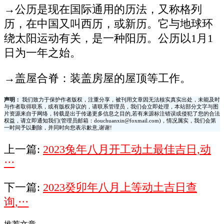
→公历是现在国际通用的历法，又称格列
历，在中国又叫西历，或新历。它与地球环
绕太阳运动有关，是一种阳历。公历以1月1
日为一年之始。
→盖屋合脊：装盖房屋的屋顶等工作。
声明：
我们致力于保护作者版权，注重分享，被刊用文章因无法核实真实出处，未能及时
与作者取得联系，或有版权异议的，请联系管理员，我们会立即处理，本站部分文字与图
片资源来自于网络，转载是出于传递更多信息之目的,若有来源标注错误或侵犯了您的合法
权益，请立即通知我们(管理员邮箱：douchuanxin@foxmail.com)，情况属实，我们会第
一时间予以删除，并同时向您表示歉意,谢谢!
上一篇:
2023兔年八月开工动土最佳吉日,动
···
下一篇:
2023癸卯年八月上等动土吉日查
询,···