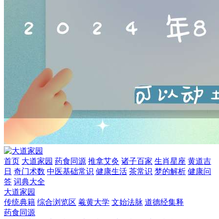
首页
大道家园
药食同源
推拿艾灸
诸子百家
生肖星座
黄道吉
日
奇门术数
中医基础常识
健康生活
茶常识
梦的解析
健康问
答
词典大全
大道家园
传统典籍
综合浏览区
羲黄大学
文始法脉
道德经集释
药食同源