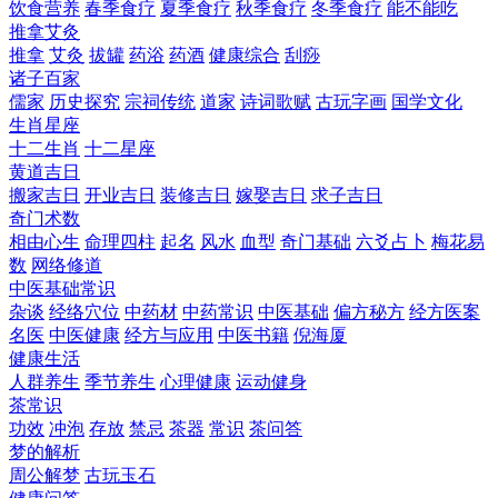
饮食营养
春季食疗
夏季食疗
秋季食疗
冬季食疗
能不能吃
推拿艾灸
推拿
艾灸
拔罐
药浴
药酒
健康综合
刮痧
诸子百家
儒家
历史探究
宗祠传统
道家
诗词歌赋
古玩字画
国学文化
生肖星座
十二生肖
十二星座
黄道吉日
搬家吉日
开业吉日
装修吉日
嫁娶吉日
求子吉日
奇门术数
相由心生
命理四柱
起名
风水
血型
奇门基础
六爻占卜
梅花易
数
网络修道
中医基础常识
杂谈
经络穴位
中药材
中药常识
中医基础
偏方秘方
经方医案
名医
中医健康
经方与应用
中医书籍
倪海厦
健康生活
人群养生
季节养生
心理健康
运动健身
茶常识
功效
冲泡
存放
禁忌
茶器
常识
茶问答
梦的解析
周公解梦
古玩玉石