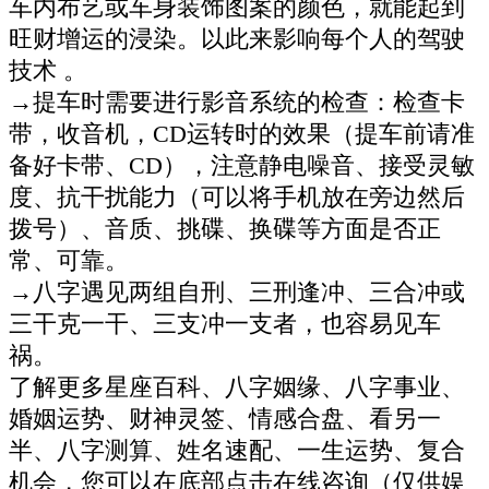
车内布艺或车身装饰图案的颜色，就能起到
旺财增运的浸染。以此来影响每个人的驾驶
技术 。
→提车时需要进行影音系统的检查：检查卡
带，收音机，CD运转时的效果（提车前请准
备好卡带、CD），注意静电噪音、接受灵敏
度、抗干扰能力（可以将手机放在旁边然后
拨号）、音质、挑碟、换碟等方面是否正
常、可靠。
→八字遇见两组自刑、三刑逢冲、三合冲或
三干克一干、三支冲一支者，也容易见车
祸。
了解更多星座百科、八字姻缘、八字事业、
婚姻运势、财神灵签、情感合盘、看另一
半、八字测算、姓名速配、一生运势、复合
机会，您可以在底部点击在线咨询（仅供娱