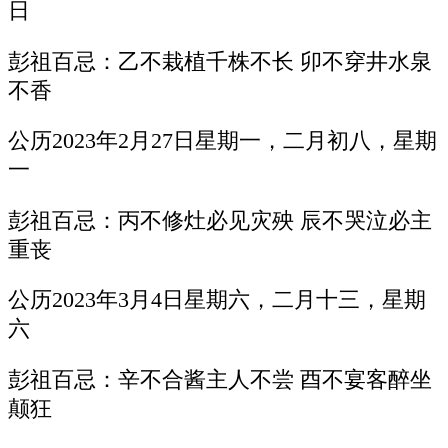
日
彭祖百忌：乙不栽植千株不长 卯不穿井水泉
不香
公历2023年2月27日星期一，二月初八，星期
一
彭祖百忌：丙不修灶必见灾殃 辰不哭泣必主
重丧
公历2023年3月4日星期六，二月十三，星期
六
彭祖百忌：辛不合酱主人不尝 酉不宴客醉坐
颠狂