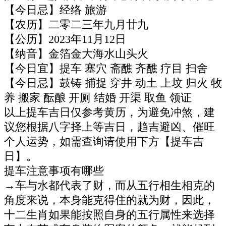
【今日忌】经络 旅游
【农历】二零二三年九月廿九
【公历】2023年11月12日
【纳音】金箔金大海水山头火
【今日宜】提车 塞穴 斋醮 齐醮 疗目 扫舍
【今日忌】鼓铸 捕捉 穿井 动土 上坟 归火 牧
养 搬家 酝酿 开厕 结婚 开渠 取鱼 领证
以上提车吉日仅参考黄历，为避免冲煞，建
议您根据八字择上等吉日，趋吉避凶、催旺
个人运势，如需查询请使用下方【提车吉
日】。
提车注意事项有哪些
→车与水都代表了财，而从五行相生相克的
角度来说，本身能克得住的就为财，因此，
十二生肖如果能按照自身的五行属性来选择