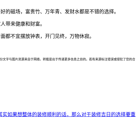
不好的磁场，富贵竹、万年青、发财水都是不错的选择。
家人带来健康和财富。
对面都不宜摆放钟表，开门见终，万物休寂。
理。本站部分文字与图片资源来自于网络，转载是出于传递更多信息之目的。若有来源标注错误或侵犯了您的合
其实如果想整体的装修顺利的话，那么对于装修吉日的选择要重