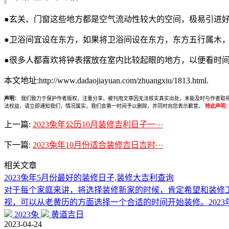
●玄关、门窗这些地方都是空气流动性较大的空间，极易引进
●卫浴间宜设在东方，如果将卫浴间设在东方，东方五行属木
●很多人都喜欢将钟表摆放在室内比较起眼的地方，以便看时
本文地址:http://www.dadaojiayuan.com/zhuangxiu/1813.html.
声明：
我们致力于保护作者版权，注重分享。被刊用文章因无法核实真实出处，未能及时与作者取得联系，
法权益，请立即通知我们，情况属实，我们会第一时间予以删除，并同时向您表示歉意。
特此声明
上一篇:
2023兔年公历10月装修吉利日子一···
下一篇:
2023兔年10月份适合装修吉日吉时···
相关文章
2023兔年5月份最好的装修日子,装修大吉利查询
对于每个家庭来讲，将选择装修新家的时候，肯定希望和装修
视，可以从老黄历的方面选择一个合适的时间开始装修。2023
2023兔
黄道吉日
2023-04-24