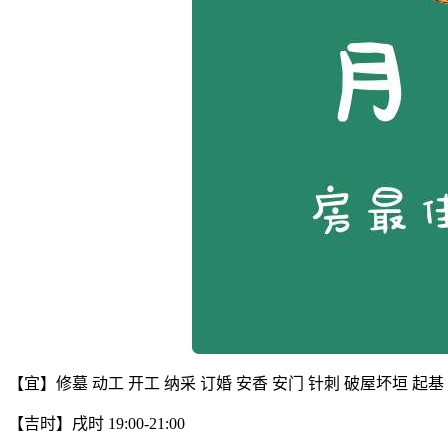
【宜】修墓 动工 开工 纳采 订婚 安香 安门 针刺 破屋坏垣 起基 
【吉时】戌时 19:00-21:00