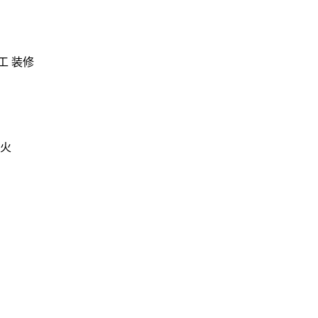
工 装修
出火