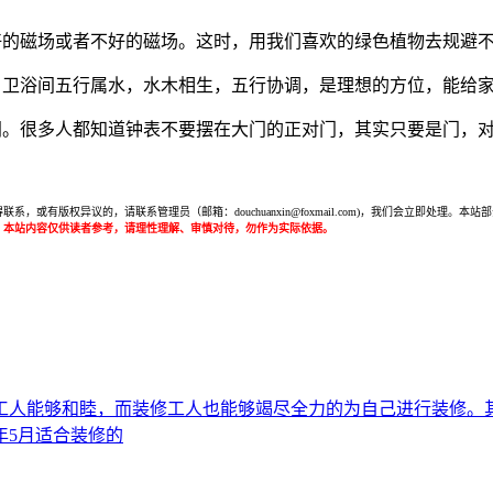
好的磁场或者不好的磁场。这时，用我们喜欢的绿色植物去规避
，卫浴间五行属水，水木相生，五行协调，是理想的方位，能给
间。很多人都知道钟表不要摆在大门的正对门，其实只要是门，
或有版权异议的，请联系管理员（邮箱：douchuanxin@foxmail.com)，我们会立即处
：本站内容仅供读者参考，请理性理解、审慎对待，勿作为实际依据。
工人能够和睦，而装修工人也能够竭尽全力的为自己进行装修。
年5月适合装修的