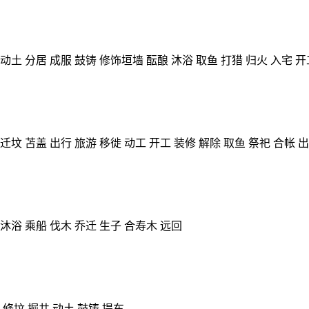
动土 分居 成服 鼓铸 修饰垣墙 酝酿 沐浴 取鱼 打猎 归火 入宅 开
迁坟 苫盖 出行 旅游 移徙 动工 开工 装修 解除 取鱼 祭祀 合帐 
沐浴 乘船 伐木 乔迁 生子 合寿木 远回
 修坟 掘井 动土 鼓铸 提车