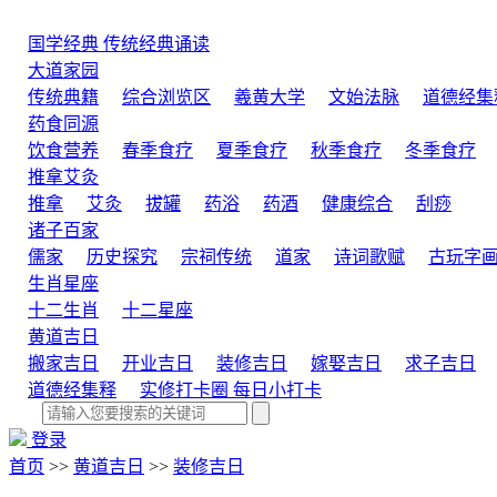
国学经典
传统经典诵读
大道家园
传统典籍
综合浏览区
羲黄大学
文始法脉
道德经集
药食同源
饮食营养
春季食疗
夏季食疗
秋季食疗
冬季食疗
推拿艾灸
推拿
艾灸
拔罐
药浴
药酒
健康综合
刮痧
诸子百家
儒家
历史探究
宗祠传统
道家
诗词歌赋
古玩字
生肖星座
十二生肖
十二星座
黄道吉日
搬家吉日
开业吉日
装修吉日
嫁娶吉日
求子吉日
道德经集释
实修打卡圈
每日小打卡
登录
首页
>>
黄道吉日
>>
装修吉日