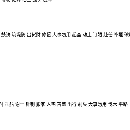
路 鼓铸 筑堤防 出货财 修墓 大事勿用 起基 动土 订婚 赴任 补垣 
 乘船 谢土 针刺 搬家 入宅 苫盖 出行 剃头 大事勿用 伐木 平路