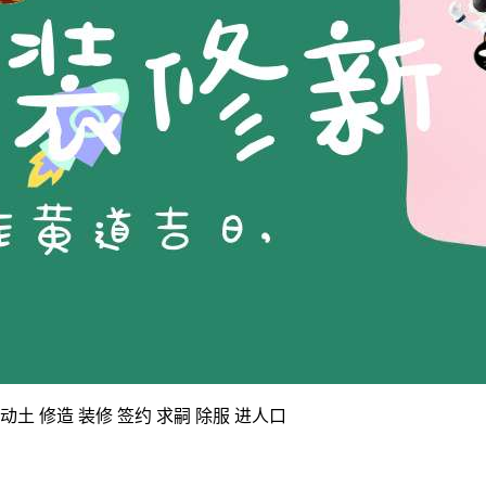
动土 修造 装修 签约 求嗣 除服 进人口