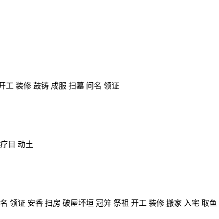
开工 装修 鼓铸 成服 扫墓 问名 领证
 疗目 动土
名 领证 安香 扫房 破屋坏垣 冠笄 祭祖 开工 装修 搬家 入宅 取鱼