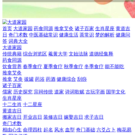
首页
大道家园
药食同源
推拿艾灸
诸子百家
生肖星座
黄道吉
日
奇门术数
中医基础常识
健康生活
茶常识
梦的解析
健康问
答
词典大全
大道家园
传统典籍
综合浏览区
羲黄大学
文始法脉
道德经集释
药食同源
饮食营养
春季食疗
夏季食疗
秋季食疗
冬季食疗
能不能吃
推拿艾灸
推拿
艾灸
拔罐
药浴
药酒
健康综合
刮痧
诸子百家
儒家
历史探究
宗祠传统
道家
诗词歌赋
古玩字画
国学文化
生肖星座
十二生肖
十二星座
黄道吉日
搬家吉日
开业吉日
装修吉日
嫁娶吉日
求子吉日
奇门术数
相由心生
命理四柱
起名
风水
血型
奇门基础
六爻占卜
梅花易