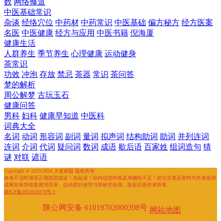
数
网络修道
中医基础常识
杂谈
经络穴位
中药材
中药常识
中医基础
偏方秘方
经方医案
名医
中医健康
经方与应用
中医书籍
倪海厦
健康生活
人群养生
季节养生
心理健康
运动健身
茶常识
功效
冲泡
存放
禁忌
茶器
常识
茶问答
梦的解析
周公解梦
古玩玉石
健康问答
男科
妇科
健康早知道
中医科
词典大全
名词
动词
形容词
副词
量词
拟声词
结构助词
助词
并列连词
连词
介词
代词
疑问词
数词
成语
歇后语
百家姓
组词造句
猜
谜
对联
谚语
Copyright © 2023-2024 大道家园 版权所有
身体不适时请至正规医院就诊！勿延误！站内信息时效及准确性不足！部分文章及资料为作者提供
或网友推荐收集整理而来，仅供爱好者学习和研究使用，版权归原作者所有。
陕ICP备2022010374号-1
陕公网安备 61019702000398号
网站地图