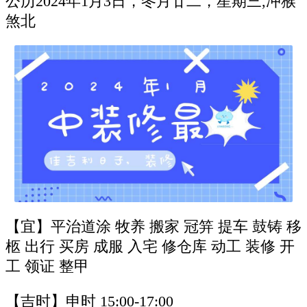
公历2024年1月3日，冬月廿二，星期三,冲猴
煞北
【宜】平治道涂 牧养 搬家 冠笄 提车 鼓铸 移
柩 出行 买房 成服 入宅 修仓库 动工 装修 开
工 领证 整甲
【吉时】申时 15:00-17:00