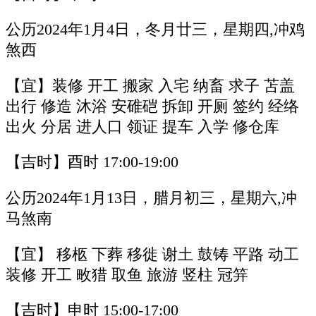
公历2024年1月4日，冬月廿三，星期四,冲鸡
煞西
【宜】装修 开工 搬家 入宅 纳畜 求子 苫盖
出行 修造 沐浴 安碓硙 拆卸 开厕 签约 经络
出火 分居 进人口 领证 提车 入学 修仓库
【吉时】酉时 17:00-19:00
公历2024年1月13日，腊月初三，星期六,冲
马煞南
【宜】 移柩 下葬 移徙 谢土 鼓铸 平路 动工
装修 开工 畋猎 取鱼 旅游 竖柱 冠笄
【吉时】申时 15:00-17:00