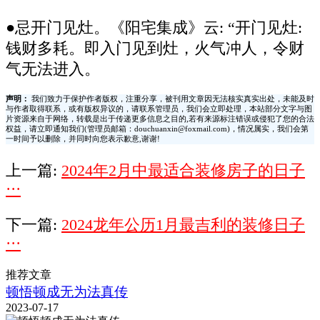
●忌开门见灶。《阳宅集成》云: “开门见灶:
钱财多耗。即入门见到灶，火气冲人，令财
气无法进入。
声明：
我们致力于保护作者版权，注重分享，被刊用文章因无法核实真实出处，未能及时
与作者取得联系，或有版权异议的，请联系管理员，我们会立即处理，本站部分文字与图
片资源来自于网络，转载是出于传递更多信息之目的,若有来源标注错误或侵犯了您的合法
权益，请立即通知我们(管理员邮箱：douchuanxin@foxmail.com)，情况属实，我们会第
一时间予以删除，并同时向您表示歉意,谢谢!
上一篇:
2024年2月中最适合装修房子的日子
···
下一篇:
2024龙年公历1月最吉利的装修日子
···
推荐文章
顿悟顿成无为法真传
2023-07-17