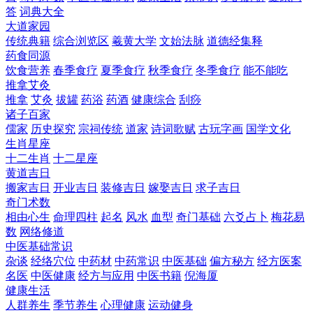
答
词典大全
大道家园
传统典籍
综合浏览区
羲黄大学
文始法脉
道德经集释
药食同源
饮食营养
春季食疗
夏季食疗
秋季食疗
冬季食疗
能不能吃
推拿艾灸
推拿
艾灸
拔罐
药浴
药酒
健康综合
刮痧
诸子百家
儒家
历史探究
宗祠传统
道家
诗词歌赋
古玩字画
国学文化
生肖星座
十二生肖
十二星座
黄道吉日
搬家吉日
开业吉日
装修吉日
嫁娶吉日
求子吉日
奇门术数
相由心生
命理四柱
起名
风水
血型
奇门基础
六爻占卜
梅花易
数
网络修道
中医基础常识
杂谈
经络穴位
中药材
中药常识
中医基础
偏方秘方
经方医案
名医
中医健康
经方与应用
中医书籍
倪海厦
健康生活
人群养生
季节养生
心理健康
运动健身