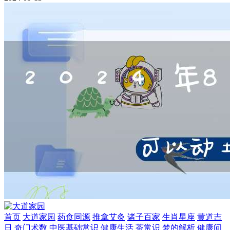
首页
大道家园
药食同源
推拿艾灸
诸子百家
生肖星座
黄道吉
日
奇门术数
中医基础常识
健康生活
茶常识
梦的解析
健康问