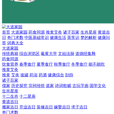
首页
大道家园
药食同源
推拿艾灸
诸子百家
生肖星座
黄道吉
日
奇门术数
中医基础常识
健康生活
茶常识
梦的解析
健康问
答
词典大全
大道家园
传统典籍
综合浏览区
羲黄大学
文始法脉
道德经集释
药食同源
饮食营养
春季食疗
夏季食疗
秋季食疗
冬季食疗
能不能吃
推拿艾灸
推拿
艾灸
拔罐
药浴
药酒
健康综合
刮痧
诸子百家
儒家
历史探究
宗祠传统
道家
诗词歌赋
古玩字画
国学文化
生肖星座
十二生肖
十二星座
黄道吉日
搬家吉日
开业吉日
装修吉日
嫁娶吉日
求子吉日
奇门术数