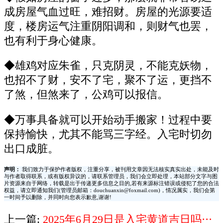
成房屋气血过旺，难招财。房屋的光源要适
度，楼房运气注重阴阳调和，则财气也罢，
也有利于身心健康。
◆雄鸡对应朱雀，只克阴灵，不能克妖物，
也招不了财，安不了宅，聚不了运，更挡不
了煞，但煞来了，公鸡可以报信。
◆万事具备就可以开始动手搬家！过程中要
保持愉快，尤其不能骂三字经。入宅时切勿
出口成脏。
声明：
我们致力于保护作者版权，注重分享，被刊用文章因无法核实真实出处，未能及时
与作者取得联系，或有版权异议的，请联系管理员，我们会立即处理，本站部分文字与图
片资源来自于网络，转载是出于传递更多信息之目的,若有来源标注错误或侵犯了您的合法
权益，请立即通知我们(管理员邮箱：douchuanxin@foxmail.com)，情况属实，我们会第
一时间予以删除，并同时向您表示歉意,谢谢!
上一篇:
2025年6月29日是入宅黄道吉日吗···