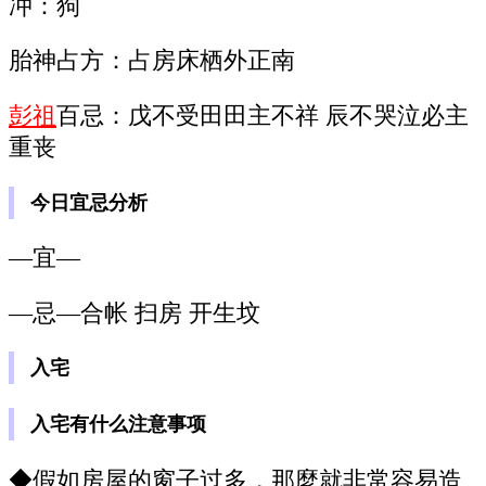
冲：狗
胎神占方：占房床栖外正南
彭祖
百忌：戊不受田田主不祥 辰不哭泣必主
重丧
今日宜忌分析
—宜—
—忌—合帐 扫房 开生坟
入宅
入宅有什么注意事项
◆假如房屋的窗子过多，那麼就非常容易造