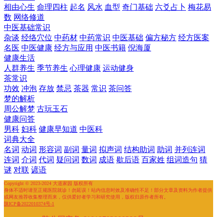
相由心生
命理四柱
起名
风水
血型
奇门基础
六爻占卜
梅花易
数
网络修道
中医基础常识
杂谈
经络穴位
中药材
中药常识
中医基础
偏方秘方
经方医案
名医
中医健康
经方与应用
中医书籍
倪海厦
健康生活
人群养生
季节养生
心理健康
运动健身
茶常识
功效
冲泡
存放
禁忌
茶器
常识
茶问答
梦的解析
周公解梦
古玩玉石
健康问答
男科
妇科
健康早知道
中医科
词典大全
名词
动词
形容词
副词
量词
拟声词
结构助词
助词
并列连词
连词
介词
代词
疑问词
数词
成语
歇后语
百家姓
组词造句
猜
谜
对联
谚语
Copyright © 2023-2024 大道家园 版权所有
身体不适时请至正规医院就诊！勿延误！站内信息时效及准确性不足！部分文章及资料为作者提供
或网友推荐收集整理而来，仅供爱好者学习和研究使用，版权归原作者所有。
陕ICP备2022010374号-1