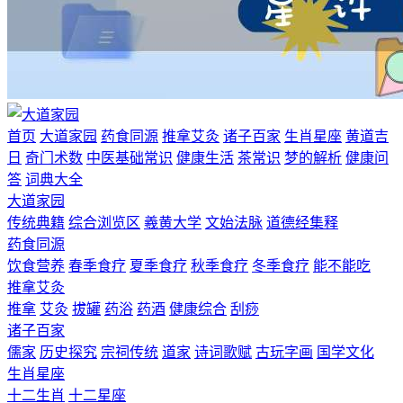
首页
大道家园
药食同源
推拿艾灸
诸子百家
生肖星座
黄道吉
日
奇门术数
中医基础常识
健康生活
茶常识
梦的解析
健康问
答
词典大全
大道家园
传统典籍
综合浏览区
羲黄大学
文始法脉
道德经集释
药食同源
饮食营养
春季食疗
夏季食疗
秋季食疗
冬季食疗
能不能吃
推拿艾灸
推拿
艾灸
拔罐
药浴
药酒
健康综合
刮痧
诸子百家
儒家
历史探究
宗祠传统
道家
诗词歌赋
古玩字画
国学文化
生肖星座
十二生肖
十二星座