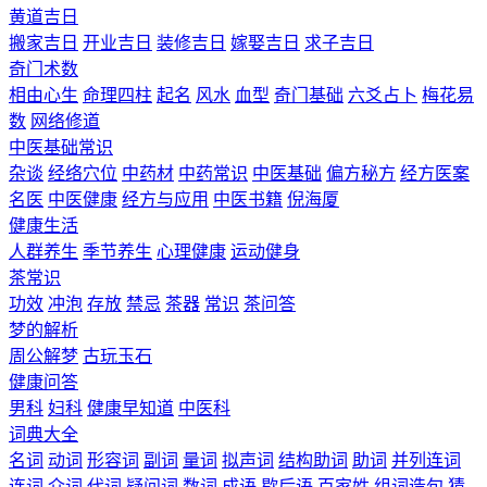
黄道吉日
搬家吉日
开业吉日
装修吉日
嫁娶吉日
求子吉日
奇门术数
相由心生
命理四柱
起名
风水
血型
奇门基础
六爻占卜
梅花易
数
网络修道
中医基础常识
杂谈
经络穴位
中药材
中药常识
中医基础
偏方秘方
经方医案
名医
中医健康
经方与应用
中医书籍
倪海厦
健康生活
人群养生
季节养生
心理健康
运动健身
茶常识
功效
冲泡
存放
禁忌
茶器
常识
茶问答
梦的解析
周公解梦
古玩玉石
健康问答
男科
妇科
健康早知道
中医科
词典大全
名词
动词
形容词
副词
量词
拟声词
结构助词
助词
并列连词
连词
介词
代词
疑问词
数词
成语
歇后语
百家姓
组词造句
猜