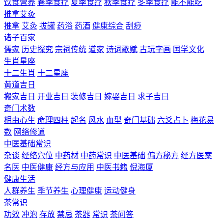
饮食营养
春季食疗
夏季食疗
秋季食疗
冬季食疗
能不能吃
推拿艾灸
推拿
艾灸
拔罐
药浴
药酒
健康综合
刮痧
诸子百家
儒家
历史探究
宗祠传统
道家
诗词歌赋
古玩字画
国学文化
生肖星座
十二生肖
十二星座
黄道吉日
搬家吉日
开业吉日
装修吉日
嫁娶吉日
求子吉日
奇门术数
相由心生
命理四柱
起名
风水
血型
奇门基础
六爻占卜
梅花易
数
网络修道
中医基础常识
杂谈
经络穴位
中药材
中药常识
中医基础
偏方秘方
经方医案
名医
中医健康
经方与应用
中医书籍
倪海厦
健康生活
人群养生
季节养生
心理健康
运动健身
茶常识
功效
冲泡
存放
禁忌
茶器
常识
茶问答