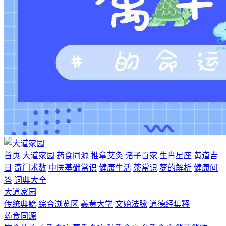
首页
大道家园
药食同源
推拿艾灸
诸子百家
生肖星座
黄道吉
日
奇门术数
中医基础常识
健康生活
茶常识
梦的解析
健康问
答
词典大全
大道家园
传统典籍
综合浏览区
羲黄大学
文始法脉
道德经集释
药食同源