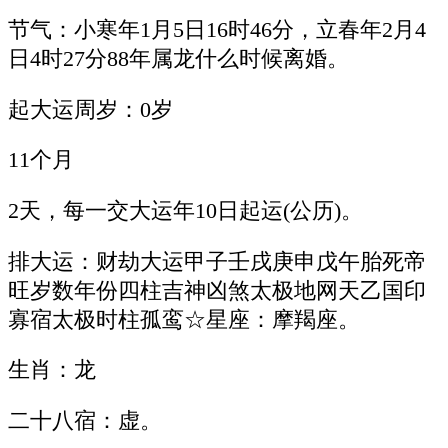
节气：小寒年1月5日16时46分，立春年2月4
日4时27分88年属龙什么时候离婚。
起大运周岁：0岁
11个月
2天，每一交大运年10日起运(公历)。
排大运：财劫大运甲子壬戌庚申戊午胎死帝
旺岁数年份四柱吉神凶煞太极地网天乙国印
寡宿太极时柱孤鸾☆星座：摩羯座。
生肖：龙
二十八宿：虚。