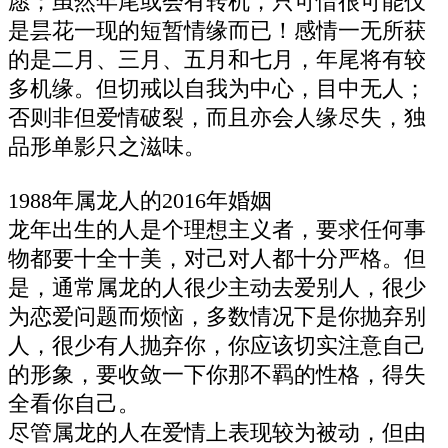
愿；虽然年尾或会有转机，只可惜很可能仅
是昙花一现的短暂情缘而已！感情一无所获
的是二月、三月、五月和七月，年尾将有较
多机缘。但切戒以自我为中心，目中无人；
否则非但爱情破裂，而且亦会人缘尽失，独
品形单影只之滋味。
1988年属龙人的2016年婚姻
龙年出生的人是个理想主义者，要求任何事
物都要十全十美，对己对人都十分严格。但
是，通常属龙的人很少主动去爱别人，很少
为恋爱问题而烦恼，多数情况下是你抛弃别
人，很少有人抛弃你，你应该切实注意自己
的形象，要收敛一下你那不羁的性格，得失
全看你自己。
尽管属龙的人在爱情上表现较为被动，但由