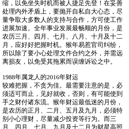
缩，以免坐失时机而被人捷足先登！在妥善
处理内外矛盾上，要抛开自私自大心态，尽
量争取大多数人的支持与合作，方可使工作
进展加速。全年事业发展最畅顺的月份，是
农历三月、四月、七月、八月、十月及十二
月，应好好把握时机。猴年易惹官司纠纷，
所以除了要小心处理文件合约之外，并需远
离损友，以免受其拖累而误缠诉讼之中。
1988年属龙人的2016年财运
较难把握，不贪为佳。最需要注意的是，必
须适可而止，见好就收，否则，有可能使到
手之财付诸东流。猴年财运最低迷的月份，
是农历的正月、二月、五月及九月，必须特
别小心理财，尽量减少投资等行为。而三
月、四月、七月、九月及十二月为财星高照