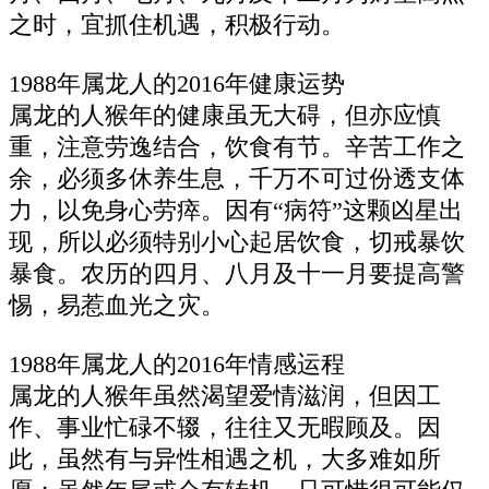
之时，宜抓住机遇，积极行动。
1988年属龙人的2016年健康运势
属龙的人猴年的健康虽无大碍，但亦应慎
重，注意劳逸结合，饮食有节。辛苦工作之
余，必须多休养生息，千万不可过份透支体
力，以免身心劳瘁。因有“病符”这颗凶星出
现，所以必须特别小心起居饮食，切戒暴饮
暴食。农历的四月、八月及十一月要提高警
惕，易惹血光之灾。
1988年属龙人的2016年情感运程
属龙的人猴年虽然渴望爱情滋润，但因工
作、事业忙碌不辍，往往又无暇顾及。因
此，虽然有与异性相遇之机，大多难如所