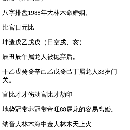
八字排盘1988年大林木命婚姻。
比官日元比
坤造戊乙戊戊（日空戌、亥）
辰丑辰午属龙人被抛弃后。
干乙戊癸癸辛己乙戊癸己丁属龙人33岁门
关。
官比才才伤劫官比才劫印
地势冠带养冠带帝旺88属龙的容易离婚。
纳音大林木海中金大林木天上火