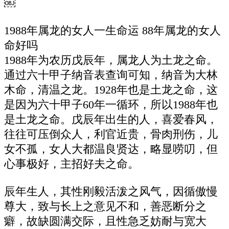
￼
1988年属龙的女人一生命运 88年属龙的女人
命好吗
1988年为农历戊辰年，属龙人为土龙之命。
通过六十甲子纳音表查询可知，纳音为大林
木命，清温之龙。1928年也是土龙之命，这
是因为六十甲子60年一循环，所以1988年也
是土龙之命。戊辰年出生的人，喜爱春风，
往往可压倒众人，利官近贵，骨肉刑伤，儿
女不孤，女人大都温良贤达，略显唠叨，但
心事极好，主招好夫之命。
辰年生人，其性刚毅活泼之风气，因循傲慢
尊大，致与长上之意见不和，善恶断分之
癖，故缺圆满交际，且性急乏妨耐与宽大