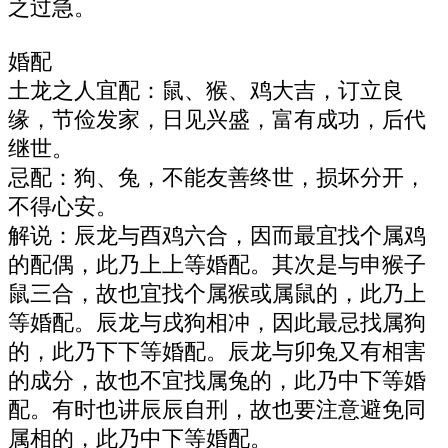
之过急。
婚配
土龙之人宜配：鼠、猴、鸡大吉，订立良
缘，节俭发家，日见兴盛，富有成功，后代
继世。
忌配：狗、兔，不能友善终世，损坏分开，
不得心安。
解说：辰龙与酉鸡六合，因而最宜找个属鸡
的配偶，此乃上上等婚配。其次是与申猴子
鼠三合，故也宜找个属猴或属鼠的，此乃上
等婚配。辰龙与戌狗相冲，因此最忌找属狗
的，此乃下下等婚配。辰龙与卯兔又有相害
的成分，故也不宜找属兔的，此乃中下等婚
配。有时也讲辰辰自刑，故也要注意避免同
属相的，此乃中下等婚配。