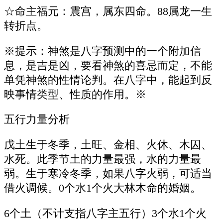
☆命主福元：震宫，属东四命。88属龙一生
转折点。
※提示：神煞是八字预测中的一个附加信
息，是吉是凶，要看神煞的喜忌而定，不能
单凭神煞的性情论判。在八字中，能起到反
映事情类型、性质的作用。※
五行力量分析
戊土生于冬季，土旺、金相、火休、木囚、
水死。此季节土的力量最强，水的力量最
弱。生于寒冷冬季，如果八字火弱，可适当
借火调候。0个水1个火大林木命的婚姻。
6个土（不计支指八字主五行）3个水1个火