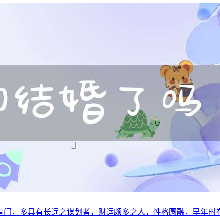
有门，多具有长远之谋划者，财运颇多之人，性格圆融，早年时