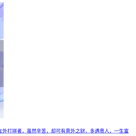
在外打拼者，虽然辛苦，却可有意外之财，多遇贵人，一生富