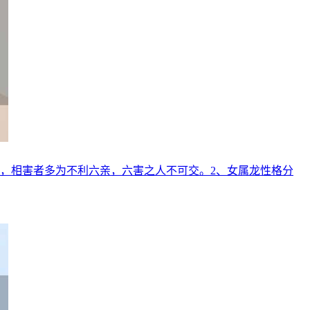
，相害者多为不利六亲，六害之人不可交。2、女属龙性格分