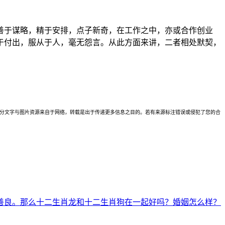
善于谋略，精于安排，点子新奇，在工作之中，亦或合作创业
于付出，服从于人，毫无怨言。从此方面来讲，二者相处默契，
理。本站部分文字与图片资源来自于网络，转载是出于传递更多信息之目的。若有来源标注错误或侵犯了您的合
善良。那么十二生肖龙和十二生肖狗在一起好吗？婚姻怎么样？