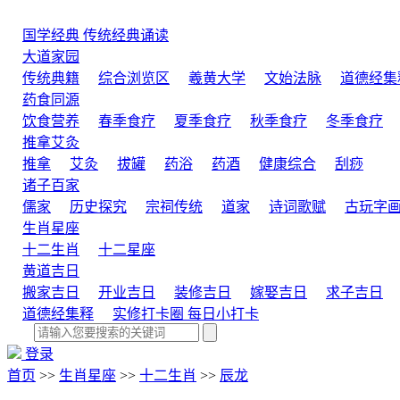
国学经典
传统经典诵读
大道家园
传统典籍
综合浏览区
羲黄大学
文始法脉
道德经集
药食同源
饮食营养
春季食疗
夏季食疗
秋季食疗
冬季食疗
推拿艾灸
推拿
艾灸
拔罐
药浴
药酒
健康综合
刮痧
诸子百家
儒家
历史探究
宗祠传统
道家
诗词歌赋
古玩字
生肖星座
十二生肖
十二星座
黄道吉日
搬家吉日
开业吉日
装修吉日
嫁娶吉日
求子吉日
道德经集释
实修打卡圈
每日小打卡
登录
首页
>>
生肖星座
>>
十二生肖
>>
辰龙