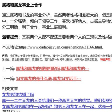
属猪和属龙事业上合作
通过属猪和书龙的事业分析，虽然两者性格相差挺大的，但是
中，十分强势，倾向于领导工作，喜欢指挥他人，占据主导地
分工明确，利于合作，事业进展顺利。
温馨提示：
其实两个人配不配还是要看两个人的三观以及性格
本文地址:https://www.dadaojiayuan.com/shenlong/31166.html.
声明：
我们致力于保护作者版权，注重分享。被刊用文章因无法核实真实出处，未能及时与作者取得联系，
法权益，请立即通知我们，情况属实，我们会第一时间予以删除，并同时向您表示歉意。
特此声明
上一篇:
属猪和属龙的婚姻相配吗,属猪和属龙的···
下一篇:
34岁属龙的是什么命,属龙34岁后半···
相关文章
女龙男狗结婚了吗
属于十二生肖龙的人会给我们一种高贵大气的感觉。他们有很
女属龙和男属狗在一起好吗？狗男人和龙女人在一起，这是一
2023-07-22