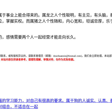
属于事业上能合得来的。属龙之人个性聪明，有主见，有头脑，
位，掌握实权。而属猪之人个性随和，内心宽和，坦诚忠厚，乐
的，感情需要两个人一起经营才能走向长久。
或有版权异议的，请联系管理员（邮箱：douchuanxin@foxmail.com)，我们会立即处
：本站内容仅供读者参考，请理性理解、审慎对待，勿作为实际依据。
强的学习能力，对自己有很高的要求。属于狗的人诚实、认真、
对组合，不适合在一起