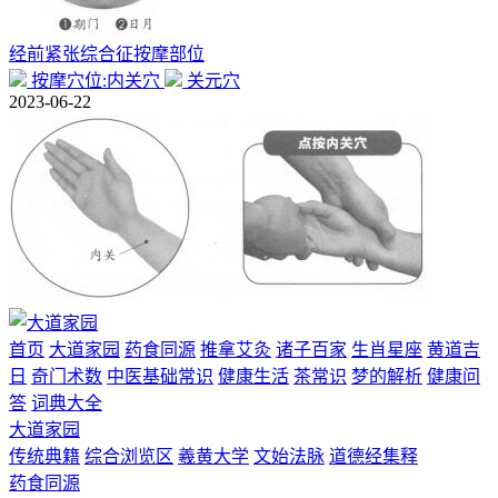
经前紧张综合征按摩部位
按摩穴位:内关穴
关元穴
2023-06-22
首页
大道家园
药食同源
推拿艾灸
诸子百家
生肖星座
黄道吉
日
奇门术数
中医基础常识
健康生活
茶常识
梦的解析
健康问
答
词典大全
大道家园
传统典籍
综合浏览区
羲黄大学
文始法脉
道德经集释
药食同源