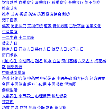
饮食营养
春季食疗
夏季食疗
秋季食疗
冬季食疗
能不能吃
推拿艾灸
推拿
艾灸
拔罐
药浴
药酒
健康综合
刮痧
诸子百家
儒家
历史探究
宗祠传统
道家
诗词歌赋
古玩字画
国学文化
生肖星座
十二生肖
十二星座
黄道吉日
搬家吉日
开业吉日
装修吉日
嫁娶吉日
求子吉日
奇门术数
相由心生
命理四柱
起名
风水
血型
奇门基础
六爻占卜
梅花易
数
网络修道
中医基础常识
杂谈
经络穴位
中药材
中药常识
中医基础
偏方秘方
经方医案
名医
中医健康
经方与应用
中医书籍
倪海厦
健康生活
人群养生
季节养生
心理健康
运动健身
茶常识
功效
冲泡
存放
禁忌
茶器
常识
茶问答