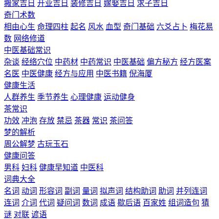
搬家吉日
开业吉日
装修吉日
嫁娶吉日
求子吉日
奇门术数
相由心生
命理四柱
起名
风水
血型
奇门基础
六爻占卜
梅花易
数
网络修道
中医基础常识
杂谈
经络穴位
中药材
中药常识
中医基础
偏方秘方
经方医案
名医
中医健康
经方与应用
中医书籍
倪海厦
健康生活
人群养生
季节养生
心理健康
运动健身
茶常识
功效
冲泡
存放
禁忌
茶器
常识
茶问答
梦的解析
周公解梦
古玩玉石
健康问答
男科
妇科
健康早知道
中医科
词典大全
名词
动词
形容词
副词
量词
拟声词
结构助词
助词
并列连词
连词
介词
代词
疑问词
数词
成语
歇后语
百家姓
组词造句
猜
谜
对联
谚语