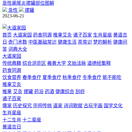
急性阑尾炎拔罐部位图解
急性
拔罐
2023-06-21
首页
大道家园
药食同源
推拿艾灸
诸子百家
生肖星座
黄道吉
日
奇门术数
中医基础常识
健康生活
茶常识
梦的解析
健康问
答
词典大全
大道家园
传统典籍
综合浏览区
羲黄大学
文始法脉
道德经集释
药食同源
饮食营养
春季食疗
夏季食疗
秋季食疗
冬季食疗
能不能吃
推拿艾灸
推拿
艾灸
拔罐
药浴
药酒
健康综合
刮痧
诸子百家
儒家
历史探究
宗祠传统
道家
诗词歌赋
古玩字画
国学文化
生肖星座
十二生肖
十二星座
黄道吉日