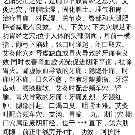
之阳交汇之处，是调节下肢胃经之总穴。艾
灸此穴，健脾除湿，固化脾土。理气和胃，
治疗胃痛。对风湿、关节炎、臀部和大腿肥
胖者减肥有良效。 八、下关穴 下关穴属足阳
明胃经之穴;位于人体的头部侧面，耳前一横
指，颧弓下陷处，张口时隆起，闭口取穴。
艾灸此穴对肾虚缺血或胃火导致的牙痛有良
效;同时改善肾血虚状况;促进阴阳平衡，祛除
胃火。肾虚缺血导致的牙痛：隐隐作痛、时
痛时不痛、日久不愈，伴有牙龈萎缩、牙浮
齿动、腰膝酸软。艾灸时配合颊车穴、肾
腧。胃火导致的牙痛：牙痛剧烈、牙龈红
肿、腮部肿起、口渴口臭、咀嚼困难。艾灸
时配合颊车穴、支沟、胃腧。 九、期门穴 期
门穴属足厥阴肝经。位于 *** 直下，第六肋
间隙，前正中线旁开4寸。 功效：呵护肝