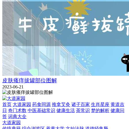
皮肤瘙痒拔罐部位图解
2023-06-21
首页
大道家园
药食同源
推拿艾灸
诸子百家
生肖星座
黄道吉
日
奇门术数
中医基础常识
健康生活
茶常识
梦的解析
健康问
答
词典大全
大道家园
传统典籍
综合浏览区
羲黄大学
文始法脉
道德经集释