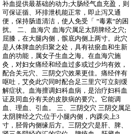
补血提供最基础的动力;大肠经气血充盈，则
可保证循、环排泄机能正常，即止泻又通
便，保持肠道清洁，使人免受「 ”毒素”的困
扰。 二、血海穴 血海穴属足太阴脾经之穴;
屈膝，在大腿内侧，髌底内侧上两寸。此穴
是人体脾血的归聚之处，具有祛瘀血和生新
血的功能，属女子生血之海。在血海穴施
灸，对妇女痛经和经血过多或过少均有效，
配合关元穴、三阴交穴效果更佳。痛经伴有
呕吐，艾灸此穴同时配合足三里穴可立刻缓
解症状。血海擅调妇科血病，是治疗妇科血
证及同血分有关的皮肤病的要穴。它能调
血、理血、引血。 三、三阴交穴 三阴交属足
太阴脾经之穴;位于小腿内侧，内踝尖上3
寸，胫骨内侧缘后方。三阴交穴是肝、脾、
肾三条阴经交汇的穴位，脾统血、肝藏血、