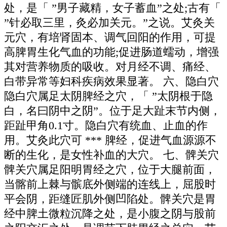
处，是「 ”男子藏精，女子蓄血”之处;古有「
”针必取三里，灸必加关元。”之说。艾灸关
元穴，有培肾固本、调气回阳的作用，可提
高脾胃生化气血的功能;促进肠道蠕动，增强
其对营养物质的吸收。对月经不调、痛经、
白带异常等妇科疾病效果显著。 六、隐白穴
隐白穴属足太阴脾经之穴，「 ”太阴根于隐
白，名曰阴中之阴”。位于足大趾末节内侧，
距趾甲角0.1寸。隐白穴有统血、止血的作
用。艾灸此穴可 *** 脾经，促进气血源源不
断的生化，是女性补血的大穴。 七、髀关穴
髀关穴属足阳明胃经之穴，位于大腿前面，
当髂前上棘与髌底外侧端的连线上，屈股时
平会阴，距缝匠肌外侧凹陷处。髀关穴是胃
经中脾土微粒沉降之处，是小腹之阴与股前