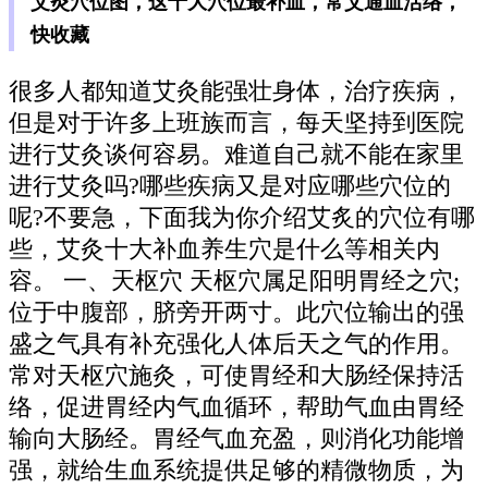
艾灸穴位图，这十大穴位最补血，常艾通血活络，
快收藏
很多人都知道艾灸能强壮身体，治疗疾病，
但是对于许多上班族而言，每天坚持到医院
进行艾灸谈何容易。难道自己就不能在家里
进行艾灸吗?哪些疾病又是对应哪些穴位的
呢?不要急，下面我为你介绍艾炙的穴位有哪
些，艾灸十大补血养生穴是什么等相关内
容。 一、天枢穴 天枢穴属足阳明胃经之穴;
位于中腹部，脐旁开两寸。此穴位输出的强
盛之气具有补充强化人体后天之气的作用。
常对天枢穴施灸，可使胃经和大肠经保持活
络，促进胃经内气血循环，帮助气血由胃经
输向大肠经。胃经气血充盈，则消化功能增
强，就给生血系统提供足够的精微物质，为