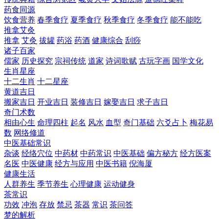
药食同源
饮食营养
春季食疗
夏季食疗
秋季食疗
冬季食疗
能不能吃
推拿艾灸
推拿
艾灸
拔罐
药浴
药酒
健康综合
刮痧
诸子百家
儒家
历史探究
宗祠传统
道家
诗词歌赋
古玩字画
国学文化
生肖星座
十二生肖
十二星座
黄道吉日
搬家吉日
开业吉日
装修吉日
嫁娶吉日
求子吉日
奇门术数
相由心生
命理四柱
起名
风水
血型
奇门基础
六爻占卜
梅花易
数
网络修道
中医基础常识
杂谈
经络穴位
中药材
中药常识
中医基础
偏方秘方
经方医案
名医
中医健康
经方与应用
中医书籍
倪海厦
健康生活
人群养生
季节养生
心理健康
运动健身
茶常识
功效
冲泡
存放
禁忌
茶器
常识
茶问答
梦的解析