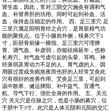
肾生血，因此，常对三阴交穴施灸有调和气
血、补肾养肝的功用。同时可起到补血、活
血，保持血压稳定的作用。 四、足三里穴 足
三里穴属足阳明胃经之合穴，是胃脏精气功
能的聚焦点。位于小腿前外侧，犊鼻穴下3
寸，距胫骨前缘一横指。足三里穴可理脾
胃、调气血、补虚弱，亦能祛病延年，也称
长寿穴。对气血亏虚引起的头晕、耳鸣、神
经衰弱及胃动力不足的人、胃气虚的人、因
用眼过度或失眠熬夜而伤肝的人经常艾灸此
穴有很好的改善作用。艾灸足三里，可起到
温中散寒、健运脾阳、补中益气、宜通气
机、导气下行、强壮全身的作用。 五、关元
穴 关元穴是任脉之穴，也是小肠的募穴，位
于脐中下3寸。此穴是人体元阴和元阳的交汇