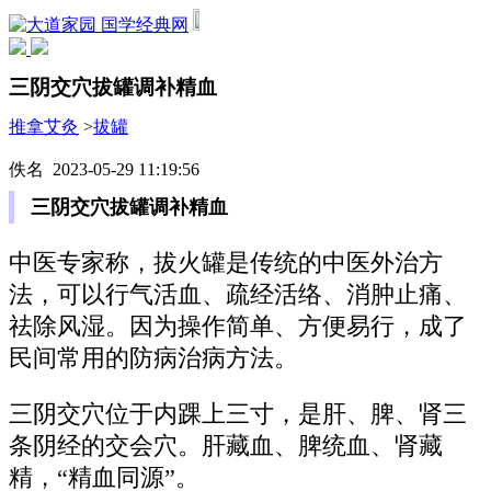
国学经典网
三阴交穴拔罐调补精血
推拿艾灸
>
拔罐
佚名 2023-05-29 11:19:56
三阴交穴拔罐调补精血
中医专家称，拔火罐是传统的中医外治方
法，可以行气活血、疏经活络、消肿止痛、
祛除风湿。因为操作简单、方便易行，成了
民间常用的防病治病方法。
三阴交穴位于内踝上三寸，是肝、脾、肾三
条阴经的交会穴。肝藏血、脾统血、肾藏
精，“精血同源”。