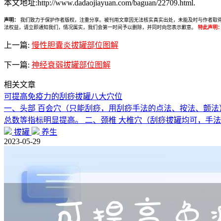
本文地址:http://www.dadaojiayuan.com/baguan/22709.html.
声明：
我们致力于保护作者版权，注重分享。被刊用文章因无法核实真实出处，未能及时与作者取得联系，
法权益，请立即通知我们，情况属实，我们会第一时间予以删除，并同时向您表示歉意。
特此声明
上一篇:
慢性胆囊炎拔罐部位图解
下一篇:
神经衰弱拔罐部位图解
相关文章
可提高免疫力的刮痧拔罐八大穴位
一、头部 百会穴（只能刮痧，用刮痧手法的点法、按法、颤法
总数等指标明显提高。 二、颈椎 大椎穴（刮痧拔罐均可，手
拔罐
养生
2023-05-29