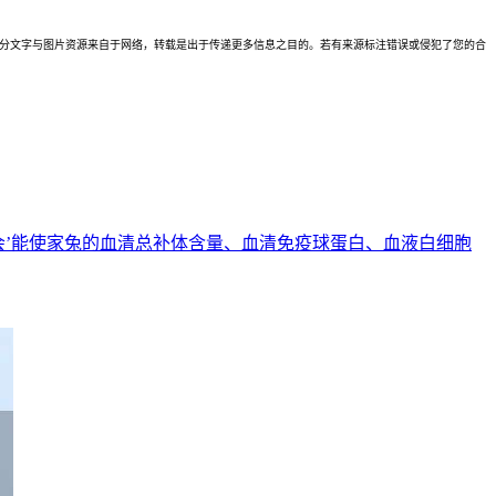
理。本站部分文字与图片资源来自于网络，转载是出于传递更多信息之目的。若有来源标注错误或侵犯了您的合
会’能使家兔的血清总补体含量、血清免疫球蛋白、血液白细胞