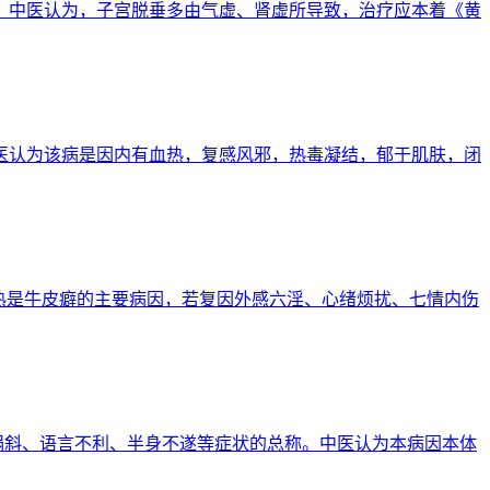
移位。中医认为，子宫脱垂多由气虚、肾虚所导致，治疗应本着《黄
。中医认为该病是因内有血热，复感风邪，热毒凝结，郁于肌肤，闭
分有热是牛皮癖的主要病因，若复因外感六淫、心绪烦扰、七情内伤
口眼㖞斜、语言不利、半身不遂等症状的总称。中医认为本病因本体