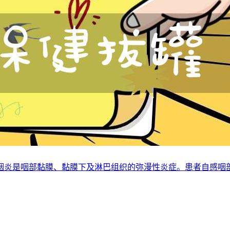
亮 慢性咽炎是咽部黏膜、黏膜下及淋巴组织的弥漫性炎症。患者自