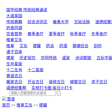
国学经典
传统经典诵读
大道家园
传统典籍
综合浏览区
羲黄大学
文始法脉
道德经集
药食同源
饮食营养
春季食疗
夏季食疗
秋季食疗
冬季食疗
推拿艾灸
推拿
艾灸
拔罐
药浴
药酒
健康综合
刮痧
诸子百家
儒家
历史探究
宗祠传统
道家
诗词歌赋
古玩字
生肖星座
十二生肖
十二星座
黄道吉日
搬家吉日
开业吉日
装修吉日
嫁娶吉日
求子吉日
道德经集释
实修打卡圈
每日小打卡
登录
首页
>>
推拿艾灸
>>
拔罐