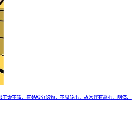
感咽部干燥不适，有黏稠分泌物，不易咳出，故常伴有恶心、咽痛、