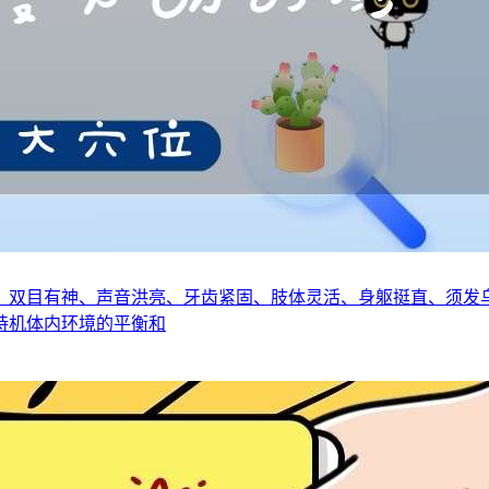
、双目有神、声音洪亮、牙齿紧固、肢体灵活、身躯挺直、须发
持机体内环境的平衡和