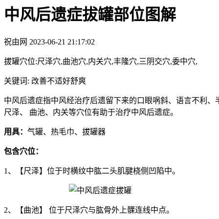
中风后遗症拔罐部位图解
祝由网
2023-06-21 21:17:02
拔罐穴位:尺泽穴,曲池穴,内关穴,丰隆穴,三阴交穴,委中穴,
关键词: 改善不适好舒爽
中风后遗症指中风经治疗后遗留下来的口眼㖞斜、语言不利、
尺泽、 曲池、内关等穴位有助于治疗中风后遗症。
用具：
气罐、热毛巾、拔罐器
包含穴位：
1、【尺泽】位于时横纹中肱二头肌腱桡侧凹陷中。
2、【曲池】 位于尺泽穴与肱骨外上髁连线中点。