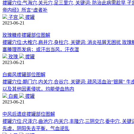
拔罐穴位:气海穴,关元穴,足三里穴, 关键词: 防治此病需
帝内经》所言“虚者补
子宫
拔罐
2023-06-21
玫瑰糠疹拔罐部位图解
拔罐穴位:大椎穴,肩井穴,身柱穴, 关键词: 消炎祛屑无困
塞腠理而发病；或汗出当风，汗衣湿
玫瑰
拔罐
2023-06-21
白癜风拔罐部位图解
拔罐穴位:期门穴,内关穴,合谷穴, 关键词: 疏风活血治“
以及其他因素侵扰，均能使血热内
白癜
拔罐
2023-06-21
中风后遗症拔罐部位图解
拔罐穴位:尺泽穴,曲池穴,内关穴,丰隆穴,三阴交穴,委中穴,
先虚，阴阳失去平衡，气血逆乱