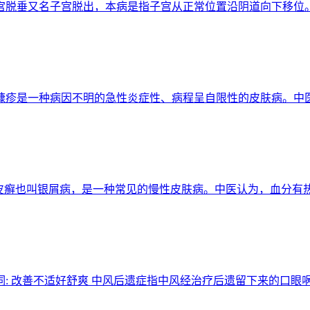
趁早 子宫脱垂又名子宫脱出，本病是指子宫从正常位置沿阴道向下
扰 玫瑰糠疹是一种病因不明的急性炎症性、病程呈自限性的皮肤病
银屑" 牛皮癣也叫银屑病，是一种常见的慢性皮肤病。中医认为，血
 关键词: 改善不适好舒爽 中风后遗症指中风经治疗后遗留下来的