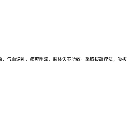
衡，气血逆乱，痰瘀阻滞，肢体失养所致。采取拔罐疗法，吸拔