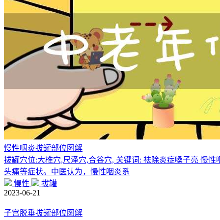
慢性咽炎拔罐部位图解
拔罐穴位:大椎穴,尺泽穴,合谷穴, 关键词: 祛除炎症嗓子
头痛等症状。中医认为，慢性咽炎系
慢性
拔罐
2023-06-21
子宫脱垂拔罐部位图解