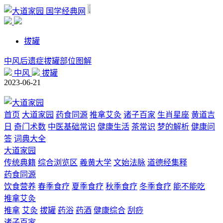
国学经典网
拔罐
中风后遗症拔罐部位图解
中风
拔罐
2023-06-21
首页
大道家园
药食同源
推拿艾灸
诸子百家
生肖星座
黄道吉
日
奇门术数
中医基础常识
健康生活
茶常识
梦的解析
健康问
答
词典大全
大道家园
传统典籍
综合浏览区
羲黄大学
文始法脉
道德经集释
药食同源
饮食营养
春季食疗
夏季食疗
秋季食疗
冬季食疗
能不能吃
推拿艾灸
推拿
艾灸
拔罐
药浴
药酒
健康综合
刮痧
诸子百家