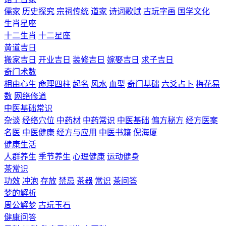
儒家
历史探究
宗祠传统
道家
诗词歌赋
古玩字画
国学文化
生肖星座
十二生肖
十二星座
黄道吉日
搬家吉日
开业吉日
装修吉日
嫁娶吉日
求子吉日
奇门术数
相由心生
命理四柱
起名
风水
血型
奇门基础
六爻占卜
梅花易
数
网络修道
中医基础常识
杂谈
经络穴位
中药材
中药常识
中医基础
偏方秘方
经方医案
名医
中医健康
经方与应用
中医书籍
倪海厦
健康生活
人群养生
季节养生
心理健康
运动健身
茶常识
功效
冲泡
存放
禁忌
茶器
常识
茶问答
梦的解析
周公解梦
古玩玉石
健康问答