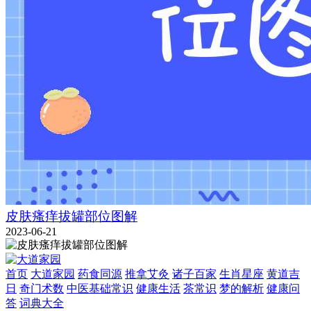
皮肤瘙痒拔罐部位图解
2023-06-21
首页
大道家园
药食同源
推拿艾灸
诸子百家
生肖星座
黄道吉
日
奇门术数
中医基础常识
健康生活
茶常识
梦的解析
健康问
答
词典大全