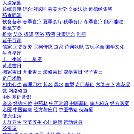
大道家园
传统典籍
综合浏览区
羲黄大学
文始法脉
道德经集释
药食同源
饮食营养
春季食疗
夏季食疗
秋季食疗
冬季食疗
能不能吃
推拿艾灸
推拿
艾灸
拔罐
药浴
药酒
健康综合
刮痧
诸子百家
儒家
历史探究
宗祠传统
道家
诗词歌赋
古玩字画
国学文化
生肖星座
十二生肖
十二星座
黄道吉日
搬家吉日
开业吉日
装修吉日
嫁娶吉日
求子吉日
奇门术数
相由心生
命理四柱
起名
风水
血型
奇门基础
六爻占卜
梅花易
数
网络修道
中医基础常识
杂谈
经络穴位
中药材
中药常识
中医基础
偏方秘方
经方医案
名医
中医健康
经方与应用
中医书籍
倪海厦
健康生活
人群养生
季节养生
心理健康
运动健身
茶常识