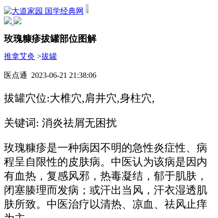
国学经典网
玫瑰糠疹拔罐部位图解
推拿艾灸
>
拔罐
医点通 2023-06-21 21:38:06
拔罐穴位:大椎穴,肩井穴,身柱穴,
关键词: 消炎祛屑无困扰
玫瑰糠疹是一种病因不明的急性炎症性、病
程呈自限性的皮肤病。中医认为该病是因内
有血热，复感风邪，热毒凝结，郁于肌肤，
闭塞腠理而发病；或汗出当风，汗衣湿透肌
肤所致。中医治疗以清热、凉血、祛风止痒