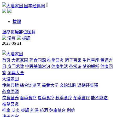
国学经典网
拔罐
湿疹拔罐部位图解
湿疹
拔罐
2023-06-21
首页
大道家园
药食同源
推拿艾灸
诸子百家
生肖星座
黄道吉
日
奇门术数
中医基础常识
健康生活
茶常识
梦的解析
健康问
答
词典大全
大道家园
传统典籍
综合浏览区
羲黄大学
文始法脉
道德经集释
药食同源
饮食营养
春季食疗
夏季食疗
秋季食疗
冬季食疗
能不能吃
推拿艾灸
推拿
艾灸
拔罐
药浴
药酒
健康综合
刮痧
诸子百家