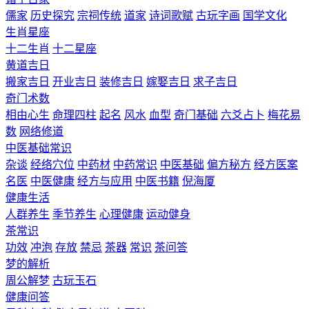
儒家
历史探究
宗祠传统
道家
诗词歌赋
古玩字画
国学文化
生肖星座
十二生肖
十二星座
黄道吉日
搬家吉日
开业吉日
装修吉日
嫁娶吉日
求子吉日
奇门术数
相由心生
命理四柱
起名
风水
血型
奇门基础
六爻占卜
梅花易
数
网络修道
中医基础常识
杂谈
经络穴位
中药材
中药常识
中医基础
偏方秘方
经方医案
名医
中医健康
经方与应用
中医书籍
倪海厦
健康生活
人群养生
季节养生
心理健康
运动健身
茶常识
功效
冲泡
存放
禁忌
茶器
常识
茶问答
梦的解析
周公解梦
古玩玉石
健康问答