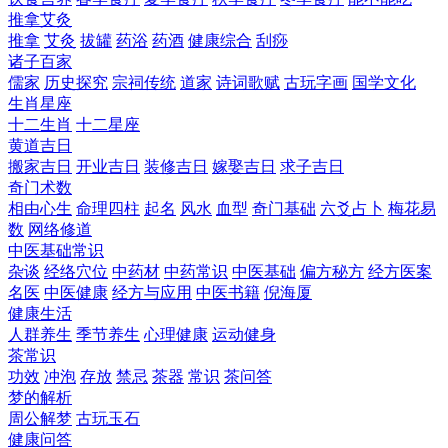
推拿艾灸
推拿
艾灸
拔罐
药浴
药酒
健康综合
刮痧
诸子百家
儒家
历史探究
宗祠传统
道家
诗词歌赋
古玩字画
国学文化
生肖星座
十二生肖
十二星座
黄道吉日
搬家吉日
开业吉日
装修吉日
嫁娶吉日
求子吉日
奇门术数
相由心生
命理四柱
起名
风水
血型
奇门基础
六爻占卜
梅花易
数
网络修道
中医基础常识
杂谈
经络穴位
中药材
中药常识
中医基础
偏方秘方
经方医案
名医
中医健康
经方与应用
中医书籍
倪海厦
健康生活
人群养生
季节养生
心理健康
运动健身
茶常识
功效
冲泡
存放
禁忌
茶器
常识
茶问答
梦的解析
周公解梦
古玩玉石
健康问答