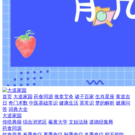
首页
大道家园
药食同源
推拿艾灸
诸子百家
生肖星座
黄道吉
日
奇门术数
中医基础常识
健康生活
茶常识
梦的解析
健康问
答
词典大全
大道家园
传统典籍
综合浏览区
羲黄大学
文始法脉
道德经集释
药食同源
饮食营养
春季食疗
夏季食疗
秋季食疗
冬季食疗
能不能吃