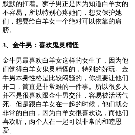
默默的扛着。狮子男正是因为知道白羊女的
不容易，所以特别心疼她们，想要保护她
们，想要给白羊女一个绝对可以依靠的肩
膀。
3、金牛男：喜欢鬼灵精怪
金牛男最喜欢白羊女这样的女生了，因为他
们觉得白羊女鬼灵精怪的，特别的好玩。金
牛男本身性格是比较闷骚的，你想要让他们
开口，简直是非常难的一件事。所以很多人
并不是很喜欢跟金牛男交往，容易被活活气
死。但是跟白羊女在一起的时候，他们就会
非常的自由，因为白羊女很喜欢说，而他们
喜欢听，两个人在一起可以非常的和睦恩
爱。