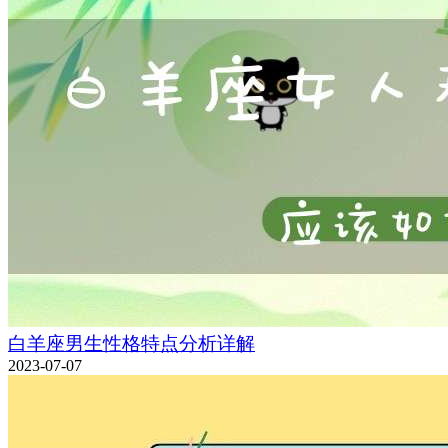
白羊座男生性格特点分析详解
2023-07-07