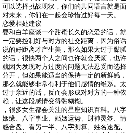
可以选择挑战现状，你们的共同语言就是面
对未来，你们在一起会珍惜过好每一天。
恋爱相处建议
要和白羊座谈一个甜蜜长久的恋爱的话，就
一定要控制好与对方的社交距离，因为俗话
说的好距离才产生美，那么如果太过于黏腻
的话，很快两个人之间也许就会厌烦，也许
就因为发现对方过度的问题无法忍受而选择
分开，但如果能适当的保持一定的新鲜感，
那么就能够非常有利于他们感情的维系。太
过于亲近的话，反而会形成对对方的一种依
赖，让这段感情变得黏糊糊。
，很多女生都会关注的星座知识百科。八字
姻缘、八字事业、婚姻运势、财神灵签、情
感合盘、看另一半、八字测算、姓名速配、