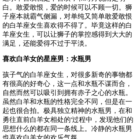
白。敢爱敢恨，爱的时候可以不顾一切。狮
子座本就霸气侧漏，对单纯又简单敢爱敢恨
的白羊座女生喜欢得不得了。毕竟这样的白
羊座女生，可以让狮子的掌控感得到大大的
满足，还能爱得不过于平淡。
喜欢白羊女的星座男：水瓶男
孩子气的白羊座女生，对很多新奇的事物都
有很高的好奇心，这一点和水瓶不谋而合，
自然而然可以吸引到拥有赤子之心的水瓶。
虽然白羊和水瓶的性格完全不同，但是在一
起也很合拍。极具独立精神的水瓶男，在和
勇往直前白羊女相处的'过程中，发现他们的
思想什么的都在同一条线上。冷静的水瓶男
也喜欢白羊女的欢乐气氛。