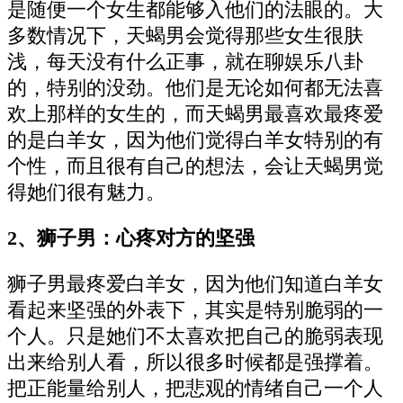
是随便一个女生都能够入他们的法眼的。大
多数情况下，天蝎男会觉得那些女生很肤
浅，每天没有什么正事，就在聊娱乐八卦
的，特别的没劲。他们是无论如何都无法喜
欢上那样的女生的，而天蝎男最喜欢最疼爱
的是白羊女，因为他们觉得白羊女特别的有
个性，而且很有自己的想法，会让天蝎男觉
得她们很有魅力。
2、狮子男：心疼对方的坚强
狮子男最疼爱白羊女，因为他们知道白羊女
看起来坚强的外表下，其实是特别脆弱的一
个人。只是她们不太喜欢把自己的脆弱表现
出来给别人看，所以很多时候都是强撑着。
把正能量给别人，把悲观的情绪自己一个人