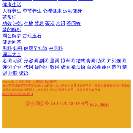
健康生活
人群养生
季节养生
心理健康
运动健身
茶常识
功效
冲泡
存放
禁忌
茶器
常识
茶问答
梦的解析
周公解梦
古玩玉石
健康问答
男科
妇科
健康早知道
中医科
词典大全
名词
动词
形容词
副词
量词
拟声词
结构助词
助词
并列连词
连词
介词
代词
疑问词
数词
成语
歇后语
百家姓
组词造句
猜
谜
对联
谚语
Copyright © 2023-2024 大道家园 版权所有
身体不适时请至正规医院就诊！勿延误！站内信息时效及准确性不足！部分文章及资料为作者提供
或网友推荐收集整理而来，仅供爱好者学习和研究使用，版权归原作者所有。
陕ICP备2022010374号-1
陕公网安备 61019702000398号
网站地图