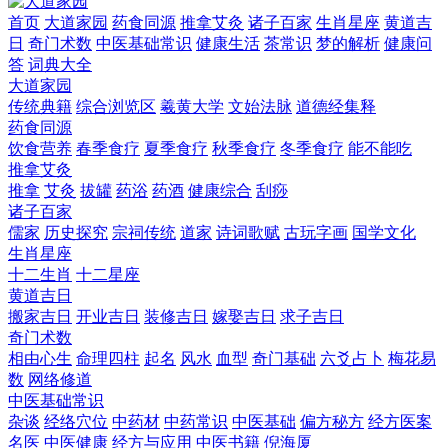
首页
大道家园
药食同源
推拿艾灸
诸子百家
生肖星座
黄道吉
日
奇门术数
中医基础常识
健康生活
茶常识
梦的解析
健康问
答
词典大全
大道家园
传统典籍
综合浏览区
羲黄大学
文始法脉
道德经集释
药食同源
饮食营养
春季食疗
夏季食疗
秋季食疗
冬季食疗
能不能吃
推拿艾灸
推拿
艾灸
拔罐
药浴
药酒
健康综合
刮痧
诸子百家
儒家
历史探究
宗祠传统
道家
诗词歌赋
古玩字画
国学文化
生肖星座
十二生肖
十二星座
黄道吉日
搬家吉日
开业吉日
装修吉日
嫁娶吉日
求子吉日
奇门术数
相由心生
命理四柱
起名
风水
血型
奇门基础
六爻占卜
梅花易
数
网络修道
中医基础常识
杂谈
经络穴位
中药材
中药常识
中医基础
偏方秘方
经方医案
名医
中医健康
经方与应用
中医书籍
倪海厦