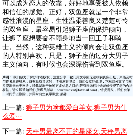
可以成为恋人的依靠，好好地享受被人依赖
和信任的感觉。正好，双鱼座就是一个非常
感性浪漫的星座，生性温柔善良又楚楚可怜
的双鱼座，最容易引起狮子座的保护倾向，
让狮子座想要奋不顾身地当一回王子和骑
士。当然，这种英雄主义的倾向会让双鱼座
的人特别喜欢，只是，狮子座的过分大男子
主义倾向，有时候也会深深伤害到双鱼座。
声明：
我们致力于保护作者版权，注重分享，被刊用文章因无法核实真实出处，未能及时
与作者取得联系，或有版权异议的，请联系管理员，我们会立即处理，本站部分文字与图
片资源来自于网络，转载是出于传递更多信息之目的,若有来源标注错误或侵犯了您的合法
权益，请立即通知我们(管理员邮箱：douchuanxin@foxmail.com)，情况属实，我们会第
一时间予以删除，并同时向您表示歉意,谢谢!
上一篇:
狮子男为啥都爱白羊女,狮子男为什
么爱···
下一篇:
天秤男最离不开的星座女,天秤男离