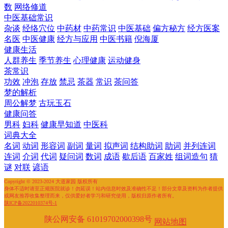
数
网络修道
中医基础常识
杂谈
经络穴位
中药材
中药常识
中医基础
偏方秘方
经方医案
名医
中医健康
经方与应用
中医书籍
倪海厦
健康生活
人群养生
季节养生
心理健康
运动健身
茶常识
功效
冲泡
存放
禁忌
茶器
常识
茶问答
梦的解析
周公解梦
古玩玉石
健康问答
男科
妇科
健康早知道
中医科
词典大全
名词
动词
形容词
副词
量词
拟声词
结构助词
助词
并列连词
连词
介词
代词
疑问词
数词
成语
歇后语
百家姓
组词造句
猜
谜
对联
谚语
Copyright © 2023-2024 大道家园 版权所有
身体不适时请至正规医院就诊！勿延误！站内信息时效及准确性不足！部分文章及资料为作者提供
或网友推荐收集整理而来，仅供爱好者学习和研究使用，版权归原作者所有。
陕ICP备2022010374号-1
陕公网安备 61019702000398号
网站地图