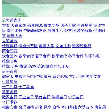
首页
大道家园
药食同源
推拿艾灸
诸子百家
生肖星座
黄道吉
日
奇门术数
中医基础常识
健康生活
茶常识
梦的解析
健康问
答
词典大全
大道家园
传统典籍
综合浏览区
羲黄大学
文始法脉
道德经集释
药食同源
饮食营养
春季食疗
夏季食疗
秋季食疗
冬季食疗
能不能吃
推拿艾灸
推拿
艾灸
拔罐
药浴
药酒
健康综合
刮痧
诸子百家
儒家
历史探究
宗祠传统
道家
诗词歌赋
古玩字画
国学文化
生肖星座
十二生肖
十二星座
黄道吉日
搬家吉日
开业吉日
装修吉日
嫁娶吉日
求子吉日
奇门术数
相由心生
命理四柱
起名
风水
血型
奇门基础
六爻占卜
梅花易