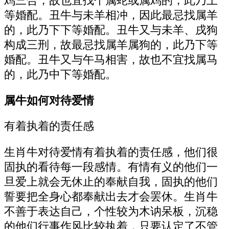
鸡三合，故也宜找个属蛇或属鸡的，此乃上
等婚配。丑牛与未羊相冲，因此最忌找属羊
的，此乃下下等婚配。丑牛又与未羊、戌狗
构成三刑，故最忌找属羊属狗的，此乃下等
婚配。丑牛又与午马相害，故也不宜找属马
的，此乃中下等婚配。
属牛如何对待爱情
有着执着的责任感
生肖牛对待爱情有着执着的责任感，他们很
固执的看待每一段感情。有情有义的他们一
旦爱上就会无休止的奉献自我，固执的他们
誓要把全身心都奉献出去才会罢休。生肖牛
不善于表达自己，个性较为木讷呆板，沉稳
的他们行事作风比较执着，只要认定了不管