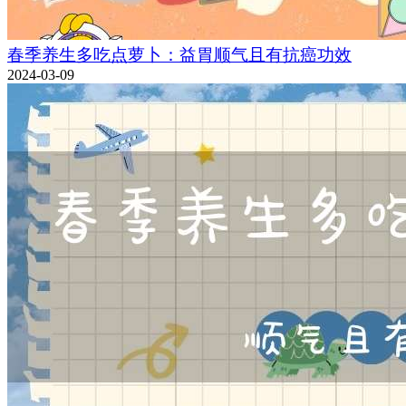
春季养生多吃点萝卜：益胃顺气且有抗癌功效
2024-03-09