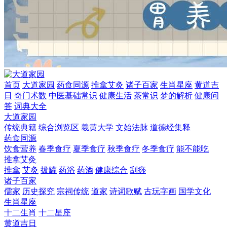
首页
大道家园
药食同源
推拿艾灸
诸子百家
生肖星座
黄道吉
日
奇门术数
中医基础常识
健康生活
茶常识
梦的解析
健康问
答
词典大全
大道家园
传统典籍
综合浏览区
羲黄大学
文始法脉
道德经集释
药食同源
饮食营养
春季食疗
夏季食疗
秋季食疗
冬季食疗
能不能吃
推拿艾灸
推拿
艾灸
拔罐
药浴
药酒
健康综合
刮痧
诸子百家
儒家
历史探究
宗祠传统
道家
诗词歌赋
古玩字画
国学文化
生肖星座
十二生肖
十二星座
黄道吉日