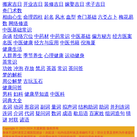
搬家吉日
开业吉日
装修吉日
嫁娶吉日
求子吉日
奇门术数
相由心生
命理四柱
起名
风水
血型
奇门基础
六爻占卜
梅花易
数
网络修道
中医基础常识
杂谈
经络穴位
中药材
中药常识
中医基础
偏方秘方
经方医案
名医
中医健康
经方与应用
中医书籍
倪海厦
健康生活
人群养生
季节养生
心理健康
运动健身
茶常识
功效
冲泡
存放
禁忌
茶器
常识
茶问答
梦的解析
周公解梦
古玩玉石
健康问答
男科
妇科
健康早知道
中医科
词典大全
名词
动词
形容词
副词
量词
拟声词
结构助词
助词
并列连词
连词
介词
代词
疑问词
数词
成语
歇后语
百家姓
组词造句
猜
谜
对联
谚语
Copyright © 2023-2024 大道家园 版权所有
身体不适时请至正规医院就诊！勿延误！站内信息时效及准确性不足！部分文章及资料为作者提供
或网友推荐收集整理而来，仅供爱好者学习和研究使用，版权归原作者所有。