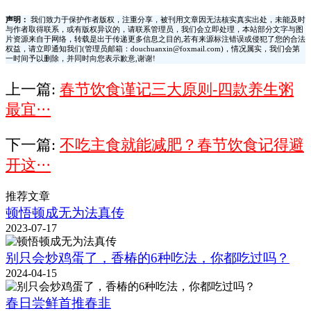
声明：
我们致力于保护作者版权，注重分享，被刊用文章因无法核实真实出处，未能及时
与作者取得联系，或有版权异议的，请联系管理员，我们会立即处理，本站部分文字与图
片资源来自于网络，转载是出于传递更多信息之目的,若有来源标注错误或侵犯了您的合法
权益，请立即通知我们(管理员邮箱：douchuanxin@foxmail.com)，情况属实，我们会第
一时间予以删除，并同时向您表示歉意,谢谢!
上一篇:
春节饮食谨记三大原则-四款养生粥
最宜···
下一篇:
不吃主食就能减肥？春节饮食记得避
开这···
推荐文章
顿悟顿成无为法真传
2023-07-17
别只会炒鸡蛋了，香椿的6种吃法，你都吃过吗？
2024-04-15
春日尝鲜首推春韭