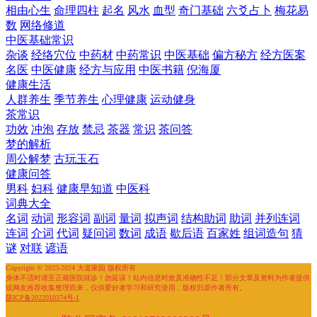
相由心生
命理四柱
起名
风水
血型
奇门基础
六爻占卜
梅花易
数
网络修道
中医基础常识
杂谈
经络穴位
中药材
中药常识
中医基础
偏方秘方
经方医案
名医
中医健康
经方与应用
中医书籍
倪海厦
健康生活
人群养生
季节养生
心理健康
运动健身
茶常识
功效
冲泡
存放
禁忌
茶器
常识
茶问答
梦的解析
周公解梦
古玩玉石
健康问答
男科
妇科
健康早知道
中医科
词典大全
名词
动词
形容词
副词
量词
拟声词
结构助词
助词
并列连词
连词
介词
代词
疑问词
数词
成语
歇后语
百家姓
组词造句
猜
谜
对联
谚语
Copyright © 2023-2024 大道家园 版权所有
身体不适时请至正规医院就诊！勿延误！站内信息时效及准确性不足！部分文章及资料为作者提供
或网友推荐收集整理而来，仅供爱好者学习和研究使用，版权归原作者所有。
陕ICP备2022010374号-1