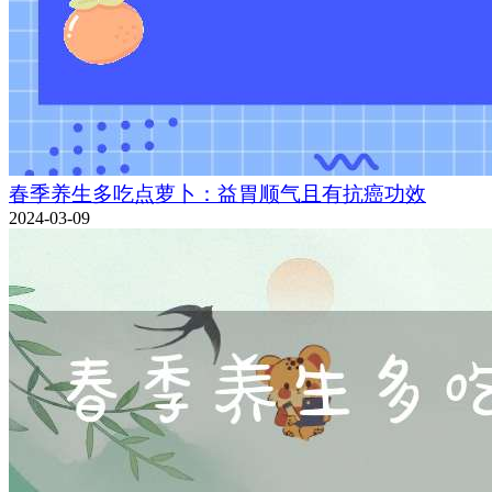
春季养生多吃点萝卜：益胃顺气且有抗癌功效
2024-03-09