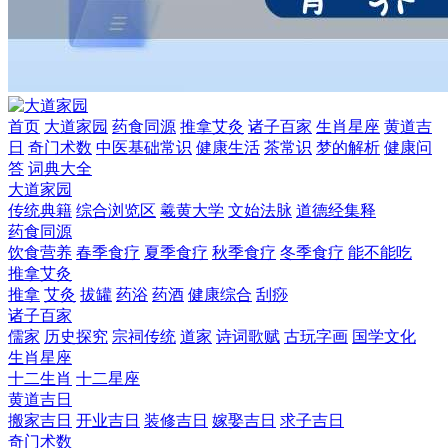
首页
大道家园
药食同源
推拿艾灸
诸子百家
生肖星座
黄道吉
日
奇门术数
中医基础常识
健康生活
茶常识
梦的解析
健康问
答
词典大全
大道家园
传统典籍
综合浏览区
羲黄大学
文始法脉
道德经集释
药食同源
饮食营养
春季食疗
夏季食疗
秋季食疗
冬季食疗
能不能吃
推拿艾灸
推拿
艾灸
拔罐
药浴
药酒
健康综合
刮痧
诸子百家
儒家
历史探究
宗祠传统
道家
诗词歌赋
古玩字画
国学文化
生肖星座
十二生肖
十二星座
黄道吉日
搬家吉日
开业吉日
装修吉日
嫁娶吉日
求子吉日
奇门术数