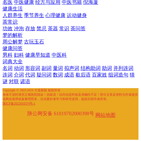
名医
中医健康
经方与应用
中医书籍
倪海厦
健康生活
人群养生
季节养生
心理健康
运动健身
茶常识
功效
冲泡
存放
禁忌
茶器
常识
茶问答
梦的解析
周公解梦
古玩玉石
健康问答
男科
妇科
健康早知道
中医科
词典大全
名词
动词
形容词
副词
量词
拟声词
结构助词
助词
并列连词
连词
介词
代词
疑问词
数词
成语
歇后语
百家姓
组词造句
猜
谜
对联
谚语
Copyright © 2023-2024 大道家园 版权所有
身体不适时请至正规医院就诊！勿延误！站内信息时效及准确性不足！部分文章及资料为作者提供
或网友推荐收集整理而来，仅供爱好者学习和研究使用，版权归原作者所有。
陕ICP备2022010374号-1
陕公网安备 61019702000398号
网站地图