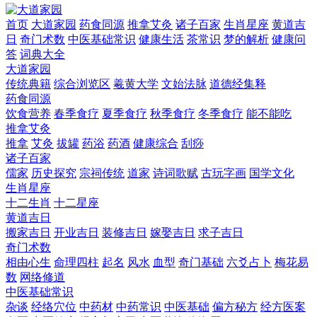
首页
大道家园
药食同源
推拿艾灸
诸子百家
生肖星座
黄道吉
日
奇门术数
中医基础常识
健康生活
茶常识
梦的解析
健康问
答
词典大全
大道家园
传统典籍
综合浏览区
羲黄大学
文始法脉
道德经集释
药食同源
饮食营养
春季食疗
夏季食疗
秋季食疗
冬季食疗
能不能吃
推拿艾灸
推拿
艾灸
拔罐
药浴
药酒
健康综合
刮痧
诸子百家
儒家
历史探究
宗祠传统
道家
诗词歌赋
古玩字画
国学文化
生肖星座
十二生肖
十二星座
黄道吉日
搬家吉日
开业吉日
装修吉日
嫁娶吉日
求子吉日
奇门术数
相由心生
命理四柱
起名
风水
血型
奇门基础
六爻占卜
梅花易
数
网络修道
中医基础常识
杂谈
经络穴位
中药材
中药常识
中医基础
偏方秘方
经方医案