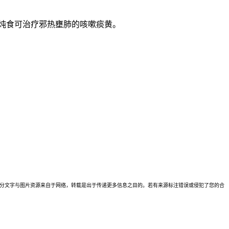
糖炖食可治疗邪热壅肺的咳嗽痰黄。
理。本站部分文字与图片资源来自于网络，转载是出于传递更多信息之目的。若有来源标注错误或侵犯了您的合