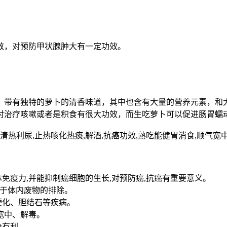
效，对预防甲状腺肿大有一定功效。
，带有独特的萝卜的清香味道，其中也含有大量的营养元素，和
对治疗咳嗽或者是积食有很大功效，而生吃萝卜可以促进肠胃蠕
热利尿,止热咳化热痰,解酒,抗癌功效,熟吃能健胃消食,顺气宽中
免疫力,并能抑制癌细胞的生长,对预防癌,抗癌有重要意义。
助于体内废物的排除。
硬化、胆结石等疾病。
宽中、解毒。
分有利。