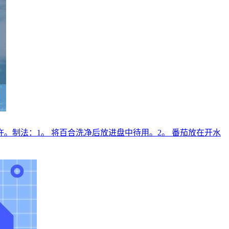
。制法：1。 将百合洗净后放进盘中待用。2。 番茄放在开水