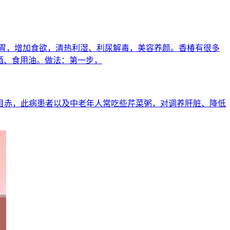
胃，增加食欲，清热利湿、利尿解毒，美容养颜。香椿有很多
酒、食用油。做法：第一步，
晕目赤，此病患者以及中老年人常吃些芹菜粥，对调养肝脏、降低