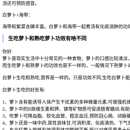
汤还可预防感冒。
白萝卜+海带：
海带和紫菜含碘丰富。白萝卜和海带一起煮汤有化痰消肿的功
生吃萝卜和熟吃萝卜功效有啥不同
你好
萝卜是现实生活中十分常见的一种食物，萝卜的口感比较清淡
而生吃萝卜和熟萝卜的功效也是不一样的，一般情况下熟萝卜
白萝卜生吃和熟吃,营养是一样的。只是功效不同,生吃白萝卜能清
白萝卜生吃的好处有:
1、萝卜含有能诱导人体产生干扰素的多种微量元素,可增强机体
2、萝卜中的B族维生素和钾、镁等矿物质可促进肠胃蠕动,有
3、吃萝卜可降血脂、软化血管、稳定血压,预防冠心病、动脉
4、萝卜还是一味中药,其性良味甘,可消积滞、化痰清热、下气
5、东北红萝卜能够有效调节体内酸碱平衡,所以对痛风患者十