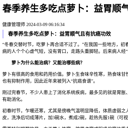
春季养生多吃点萝卜：益胃顺
健康管理师
2024-03-09 06:16:34
春季养生多吃点萝卜：益胃顺气且有抗癌功效
“冬春交替时节，吃萝卜再合适不过了。”在我国一些地方，
病的人个个心虚气短，没有胃口，走路头重脚轻。后来病人经
萝卜为什么能治病？又能治哪些病？
萝卜有很高的食用和药用价值。萝卜生食味辛性寒，熟食味甘
也有抑制作用，因此近年来被列入“抗癌食谱”。
刚过完春节，不少人患上了消化系统疾病，最多见的就是胃胀
有助消化。
初春时节，乍暖还寒，尤其是傍晚气温明显降低，体质虚弱之人
皮，洗净后切成薄片，加3碗水，煮成2碗，趁热先服1碗（可