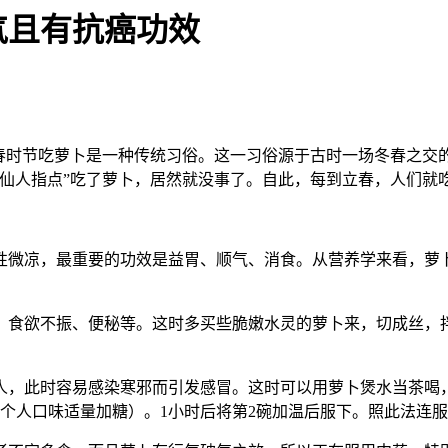
气且有抗癌功效
初春时节吃萝卜是一种传统习俗。这一习俗源于古时一场冬春之交
“仙人指点”吃了萝卜，居然就没事了。自此，每到立春，人们就
性微凉，最重要的功效是益胃、顺气、消食。从营养学来看，萝
、食欲不振、便秘等。这时多买些脆嫩水灵的萝卜来，切成丝，
，此时容易感染寒邪而引发感冒。这时可以用萝卜煲水当茶喝，
视个人口味适量加糖）。1小时后将第2碗加温后服下。照此法连