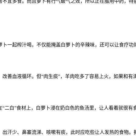
者不宜多食。而且萝卜有行气破气之效，所以正在服用中药，特
萝卜一起榨汁喝，不仅能掩盖白萝卜的辛辣味，还可以让食疗功
、改善血液循环。但“肉生痰”，羊肉吃多了容易上火，如果和有
“二白”食材上，白萝卜浸在奶白色的鱼汤里，让人看着就很有
、出汗少、鼻塞流涕、咳嗽有痰，此时应吃些让人发热的食物。