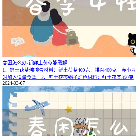
春困怎么办-新鲜土茯苓能缓解
1、鲜土茯苓炖排骨材料：鲜土茯苓400克，排骨400克，赤小
时加入适量食盐。2、鲜土茯苓蝎子炖龟材料：鲜土茯苓350克
2024-03-07