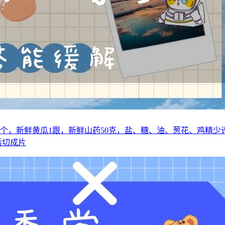
个，新鲜黄瓜1跟，新鲜山药50克，盐、糖、油、葱花、鸡精少许
后切成片