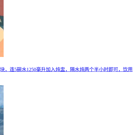
切块，连5碗水1250毫升加入炖盅，隔水炖两个半小时即可，饮用