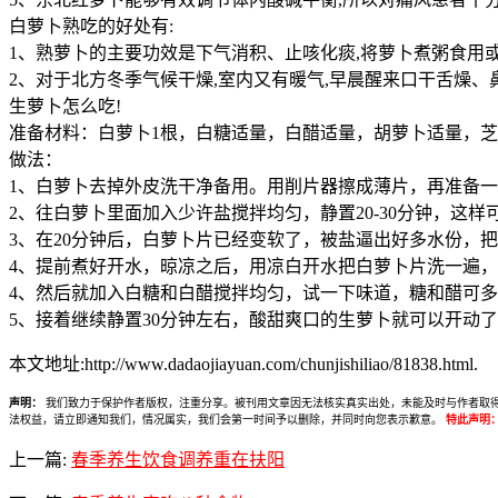
白萝卜熟吃的好处有:
1、熟萝卜的主要功效是下气消积、止咳化痰,将萝卜煮粥食用
2、对于北方冬季气候干燥,室内又有暖气,早晨醒来口干舌燥、
生萝卜怎么吃!
准备材料：白萝卜1根，白糖适量，白醋适量，胡萝卜适量，
做法：
1、白萝卜去掉外皮洗干净备用。用削片器擦成薄片，再准备
2、往白萝卜里面加入少许盐搅拌均匀，静置20-30分钟，这
3、在20分钟后，白萝卜片已经变软了，被盐逼出好多水份，
4、提前煮好开水，晾凉之后，用凉白开水把白萝卜片洗一遍
4、然后就加入白糖和白醋搅拌均匀，试一下味道，糖和醋可
5、接着继续静置30分钟左右，酸甜爽口的生萝卜就可以开动
本文地址:http://www.dadaojiayuan.com/chunjishiliao/81838.html.
声明：
我们致力于保护作者版权，注重分享。被刊用文章因无法核实真实出处，未能及时与作者取得联系，
法权益，请立即通知我们，情况属实，我们会第一时间予以删除，并同时向您表示歉意。
特此声明
上一篇:
春季养生饮食调养重在扶阳