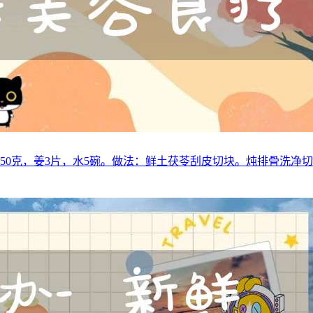
豆50克，姜3片，水5碗。做法：鲜土茯苓刮皮切块。炖排骨洗净