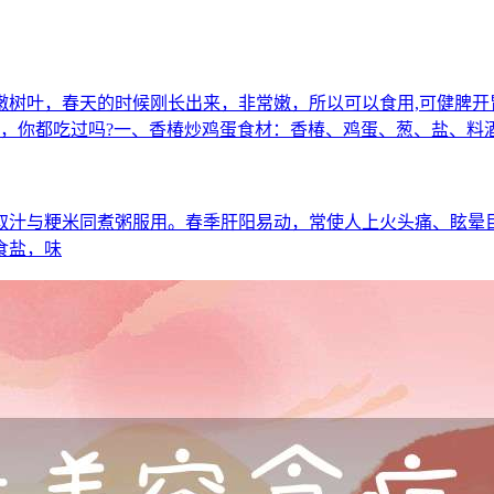
嫩树叶，春天的时候刚长出来，非常嫩，所以可以食用,可健脾开
味，你都吃过吗?一、香椿炒鸡蛋食材：香椿、鸡蛋、葱、盐、料
煮，取汁与粳米同煮粥服用。春季肝阳易动，常使人上火头痛、眩
食盐，味