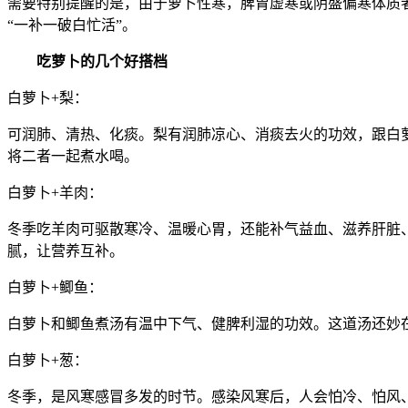
需要特别提醒的是，由于萝卜性寒，脾胃虚寒或阴盛偏寒体质
“一补一破白忙活”。
吃萝卜的几个好搭档
白萝卜+梨：
可润肺、清热、化痰。梨有润肺凉心、消痰去火的功效，跟白
将二者一起煮水喝。
白萝卜+羊肉：
冬季吃羊肉可驱散寒冷、温暖心胃，还能补气益血、滋养肝脏
腻，让营养互补。
白萝卜+鲫鱼：
白萝卜和鲫鱼煮汤有温中下气、健脾利湿的功效。这道汤还妙在
白萝卜+葱：
冬季，是风寒感冒多发的时节。感染风寒后，人会怕冷、怕风