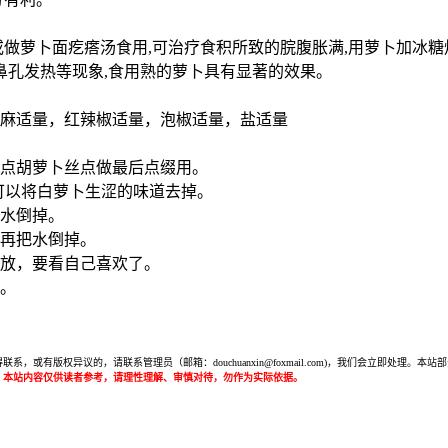
或做萝卜面疙瘩汤食用,可治疗食积所致的脘腹胀满,用萝卜加冰
鼻孔发热等现象,食用熟的萝卜具有显著的效果。
芝麻适量，红辣椒适量，泡椒适量，盐适量
一点胡萝卜丝点做最后点缀用。
样可以将白萝卜生涩的味道去掉。
把水倒掉。
，再把水倒掉。
多放，要看自己喜欢了。
了。
或有版权异议的，请联系管理员（邮箱：douchuanxin@foxmail.com)，我们会立即处
：本站内容仅供读者参考，请理性理解、审慎对待，勿作为实际依据。