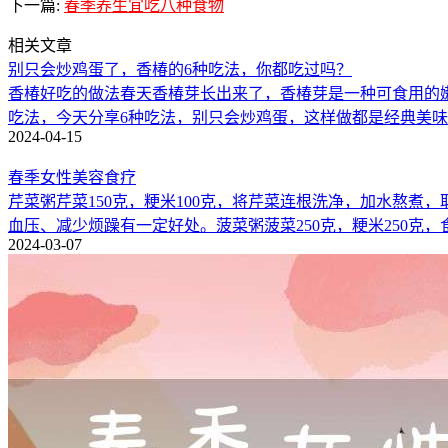
下一篇:
春季养生宜吃八种食物
相关文章
别只会炒鸡蛋了，香椿的6种吃法，你都吃过吗？
香椿好吃的做法春天香椿芽长出来了，香椿芽是一种可食用的
吃法，今天分享6种吃法，别只会炒鸡蛋，这样做都是经典美
2024-04-15
春季女性美容食疗
芹菜粥芹菜150克，粳米100克，将芹菜连根洗净，加水熬
血压、减少烦躁有一定好处。菠菜粥菠菜250克，粳米250克，
2024-03-07