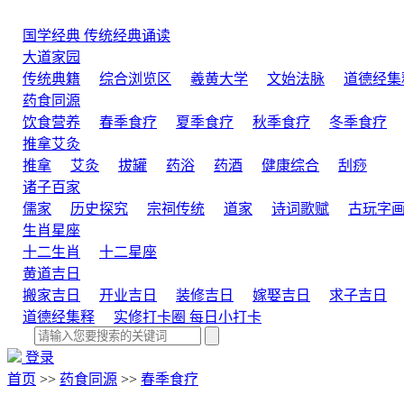
国学经典
传统经典诵读
大道家园
传统典籍
综合浏览区
羲黄大学
文始法脉
道德经集
药食同源
饮食营养
春季食疗
夏季食疗
秋季食疗
冬季食疗
推拿艾灸
推拿
艾灸
拔罐
药浴
药酒
健康综合
刮痧
诸子百家
儒家
历史探究
宗祠传统
道家
诗词歌赋
古玩字
生肖星座
十二生肖
十二星座
黄道吉日
搬家吉日
开业吉日
装修吉日
嫁娶吉日
求子吉日
道德经集释
实修打卡圈
每日小打卡
登录
首页
>>
药食同源
>>
春季食疗