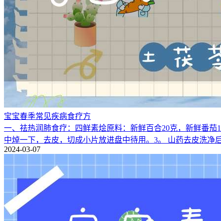
宝宝春季常见疾病食疗方
一、祛热润肺食疗：四鲜素烩原料：新鲜百合20克，新鲜番茄1
中焯一下，去皮，切成小片放进盘中待用。3。 山药去皮洗净
2024-03-07