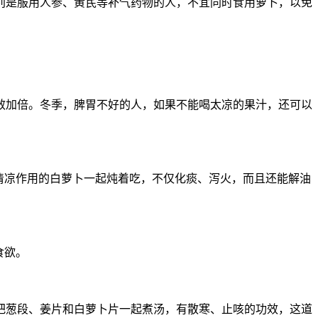
别是服用人参、黄芪等补气药物的人，不宜同时食用萝卜，以免
效加倍。冬季，脾胃不好的人，如果不能喝太凉的果汁，还可以
清凉作用的白萝卜一起炖着吃，不仅化痰、泻火，而且还能解油
食欲。
把葱段、姜片和白萝卜片一起煮汤，有散寒、止咳的功效，这道