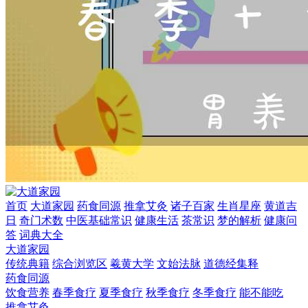
首页
大道家园
药食同源
推拿艾灸
诸子百家
生肖星座
黄道吉
日
奇门术数
中医基础常识
健康生活
茶常识
梦的解析
健康问
答
词典大全
大道家园
传统典籍
综合浏览区
羲黄大学
文始法脉
道德经集释
药食同源
饮食营养
春季食疗
夏季食疗
秋季食疗
冬季食疗
能不能吃
推拿艾灸