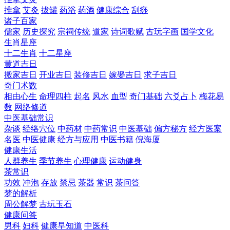
推拿
艾灸
拔罐
药浴
药酒
健康综合
刮痧
诸子百家
儒家
历史探究
宗祠传统
道家
诗词歌赋
古玩字画
国学文化
生肖星座
十二生肖
十二星座
黄道吉日
搬家吉日
开业吉日
装修吉日
嫁娶吉日
求子吉日
奇门术数
相由心生
命理四柱
起名
风水
血型
奇门基础
六爻占卜
梅花易
数
网络修道
中医基础常识
杂谈
经络穴位
中药材
中药常识
中医基础
偏方秘方
经方医案
名医
中医健康
经方与应用
中医书籍
倪海厦
健康生活
人群养生
季节养生
心理健康
运动健身
茶常识
功效
冲泡
存放
禁忌
茶器
常识
茶问答
梦的解析
周公解梦
古玩玉石
健康问答
男科
妇科
健康早知道
中医科