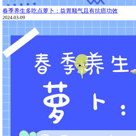
春季养生多吃点萝卜：益胃顺气且有抗癌功效
2024-03-09