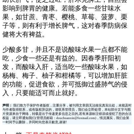
影响到脾胃的健康。若能多食一些甘味水
果，如甘蔗、青枣、樱桃、草莓、菠萝、栗
子等，则有利于增长脾气，这对春季防病保
健将大有裨益。
少酸多甘，并且不是说酸味水果一点都不能
吃，少食一些还是有益的。因春季肝阳初
发，而酸味入肝，适当吃一些酸味水果，如
杨梅、梅子、柚子和柑橘等，可以增加肝脏
的功能，促进食欲，并可抵御过盛肺气的侵
入，只要能适可而止就好。
声明：
我们致力于保护作者版权，注重分享，被刊用文章因无法核实真实出处，未能及时
与作者取得联系，或有版权异议的，请联系管理员，我们会立即处理，本站部分文字与图
片资源来自于网络，转载是出于传递更多信息之目的,若有来源标注错误或侵犯了您的合法
权益，请立即通知我们(管理员邮箱：douchuanxin@foxmail.com)，情况属实，我们会第
一时间予以删除，并同时向您表示歉意,谢谢!