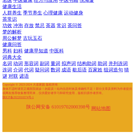
名医
中医健康
经方与应用
中医书籍
倪海厦
健康生活
人群养生
季节养生
心理健康
运动健身
茶常识
功效
冲泡
存放
禁忌
茶器
常识
茶问答
梦的解析
周公解梦
古玩玉石
健康问答
男科
妇科
健康早知道
中医科
词典大全
名词
动词
形容词
副词
量词
拟声词
结构助词
助词
并列连词
连词
介词
代词
疑问词
数词
成语
歇后语
百家姓
组词造句
猜
谜
对联
谚语
Copyright © 2023-2024 大道家园 版权所有
身体不适时请至正规医院就诊！勿延误！站内信息时效及准确性不足！部分文章及资料为作者提供
或网友推荐收集整理而来，仅供爱好者学习和研究使用，版权归原作者所有。
陕ICP备2022010374号-1
陕公网安备 61019702000398号
网站地图