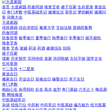
首页
大道家园
药食同源
推拿艾灸
诸子百家
生肖星座
黄道吉
日
奇门术数
中医基础常识
健康生活
茶常识
梦的解析
健康问
答
词典大全
大道家园
传统典籍
综合浏览区
羲黄大学
文始法脉
道德经集释
药食同源
饮食营养
春季食疗
夏季食疗
秋季食疗
冬季食疗
能不能吃
推拿艾灸
推拿
艾灸
拔罐
药浴
药酒
健康综合
刮痧
诸子百家
儒家
历史探究
宗祠传统
道家
诗词歌赋
古玩字画
国学文化
生肖星座
十二生肖
十二星座
黄道吉日
搬家吉日
开业吉日
装修吉日
嫁娶吉日
求子吉日
奇门术数
相由心生
命理四柱
起名
风水
血型
奇门基础
六爻占卜
梅花易
数
网络修道
中医基础常识
杂谈
经络穴位
中药材
中药常识
中医基础
偏方秘方
经方医案