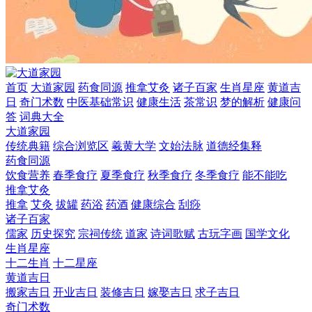
首页
大道家园
药食同源
推拿艾灸
诸子百家
生肖星座
黄道吉
日
奇门术数
中医基础常识
健康生活
茶常识
梦的解析
健康问
答
词典大全
大道家园
传统典籍
综合浏览区
羲黄大学
文始法脉
道德经集释
药食同源
饮食营养
春季食疗
夏季食疗
秋季食疗
冬季食疗
能不能吃
推拿艾灸
推拿
艾灸
拔罐
药浴
药酒
健康综合
刮痧
诸子百家
儒家
历史探究
宗祠传统
道家
诗词歌赋
古玩字画
国学文化
生肖星座
十二生肖
十二星座
黄道吉日
搬家吉日
开业吉日
装修吉日
嫁娶吉日
求子吉日
奇门术数