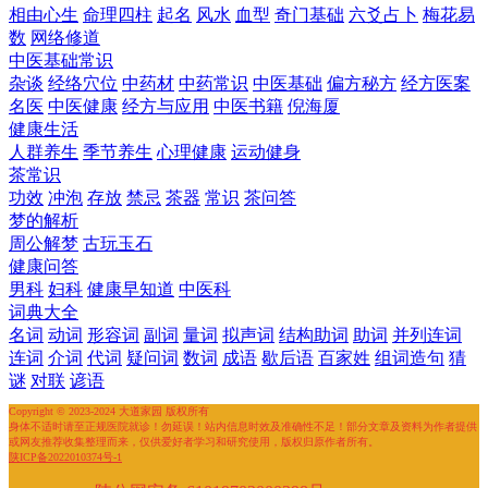
相由心生
命理四柱
起名
风水
血型
奇门基础
六爻占卜
梅花易
数
网络修道
中医基础常识
杂谈
经络穴位
中药材
中药常识
中医基础
偏方秘方
经方医案
名医
中医健康
经方与应用
中医书籍
倪海厦
健康生活
人群养生
季节养生
心理健康
运动健身
茶常识
功效
冲泡
存放
禁忌
茶器
常识
茶问答
梦的解析
周公解梦
古玩玉石
健康问答
男科
妇科
健康早知道
中医科
词典大全
名词
动词
形容词
副词
量词
拟声词
结构助词
助词
并列连词
连词
介词
代词
疑问词
数词
成语
歇后语
百家姓
组词造句
猜
谜
对联
谚语
Copyright © 2023-2024 大道家园 版权所有
身体不适时请至正规医院就诊！勿延误！站内信息时效及准确性不足！部分文章及资料为作者提供
或网友推荐收集整理而来，仅供爱好者学习和研究使用，版权归原作者所有。
陕ICP备2022010374号-1