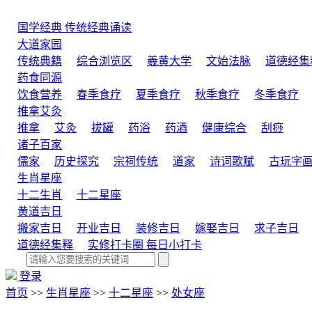
国学经典
传统经典诵读
大道家园
传统典籍
综合浏览区
羲黄大学
文始法脉
道德经集
药食同源
饮食营养
春季食疗
夏季食疗
秋季食疗
冬季食疗
推拿艾灸
推拿
艾灸
拔罐
药浴
药酒
健康综合
刮痧
诸子百家
儒家
历史探究
宗祠传统
道家
诗词歌赋
古玩字
生肖星座
十二生肖
十二星座
黄道吉日
搬家吉日
开业吉日
装修吉日
嫁娶吉日
求子吉日
道德经集释
实修打卡圈
每日小打卡
登录
首页
>>
生肖星座
>>
十二星座
>>
处女座