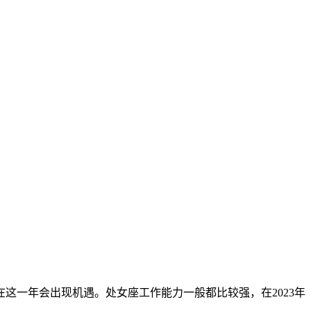
这一年会出现机遇。处女座工作能力一般都比较强，在2023年