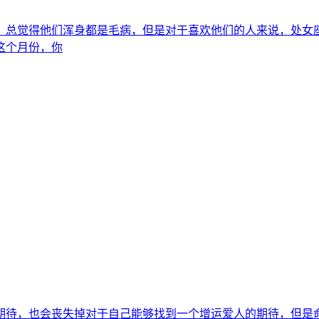
说，总觉得他们浑身都是毛病，但是对于喜欢他们的人来说，处
这个月份，你
期待，也会丧失掉对于自己能够找到一个增运爱人的期待，但是