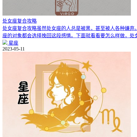
处女座复合攻略
处女座复合攻略虽然处女座的人总是被黑，甚至被人各种嫌弃
座的对象都会选择挽回这段感情。下面就看看要怎么样做，处
星座
2023-05-11