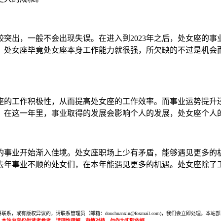
突出，一般不会出现失误。在进入到2023年之后，处女座的
。处女座毕竟处女座本身工作能力就很强，所欠缺的不过是机会
座的工作积极性，从而提高处女座的工作效率。而事业运势提升
。在这一年里，事业取得的发展会影响个人的发展，处女座个人
座的事业开始渐入佳境。处女座职场上少有矛盾，能够遇见更多
去年事业不顺的处女们，在本年能遇见更多的机遇。处女座除了
或有版权异议的，请联系管理员（邮箱：douchuanxin@foxmail.com)，我们会立即处
：本站内容仅供读者参考，请理性理解、审慎对待，勿作为实际依据。