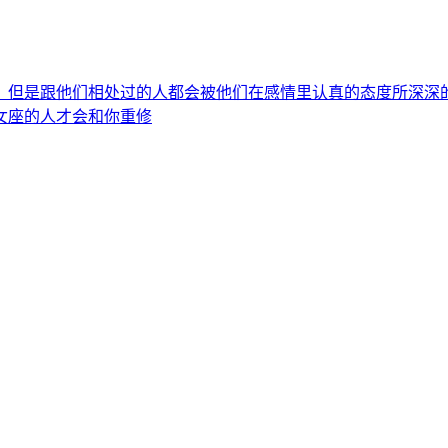
。但是跟他们相处过的人都会被他们在感情里认真的态度所深深
女座的人才会和你重修