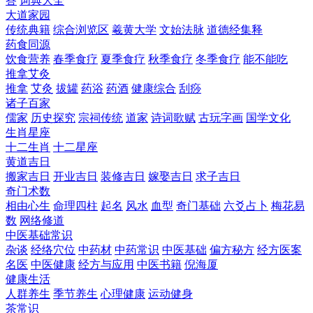
答
词典大全
大道家园
传统典籍
综合浏览区
羲黄大学
文始法脉
道德经集释
药食同源
饮食营养
春季食疗
夏季食疗
秋季食疗
冬季食疗
能不能吃
推拿艾灸
推拿
艾灸
拔罐
药浴
药酒
健康综合
刮痧
诸子百家
儒家
历史探究
宗祠传统
道家
诗词歌赋
古玩字画
国学文化
生肖星座
十二生肖
十二星座
黄道吉日
搬家吉日
开业吉日
装修吉日
嫁娶吉日
求子吉日
奇门术数
相由心生
命理四柱
起名
风水
血型
奇门基础
六爻占卜
梅花易
数
网络修道
中医基础常识
杂谈
经络穴位
中药材
中药常识
中医基础
偏方秘方
经方医案
名医
中医健康
经方与应用
中医书籍
倪海厦
健康生活
人群养生
季节养生
心理健康
运动健身
茶常识