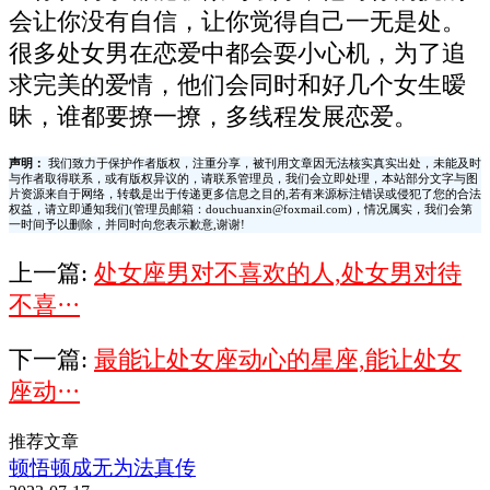
会让你没有自信，让你觉得自己一无是处。
很多处女男在恋爱中都会耍小心机，为了追
求完美的爱情，他们会同时和好几个女生暧
昧，谁都要撩一撩，多线程发展恋爱。
声明：
我们致力于保护作者版权，注重分享，被刊用文章因无法核实真实出处，未能及时
与作者取得联系，或有版权异议的，请联系管理员，我们会立即处理，本站部分文字与图
片资源来自于网络，转载是出于传递更多信息之目的,若有来源标注错误或侵犯了您的合法
权益，请立即通知我们(管理员邮箱：douchuanxin@foxmail.com)，情况属实，我们会第
一时间予以删除，并同时向您表示歉意,谢谢!
上一篇:
处女座男对不喜欢的人,处女男对待
不喜···
下一篇:
最能让处女座动心的星座,能让处女
座动···
推荐文章
顿悟顿成无为法真传