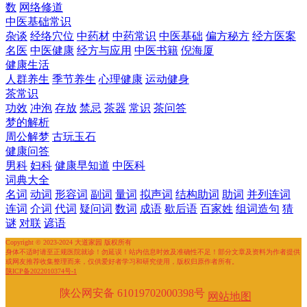
数
网络修道
中医基础常识
杂谈
经络穴位
中药材
中药常识
中医基础
偏方秘方
经方医案
名医
中医健康
经方与应用
中医书籍
倪海厦
健康生活
人群养生
季节养生
心理健康
运动健身
茶常识
功效
冲泡
存放
禁忌
茶器
常识
茶问答
梦的解析
周公解梦
古玩玉石
健康问答
男科
妇科
健康早知道
中医科
词典大全
名词
动词
形容词
副词
量词
拟声词
结构助词
助词
并列连词
连词
介词
代词
疑问词
数词
成语
歇后语
百家姓
组词造句
猜
谜
对联
谚语
Copyright © 2023-2024 大道家园 版权所有
身体不适时请至正规医院就诊！勿延误！站内信息时效及准确性不足！部分文章及资料为作者提供
或网友推荐收集整理而来，仅供爱好者学习和研究使用，版权归原作者所有。
陕ICP备2022010374号-1
陕公网安备 61019702000398号
网站地图