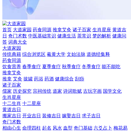
首页
大道家园
药食同源
推拿艾灸
诸子百家
生肖星座
黄道吉
日
奇门术数
中医基础常识
健康生活
茶常识
梦的解析
健康问
答
词典大全
大道家园
传统典籍
综合浏览区
羲黄大学
文始法脉
道德经集释
药食同源
饮食营养
春季食疗
夏季食疗
秋季食疗
冬季食疗
能不能吃
推拿艾灸
推拿
艾灸
拔罐
药浴
药酒
健康综合
刮痧
诸子百家
儒家
历史探究
宗祠传统
道家
诗词歌赋
古玩字画
国学文化
生肖星座
十二生肖
十二星座
黄道吉日
搬家吉日
开业吉日
装修吉日
嫁娶吉日
求子吉日
奇门术数
相由心生
命理四柱
起名
风水
血型
奇门基础
六爻占卜
梅花易