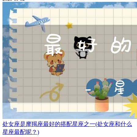
处女座是摩羯座最好的搭配星座之一(处女座和什么
星座最配呢？)