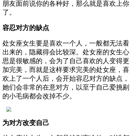
朋友面前说你的各种好，那么就是喜欢上你
了。
容忍对方的缺点
处女座女生要是喜欢一个人，一般都无法看
出来的，隐藏得会比较深。处女座的女生心
思是很敏感的，会为了自己喜欢的人变得更
加完美，而就是这样要求完美的处女座，喜
欢上了一个人后，会开始容忍对方的缺点，
她们会非常的在意对方，以至于自己爱挑剔
的小毛病都会改掉不少。
为对方改变自己