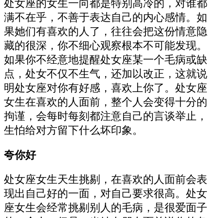
处女座的女生一向都是特别高冷的，对谁都
满不在乎，不善于表达自己的内心感情。如
果她们有喜欢的人了，往往会把这份情意隐
藏的很深，你不细心观察根本不可能发现。
如果你不经意地提醒处女座某一个毛病或缺
点，处女不仅不生气，还加以改正，这就说
明处女座对你有好感，喜欢上你了。处女座
女生在喜欢的人面前，整个人会变得十分的
拘谨，会每时每刻都注意自己的言谈举止，
生怕给对方留下什么坏印象。
夸你好
处女座女生天生挑剔，在喜欢的人面前会表
现出自己好的一面，对自己要求很高。处女
座女生会经常挑剔别人的毛病，是很爱面子