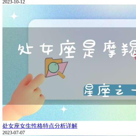
2023-10-12
处女座女生性格特点分析详解
2023-07-07