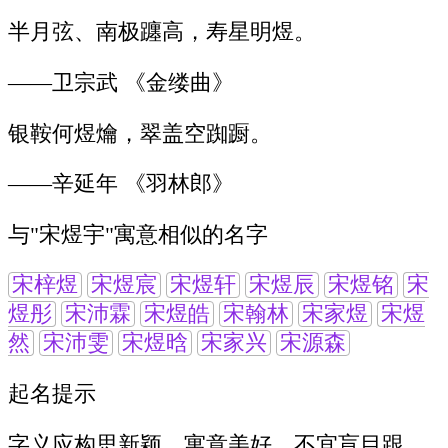
半月弦、南极躔高，寿星明煜。
——卫宗武 《金缕曲》
银鞍何煜爚，翠盖空踟蹰。
——辛延年 《羽林郎》
与"宋煜宇"寓意相似的名字
宋梓煜
宋煜宸
宋煜轩
宋煜辰
宋煜铭
宋
煜彤
宋沛霖
宋煜皓
宋翰林
宋家煜
宋煜
然
宋沛雯
宋煜晗
宋家兴
宋源森
起名提示
字义应构思新颖、寓意美好，不宜盲目跟