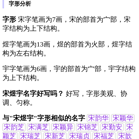
字形分析
字形
宋字笔画为7画，宋的部首为宀部，宋
字结构为上下结构。
煜字笔画为13画，煜的部首为火部，煜字结
构为左右结构。
宇字笔画为6画，宇的部首为宀部，宇字结构
为上下结构。
宋煜宇名字好写吗？
好写，字形美观、协
调、匀称。
与"宋煜宇"字形相似的名字
宋韵华
宋颖华
宋韵芝
宋满芝
宋颖异
宋锦芝
宋勤安
宋
颖芝
宋瑞芝
宋新芝
宋瑞贞
宋福芝
宋歆