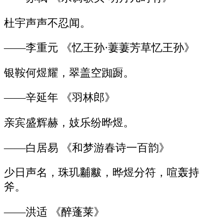
杜宇声声不忍闻。
——李重元 《忆王孙·萋萋芳草忆王孙》
银鞍何煜耀，翠盖空踟蹰。
——辛延年 《羽林郎》
亲宾盛辉赫，妓乐纷晔煜。
——白居易 《和梦游春诗一百韵》
少日声名，珠玑黼黻，晔煜分符，喧轰持
斧。
——洪适 《醉蓬莱》