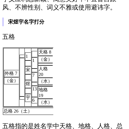
风、不辨性别、词义不雅或使用避讳字。
宋煜宇名字打分
五格
天格 8
1
（金）
1
人格
宋
外格 7
20
7
（金）
（水）
煜
13
地格
19
宇
6
（水）
总格 26（土）
五格指的是姓名学中天格、地格、人格、总