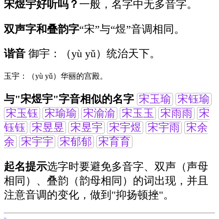
宋煜宇好听吗？
一般，名字中无多音字。
双声字和叠韵字
“宋”与“煜”音调相同。
谐音
御宇：（yù yǔ）统治天下。
玉宇：（yù yǔ）华丽的宫殿。
与"宋煜宇"字音相似的名字
宋玉瑜
宋钰瑜
宋玉钰
宋瑜瑜
宋渝渝
宋玉玉
宋雨雨
宋
钰钰
宋昱昱
宋昱宇
宋宇煜
宋宇雨
宋余
余
宋宇宇
宋郁郁
宋育育
起名提示
选字时要避免多音字、双声（声母
相同）、叠韵（韵母相同）的词出现，并且
注意音调的变化，做到"抑扬顿挫"。