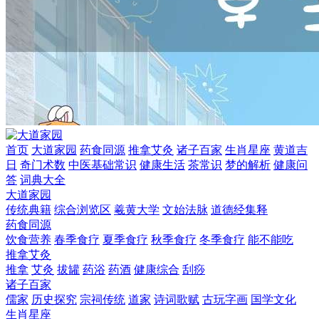
首页
大道家园
药食同源
推拿艾灸
诸子百家
生肖星座
黄道吉
日
奇门术数
中医基础常识
健康生活
茶常识
梦的解析
健康问
答
词典大全
大道家园
传统典籍
综合浏览区
羲黄大学
文始法脉
道德经集释
药食同源
饮食营养
春季食疗
夏季食疗
秋季食疗
冬季食疗
能不能吃
推拿艾灸
推拿
艾灸
拔罐
药浴
药酒
健康综合
刮痧
诸子百家
儒家
历史探究
宗祠传统
道家
诗词歌赋
古玩字画
国学文化
生肖星座