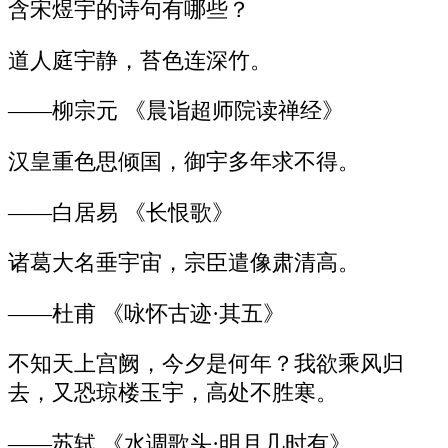
含宋煜宇的诗句有哪些？
道人庭宇静，苔色连深竹。
——柳宗元 《晨诣超师院读禅经》
汉皇重色思倾国，御宇多年求不得。
——白居易 《长恨歌》
诸葛大名垂宇宙，宗臣遣像肃清高。
——杜甫 《咏怀古迹·其五》
不知天上宫阙，今夕是何年？我欲乘风归
去，又恐琼楼玉宇，高处不胜寒。
——苏轼 《水调歌头·明月几时有》