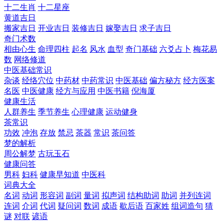
十二生肖
十二星座
黄道吉日
搬家吉日
开业吉日
装修吉日
嫁娶吉日
求子吉日
奇门术数
相由心生
命理四柱
起名
风水
血型
奇门基础
六爻占卜
梅花易
数
网络修道
中医基础常识
杂谈
经络穴位
中药材
中药常识
中医基础
偏方秘方
经方医案
名医
中医健康
经方与应用
中医书籍
倪海厦
健康生活
人群养生
季节养生
心理健康
运动健身
茶常识
功效
冲泡
存放
禁忌
茶器
常识
茶问答
梦的解析
周公解梦
古玩玉石
健康问答
男科
妇科
健康早知道
中医科
词典大全
名词
动词
形容词
副词
量词
拟声词
结构助词
助词
并列连词
连词
介词
代词
疑问词
数词
成语
歇后语
百家姓
组词造句
猜
谜
对联
谚语