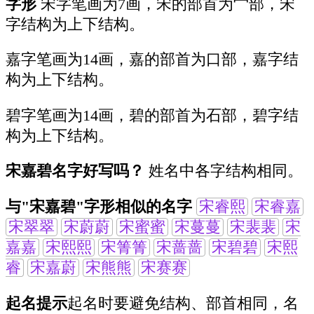
字形
宋字笔画为7画，宋的部首为宀部，宋
字结构为上下结构。
嘉字笔画为14画，嘉的部首为口部，嘉字结
构为上下结构。
碧字笔画为14画，碧的部首为石部，碧字结
构为上下结构。
宋嘉碧名字好写吗？
姓名中各字结构相同。
与"宋嘉碧"字形相似的名字
宋睿熙
宋睿嘉
宋翠翠
宋蔚蔚
宋蜜蜜
宋蔓蔓
宋裴裴
宋
嘉嘉
宋熙熙
宋箐箐
宋蔷蔷
宋碧碧
宋熙
睿
宋嘉蔚
宋熊熊
宋赛赛
起名提示
起名时要避免结构、部首相同，名