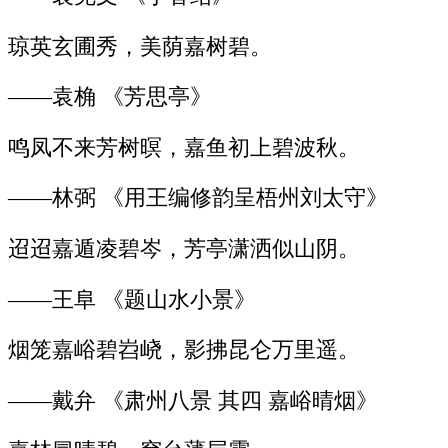
琼英玄圃秀，美荫嘉树碧。
——袁桷 《芳思亭》
鸣凤不来芳树暝，嘉鱼初上碧波秋。
——林弼 《用王编修韵呈梧州刘太守》
迢迢嘉遁凌碧岑，芳亭潇洒似山阴。
——王阜 《题山水小景》
烟笼嘉峪碧岧峣，影拂昆仑万里遥。
——戴弁 《肃州八景 其四 嘉峪晴烟》