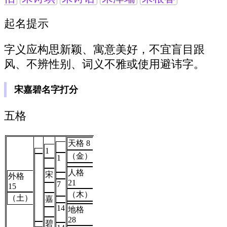
起名提示
字义应构思新颖、寓意美好，不宜盲目跟
风、不辨性别、词义不雅或使用避讳字。
宋嘉碧名字打分
五格
天格 8
1
（金）
1
人格
宋
外格
21
7
15
（木）
（土）
嘉
14
地格
28
碧