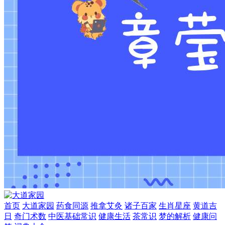
首页
大道家园
药食同源
推拿艾灸
诸子百家
生肖星座
黄道吉
日
奇门术数
中医基础常识
健康生活
茶常识
梦的解析
健康问