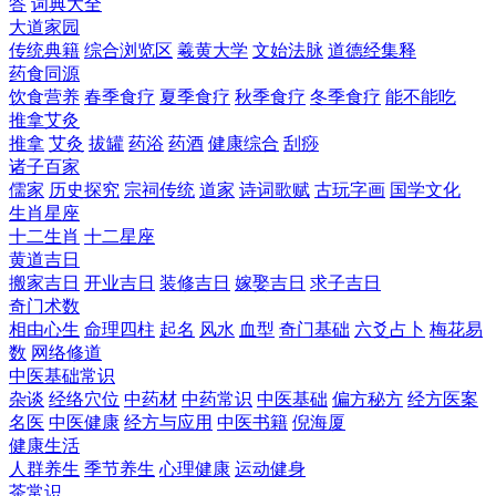
答
词典大全
大道家园
传统典籍
综合浏览区
羲黄大学
文始法脉
道德经集释
药食同源
饮食营养
春季食疗
夏季食疗
秋季食疗
冬季食疗
能不能吃
推拿艾灸
推拿
艾灸
拔罐
药浴
药酒
健康综合
刮痧
诸子百家
儒家
历史探究
宗祠传统
道家
诗词歌赋
古玩字画
国学文化
生肖星座
十二生肖
十二星座
黄道吉日
搬家吉日
开业吉日
装修吉日
嫁娶吉日
求子吉日
奇门术数
相由心生
命理四柱
起名
风水
血型
奇门基础
六爻占卜
梅花易
数
网络修道
中医基础常识
杂谈
经络穴位
中药材
中药常识
中医基础
偏方秘方
经方医案
名医
中医健康
经方与应用
中医书籍
倪海厦
健康生活
人群养生
季节养生
心理健康
运动健身
茶常识