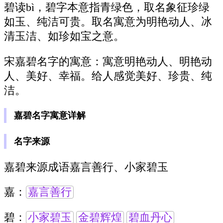
碧读bì，碧字本意指青绿色，取名象征珍绿
如玉、纯洁可贵。取名寓意为明艳动人、冰
清玉洁、如珍如宝之意。
宋嘉碧名字的寓意：寓意明艳动人、明艳动
人、美好、幸福。给人感觉美好、珍贵、纯
洁。
嘉碧名字寓意详解
名字来源
嘉碧来源成语嘉言善行、小家碧玉
嘉：
嘉言善行
碧：
小家碧玉
金碧辉煌
碧血丹心