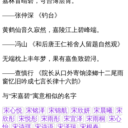
嘉林冒晴碧，穹台薄层霄。
——张仲深 《钓台》
黄鹤仙音久寂然，嘉陵江上碧峰端。
——冯山 《和后唐王仁裕舍人留题自然观》
无端枕上丰年梦，果有嘉鱼致碧浔。
——查慎行 《院长从口外寄饷滦鲫十二尾雨
窗忆旧吟成七言长律十六韵》
与"宋嘉碧"寓意相似的名字
宋心悦
宋铭泽
宋锦航
宋欣妍
宋晨曦
宋
欣彤
宋悦彤
宋雨彤
宋宜泽
宋雨桐
宋心
怡
宋诗琪
宋诗语
宋泽瑞
宋根春