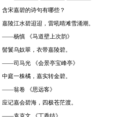
含宋嘉碧的诗句有哪些？
嘉陵江水碧迢迢，雷吼晴滩雪涌潮。
——杨慎 《马道壁上次韵》
髻鬟乌奴翠，衣带嘉陵碧。
——司马光 《会景亭宝峰亭》
中庭一株橘，嘉实转金碧。
——翁卷 《思远客》
应记嘉会碧海，四极苍茫渡。
——袁克文 《丁香结》