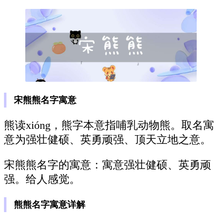
宋熊熊名字寓意
熊读xióng，熊字本意指哺乳动物熊。取名寓
意为强壮健硕、英勇顽强、顶天立地之意。
宋熊熊名字的寓意：寓意强壮健硕、英勇顽
强。给人感觉。
熊熊名字寓意详解