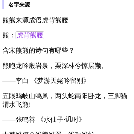
名字来源
熊熊来源成语虎背熊腰
熊：
虎背熊腰
含宋熊熊的诗句有哪些？
熊咆龙吟殷岩泉，栗深林兮惊层巅。
——李白 《梦游天姥吟留别》
五眼鸡岐山鸣凤，两头蛇南阳卧龙，三脚猫
渭水飞熊!
——张鸣善 《水仙子·讥时》