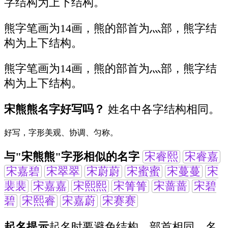
字结构为上下结构。
熊字笔画为14画，熊的部首为灬部，熊字结
构为上下结构。
熊字笔画为14画，熊的部首为灬部，熊字结
构为上下结构。
宋熊熊名字好写吗？
姓名中各字结构相同。
好写，字形美观、协调、匀称。
与"宋熊熊"字形相似的名字
宋睿熙
宋睿嘉
宋嘉碧
宋翠翠
宋蔚蔚
宋蜜蜜
宋蔓蔓
宋
裴裴
宋嘉嘉
宋熙熙
宋箐箐
宋蔷蔷
宋碧
碧
宋熙睿
宋嘉蔚
宋赛赛
起名提示
起名时要避免结构、部首相同，名