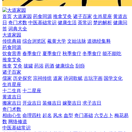
首页
大道家园
药食同源
推拿艾灸
诸子百家
生肖星座
黄道吉
日
奇门术数
中医基础常识
健康生活
茶常识
梦的解析
健康问
答
词典大全
大道家园
传统典籍
综合浏览区
羲黄大学
文始法脉
道德经集释
药食同源
饮食营养
春季食疗
夏季食疗
秋季食疗
冬季食疗
能不能吃
推拿艾灸
推拿
艾灸
拔罐
药浴
药酒
健康综合
刮痧
诸子百家
儒家
历史探究
宗祠传统
道家
诗词歌赋
古玩字画
国学文化
生肖星座
十二生肖
十二星座
黄道吉日
搬家吉日
开业吉日
装修吉日
嫁娶吉日
求子吉日
奇门术数
相由心生
命理四柱
起名
风水
血型
奇门基础
六爻占卜
梅花易
数
网络修道
中医基础常识