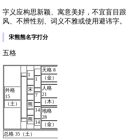
字义应构思新颖、寓意美好，不宜盲目跟
风、不辨性别、词义不雅或使用避讳字。
宋熊熊名字打分
五格
天格 8
1
（金）
1
人格
宋
外格
21
7
15
（木）
（土）
熊
14
地格
28
熊
14
（金）
总格 35（土）