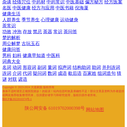
杂谈
经络穴位
中药材
中药常识
中医基础
偏方秘方
经方医案
名医
中医健康
经方与应用
中医书籍
倪海厦
健康生活
人群养生
季节养生
心理健康
运动健身
茶常识
功效
冲泡
存放
禁忌
茶器
常识
茶问答
梦的解析
周公解梦
古玩玉石
健康问答
男科
妇科
健康早知道
中医科
词典大全
名词
动词
形容词
副词
量词
拟声词
结构助词
助词
并列连词
连词
介词
代词
疑问词
数词
成语
歇后语
百家姓
组词造句
猜
谜
对联
谚语
Copyright © 2023-2024 大道家园 版权所有
身体不适时请至正规医院就诊！勿延误！站内信息时效及准确性不足！部分文章及资料为作者提供
或网友推荐收集整理而来，仅供爱好者学习和研究使用，版权归原作者所有。
陕ICP备2022010374号-1
陕公网安备 61019702000398号
网站地图