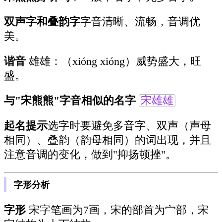
双声字和叠韵字
字音清晰、流畅，音调优
美。
谐音
雄雄：（xióng xióng）威势盛大，旺
盛。
与"宋熊熊"字音相似的名字
宋雄雄
起名提示
选字时要避免多音字、双声（声母
相同）、叠韵（韵母相同）的词出现，并且
注意音调的变化，做到"抑扬顿挫"。
字形分析
字形
宋字笔画为7画，宋的部首为宀部，宋