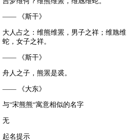
吉梦维何？维熊维罴，维虺维蛇。
—— 《斯干》
大人占之：维熊维罴，男子之祥；维虺维
蛇，女子之祥。
—— 《斯干》
舟人之子，熊罴是裘。
—— 《大东》
与"宋熊熊"寓意相似的名字
无
起名提示