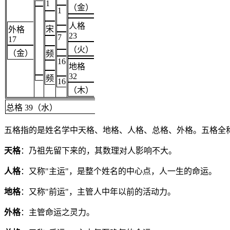
1
（金）
1
人格
宋
外格
23
7
17
（火）
（金）
频
16
地格
32
频
16
（木）
总格 39（水）
五格指的是姓名学中天格、地格、人格、总格、外格。五格全
天格
：乃祖先留下来的，其数理对人影响不大。
人格
：又称"主运"，是整个姓名的中心点，人一生的命运。
地格
：又称"前运"，主管人中年以前的活动力。
外格
：主管命运之灵力。