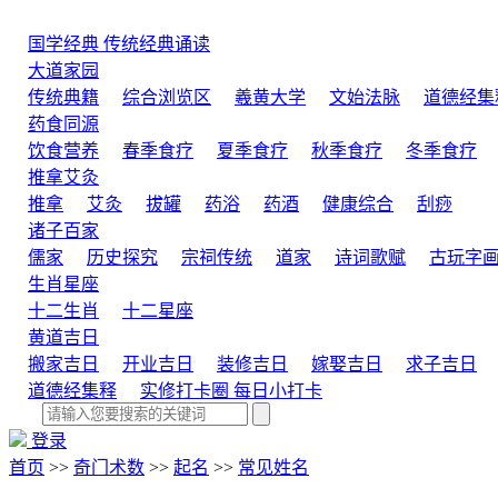
国学经典
传统经典诵读
大道家园
传统典籍
综合浏览区
羲黄大学
文始法脉
道德经集
药食同源
饮食营养
春季食疗
夏季食疗
秋季食疗
冬季食疗
推拿艾灸
推拿
艾灸
拔罐
药浴
药酒
健康综合
刮痧
诸子百家
儒家
历史探究
宗祠传统
道家
诗词歌赋
古玩字
生肖星座
十二生肖
十二星座
黄道吉日
搬家吉日
开业吉日
装修吉日
嫁娶吉日
求子吉日
道德经集释
实修打卡圈
每日小打卡
登录
首页
>>
奇门术数
>>
起名
>>
常见姓名