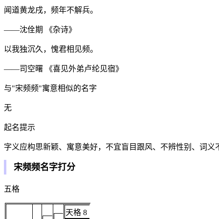
闻道黄龙戌，频年不解兵。
——沈佺期 《杂诗》
以我独沉久，愧君相见频。
——司空曙 《喜见外弟卢纶见宿》
与"宋频频"寓意相似的名字
无
起名提示
字义应构思新颖、寓意美好，不宜盲目跟风、不辨性别、词义
宋频频名字打分
五格
天格 8