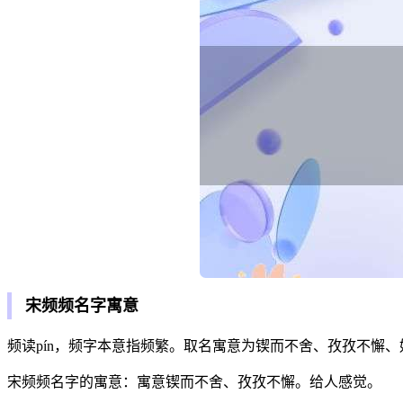
宋频频名字寓意
频读pín，频字本意指频繁。取名寓意为锲而不舍、孜孜不懈
宋频频名字的寓意：寓意锲而不舍、孜孜不懈。给人感觉。