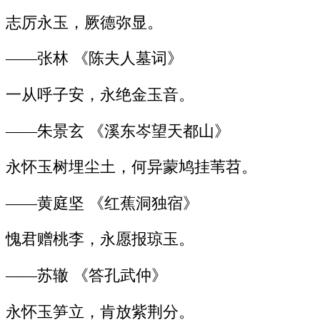
志厉永玉，厥德弥显。
——张林 《陈夫人墓词》
一从呼子安，永绝金玉音。
——朱景玄 《溪东岑望天都山》
永怀玉树埋尘土，何异蒙鸠挂苇苕。
——黄庭坚 《红蕉洞独宿》
愧君赠桃李，永愿报琼玉。
——苏辙 《答孔武仲》
永怀玉笋立，肯放紫荆分。