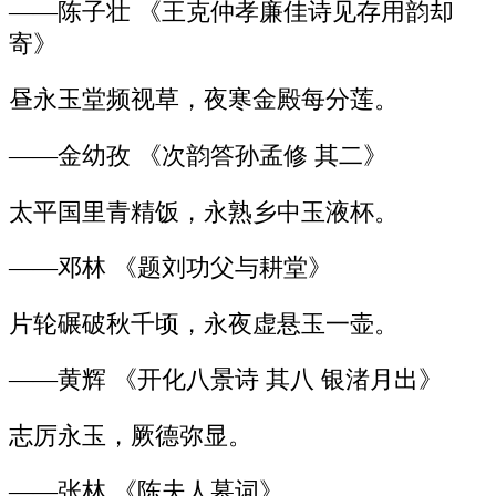
——陈子壮 《王克仲孝廉佳诗见存用韵却
寄》
昼永玉堂频视草，夜寒金殿每分莲。
——金幼孜 《次韵答孙孟修 其二》
太平国里青精饭，永熟乡中玉液杯。
——邓林 《题刘功父与耕堂》
片轮碾破秋千顷，永夜虚悬玉一壶。
——黄辉 《开化八景诗 其八 银渚月出》
志厉永玉，厥德弥显。
——张林 《陈夫人墓词》