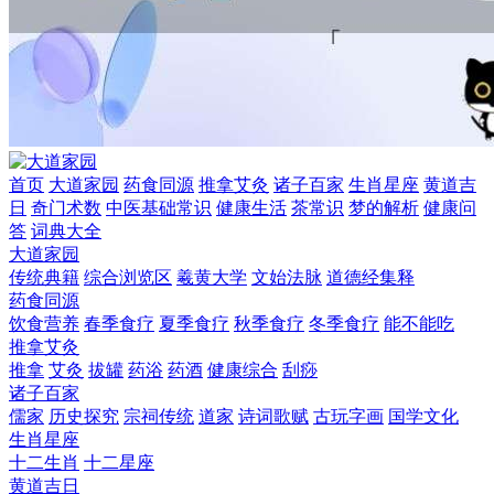
首页
大道家园
药食同源
推拿艾灸
诸子百家
生肖星座
黄道吉
日
奇门术数
中医基础常识
健康生活
茶常识
梦的解析
健康问
答
词典大全
大道家园
传统典籍
综合浏览区
羲黄大学
文始法脉
道德经集释
药食同源
饮食营养
春季食疗
夏季食疗
秋季食疗
冬季食疗
能不能吃
推拿艾灸
推拿
艾灸
拔罐
药浴
药酒
健康综合
刮痧
诸子百家
儒家
历史探究
宗祠传统
道家
诗词歌赋
古玩字画
国学文化
生肖星座
十二生肖
十二星座
黄道吉日