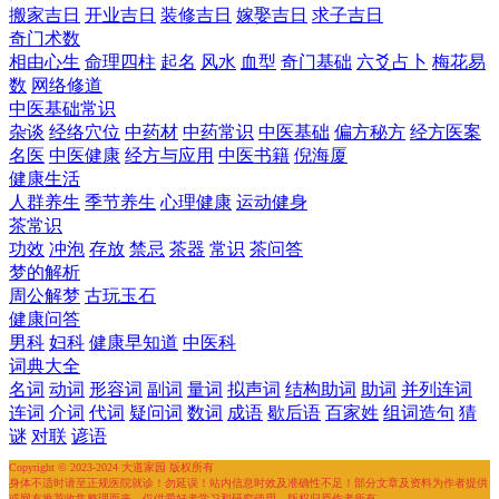
搬家吉日
开业吉日
装修吉日
嫁娶吉日
求子吉日
奇门术数
相由心生
命理四柱
起名
风水
血型
奇门基础
六爻占卜
梅花易
数
网络修道
中医基础常识
杂谈
经络穴位
中药材
中药常识
中医基础
偏方秘方
经方医案
名医
中医健康
经方与应用
中医书籍
倪海厦
健康生活
人群养生
季节养生
心理健康
运动健身
茶常识
功效
冲泡
存放
禁忌
茶器
常识
茶问答
梦的解析
周公解梦
古玩玉石
健康问答
男科
妇科
健康早知道
中医科
词典大全
名词
动词
形容词
副词
量词
拟声词
结构助词
助词
并列连词
连词
介词
代词
疑问词
数词
成语
歇后语
百家姓
组词造句
猜
谜
对联
谚语
Copyright © 2023-2024 大道家园 版权所有
身体不适时请至正规医院就诊！勿延误！站内信息时效及准确性不足！部分文章及资料为作者提供
或网友推荐收集整理而来，仅供爱好者学习和研究使用，版权归原作者所有。