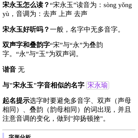
宋永玉怎么读？
“宋永玉”读音为：sòng yǒng
yù，音调为：去声 上声 去声
宋永玉好听吗？
一般，名字中无多音字。
双声字和叠韵字
“宋”与“永”为叠韵
字。“永”与“玉”为双声词。
谐音
无
与"宋永玉"字音相似的名字
宋永瑜
起名提示
选字时要避免多音字、双声（声母
相同）、叠韵（韵母相同）的词出现，并且
注意音调的变化，做到"抑扬顿挫"。
字形分析