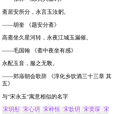
斋居安所分，永言玉汝躬。
——胡奎 《题安分斋》
高斋坐久星河转，永夜江城玉漏催。
——毛国翰 《斋中夜坐有感》
永配玉音，服之无斁。
——郊庙朝会歌辞 《淳化乡饮酒三十三章 其
五》
与"宋永玉"寓意相似的名字
宋玥彤
宋心玥
宋梓恒
宋歆玥
宋奕琛
宋