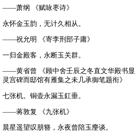
——萧纲 《赋咏枣诗》
永怀金玉韵，无计久相从。
——祝允明 《寄李刑部子庸》
一归金殿客，永断玉关群。
——黄省曾 《顾中舍壬辰之冬直文华殿书显
灵宫碑而邸馆有雁集之未几承御笔题衔》
七张机。铜壶永漏玉釭垂。
——蒋敦复 《九张机》
晨星遥望叹朋簪，永夜曾陪玉麈谈。