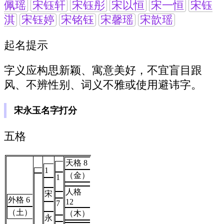
佩瑶
宋钰轩
宋钰彤
宋以恒
宋一恒
宋钰
淇
宋钰婷
宋铭钰
宋馨瑶
宋歆瑶
起名提示
字义应构思新颖、寓意美好，不宜盲目跟
风、不辨性别、词义不雅或使用避讳字。
宋永玉名字打分
五格
天格 8
1
（金）
1
人格
宋
外格 6
12
7
（土）
（木）
永