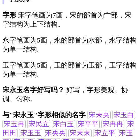
字形
宋字笔画为7画，宋的部首为宀部，宋
字结构为上下结构。
永字笔画为5画，永的部首为水部，永字结构
为单一结构。
玉字笔画为5画，玉的部首为玉部，玉字结构
为单一结构。
宋永玉名字好写吗？
好写，字形美观、协
调、匀称。
与"宋永玉"字形相似的名字
宋未央
宋玉白
宋玉冉
宋民立
宋白玉
宋平平
宋冉冉
宋
田田
宋玉玉
宋央央
宋末末
宋立平
宋玉