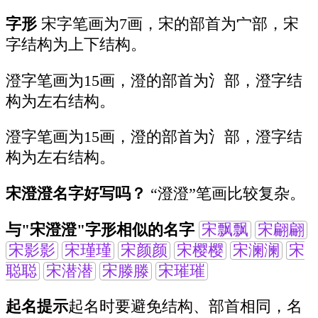
字形
宋字笔画为7画，宋的部首为宀部，宋
字结构为上下结构。
澄字笔画为15画，澄的部首为氵部，澄字结
构为左右结构。
澄字笔画为15画，澄的部首为氵部，澄字结
构为左右结构。
宋澄澄名字好写吗？
“澄澄”笔画比较复杂。
与"宋澄澄"字形相似的名字
宋飘飘
宋翩翩
宋影影
宋瑾瑾
宋颜颜
宋樱樱
宋澜澜
宋
聪聪
宋潜潜
宋滕滕
宋璀璀
起名提示
起名时要避免结构、部首相同，名