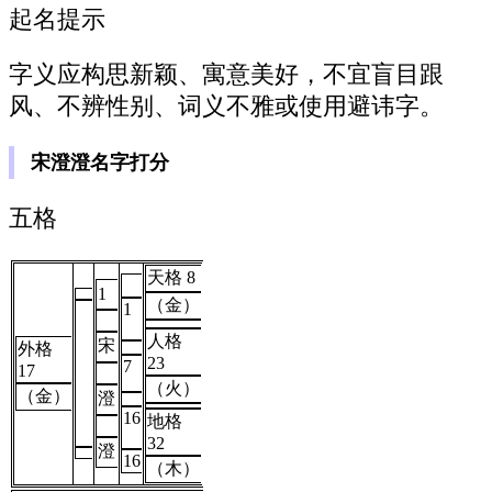
起名提示
字义应构思新颖、寓意美好，不宜盲目跟
风、不辨性别、词义不雅或使用避讳字。
宋澄澄名字打分
五格
天格 8
1
（金）
1
人格
宋
外格
23
7
17
（火）
（金）
澄
16
地格
32
澄
16
（木）