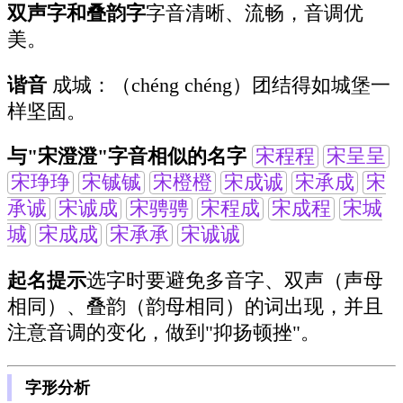
双声字和叠韵字
字音清晰、流畅，音调优
美。
谐音
成城：（chéng chéng）团结得如城堡一
样坚固。
与"宋澄澄"字音相似的名字
宋程程
宋呈呈
宋琤琤
宋铖铖
宋橙橙
宋成诚
宋承成
宋
承诚
宋诚成
宋骋骋
宋程成
宋成程
宋城
城
宋成成
宋承承
宋诚诚
起名提示
选字时要避免多音字、双声（声母
相同）、叠韵（韵母相同）的词出现，并且
注意音调的变化，做到"抑扬顿挫"。
字形分析