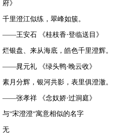
府》
千里澄江似练，翠峰如簇。
——王安石 《桂枝香·登临送目》
烂银盘、来从海底，皓色千里澄辉。
——晁元礼 《绿头鸭·晚云收》
素月分辉，银河共影，表里俱澄澈。
——张孝祥 《念奴娇·过洞庭》
与"宋澄澄"寓意相似的名字
无