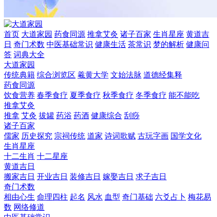
首页
大道家园
药食同源
推拿艾灸
诸子百家
生肖星座
黄道吉
日
奇门术数
中医基础常识
健康生活
茶常识
梦的解析
健康问
答
词典大全
大道家园
传统典籍
综合浏览区
羲黄大学
文始法脉
道德经集释
药食同源
饮食营养
春季食疗
夏季食疗
秋季食疗
冬季食疗
能不能吃
推拿艾灸
推拿
艾灸
拔罐
药浴
药酒
健康综合
刮痧
诸子百家
儒家
历史探究
宗祠传统
道家
诗词歌赋
古玩字画
国学文化
生肖星座
十二生肖
十二星座
黄道吉日
搬家吉日
开业吉日
装修吉日
嫁娶吉日
求子吉日
奇门术数
相由心生
命理四柱
起名
风水
血型
奇门基础
六爻占卜
梅花易
数
网络修道