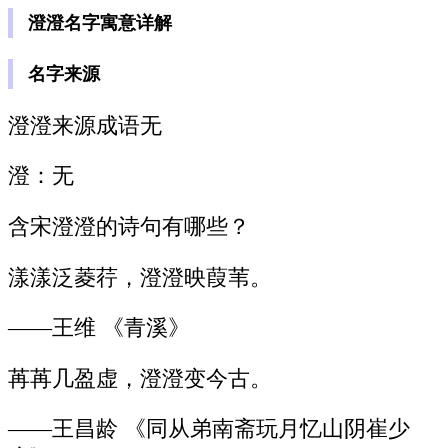
澄澄名字寓意详解
名字来源
澄澄来源成语无
澄：无
含宋澄澄的诗句有哪些？
漾漾泛菱荇，澄澄映葭苇。
——王维 《青溪》
苒苒几盈虚，澄澄变今古。
——王昌龄 《同从弟南斋玩月忆山阴崔少