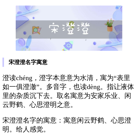
宋澄澄名字寓意
澄读chéng，澄字本意意为水清，寓为“表里
如一俱澄澈”。多音字，也读dèng。指让液体
里的杂质沉下去。取名寓意为安家乐业、闲
云野鹤、心思澄明之意。
宋澄澄名字的寓意：寓意闲云野鹤、心思澄
明。给人感觉。