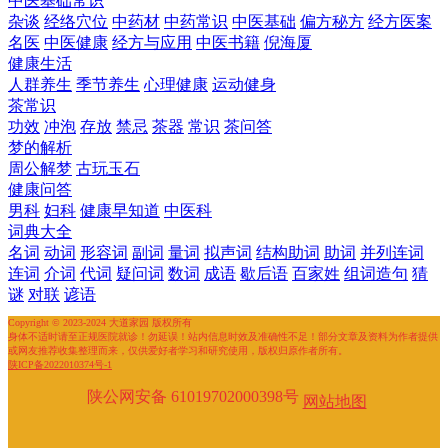
中医基础常识
杂谈
经络穴位
中药材
中药常识
中医基础
偏方秘方
经方医案
名医
中医健康
经方与应用
中医书籍
倪海厦
健康生活
人群养生
季节养生
心理健康
运动健身
茶常识
功效
冲泡
存放
禁忌
茶器
常识
茶问答
梦的解析
周公解梦
古玩玉石
健康问答
男科
妇科
健康早知道
中医科
词典大全
名词
动词
形容词
副词
量词
拟声词
结构助词
助词
并列连词
连词
介词
代词
疑问词
数词
成语
歇后语
百家姓
组词造句
猜
谜
对联
谚语
Copyright © 2023-2024 大道家园 版权所有
身体不适时请至正规医院就诊！勿延误！站内信息时效及准确性不足！部分文章及资料为作者提供
或网友推荐收集整理而来，仅供爱好者学习和研究使用，版权归原作者所有。
陕ICP备2022010374号-1
陕公网安备 61019702000398号
网站地图