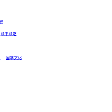
释
能不能吃
画
国学文化