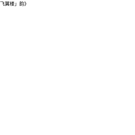
窗飞翼楼」韵》