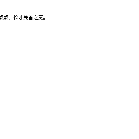
翩翩、德才兼备之意。