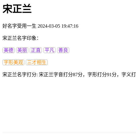
宋正兰
好名字受用一生
2024-03-05 19:47:16
宋正兰名字印象：
美德
美丽
正直
平凡
善良
字形美观
三才相生
宋正兰名字打分:
宋正兰字音打分87分，字形打分91分，字义打