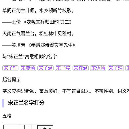
草阁正纫兰叶佩，水乡频听竹枝歌。
——王份 《次戴文祥归田韵 其二》
天南正气著兰台，松桂林中见雅材。
——黄培芳 《奉赠郑侍御贯亭先生》
与"宋正兰"寓意相似的名字
宋子轩
宋奕涵
宋子涵
宋子宸
宋梓涵
宋语涵
宋子瑜
起名提示
字义应构思新颖、寓意美好，不宜盲目跟风、不辨性别、词义
宋正兰名字打分
五格