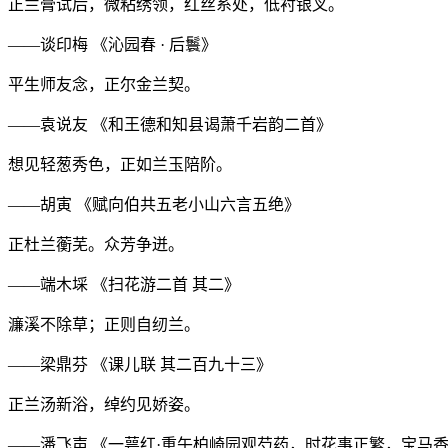
正兰膏试后，微粘绣领，红丝系处，低衬银叉。
——谈印梅 《沁园春 · 后鬟》
平生师友念，正尔金兰契。
——袁说友 《和王德和知县谒萧千岩韵二首》
想见轻葱秀色，正如兰玉陪阶。
——胡寅 《赋向伯共五老小山六言五绝》
正杜兰蘅芜。众芳争迸。
——端木埰 《扫花游二首 其二》
濂溪不除草；正则自纫兰。
——梁鼎芬 《课儿联 其二百九十三》
正兰汤新浴，绰约见娇姿。
——潘飞声 《一萼红·重午柏崎园观芍药，时花事正繁，宝马