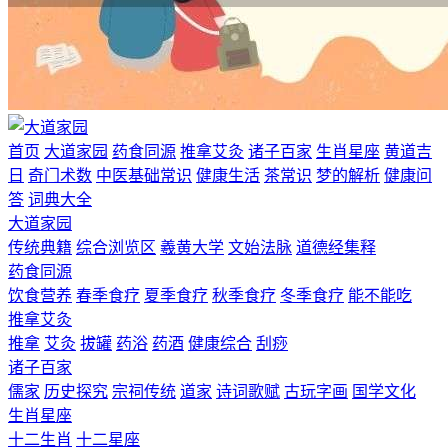
首页
大道家园
药食同源
推拿艾灸
诸子百家
生肖星座
黄道吉
日
奇门术数
中医基础常识
健康生活
茶常识
梦的解析
健康问
答
词典大全
大道家园
传统典籍
综合浏览区
羲黄大学
文始法脉
道德经集释
药食同源
饮食营养
春季食疗
夏季食疗
秋季食疗
冬季食疗
能不能吃
推拿艾灸
推拿
艾灸
拔罐
药浴
药酒
健康综合
刮痧
诸子百家
儒家
历史探究
宗祠传统
道家
诗词歌赋
古玩字画
国学文化
生肖星座
十二生肖
十二星座