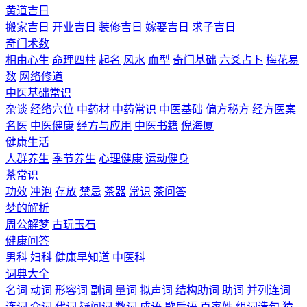
黄道吉日
搬家吉日
开业吉日
装修吉日
嫁娶吉日
求子吉日
奇门术数
相由心生
命理四柱
起名
风水
血型
奇门基础
六爻占卜
梅花易
数
网络修道
中医基础常识
杂谈
经络穴位
中药材
中药常识
中医基础
偏方秘方
经方医案
名医
中医健康
经方与应用
中医书籍
倪海厦
健康生活
人群养生
季节养生
心理健康
运动健身
茶常识
功效
冲泡
存放
禁忌
茶器
常识
茶问答
梦的解析
周公解梦
古玩玉石
健康问答
男科
妇科
健康早知道
中医科
词典大全
名词
动词
形容词
副词
量词
拟声词
结构助词
助词
并列连词
连词
介词
代词
疑问词
数词
成语
歇后语
百家姓
组词造句
猜