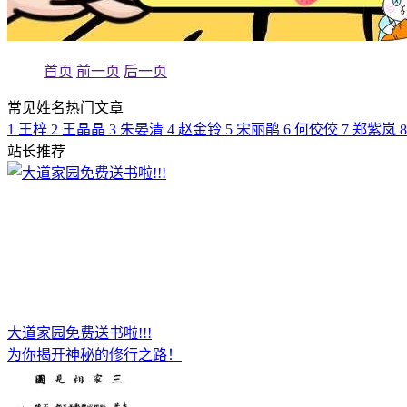
首页
前一页
后一页
常见姓名热门文章
1
王梓
2
王晶晶
3
朱晏清
4
赵金铃
5
宋丽鹃
6
何佼佼
7
郑紫岚
8
站长推荐
大道家园免费送书啦!!!
为你揭开神秘的修行之路！