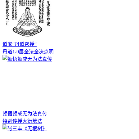
道家“丹道密授”
丹道1-9层全法全决点明
顿悟顿成无为法真传
特别传授大衍筮法