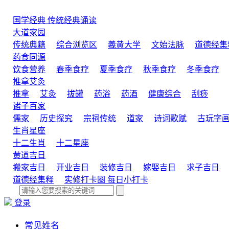
国学经典
传统经典诵读
大道家园
传统典籍
综合浏览区
羲黄大学
文始法脉
道德经集
药食同源
饮食营养
春季食疗
夏季食疗
秋季食疗
冬季食疗
推拿艾灸
推拿
艾灸
拔罐
药浴
药酒
健康综合
刮痧
诸子百家
儒家
历史探究
宗祠传统
道家
诗词歌赋
古玩字
生肖星座
十二生肖
十二星座
黄道吉日
搬家吉日
开业吉日
装修吉日
嫁娶吉日
求子吉日
道德经集释
实修打卡圈
每日小打卡
登录
常见姓名