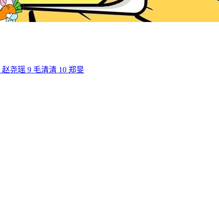
赵尧瑶
9
毛清清
10
郑旻