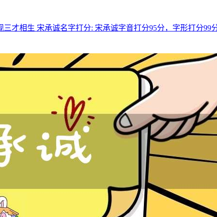
才相生 宋承诚名字打分: 宋承诚字音打分95分，字形打分99分