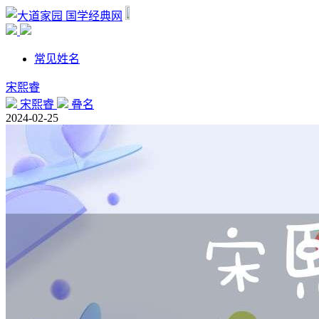
国学经典网
常见姓名
宋熙睿
宋熙睿
叠名
2024-02-25