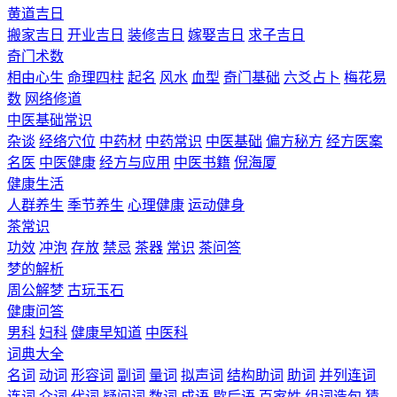
黄道吉日
搬家吉日
开业吉日
装修吉日
嫁娶吉日
求子吉日
奇门术数
相由心生
命理四柱
起名
风水
血型
奇门基础
六爻占卜
梅花易
数
网络修道
中医基础常识
杂谈
经络穴位
中药材
中药常识
中医基础
偏方秘方
经方医案
名医
中医健康
经方与应用
中医书籍
倪海厦
健康生活
人群养生
季节养生
心理健康
运动健身
茶常识
功效
冲泡
存放
禁忌
茶器
常识
茶问答
梦的解析
周公解梦
古玩玉石
健康问答
男科
妇科
健康早知道
中医科
词典大全
名词
动词
形容词
副词
量词
拟声词
结构助词
助词
并列连词
连词
介词
代词
疑问词
数词
成语
歇后语
百家姓
组词造句
猜