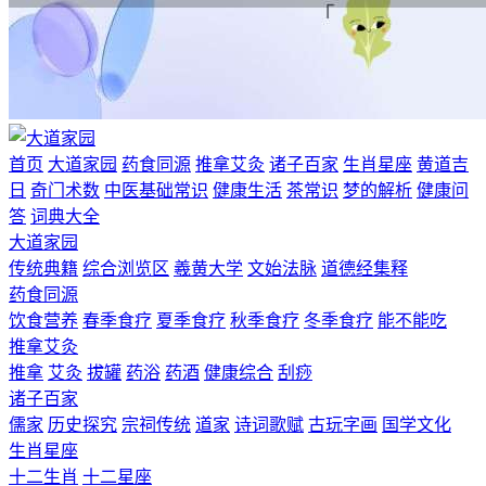
首页
大道家园
药食同源
推拿艾灸
诸子百家
生肖星座
黄道吉
日
奇门术数
中医基础常识
健康生活
茶常识
梦的解析
健康问
答
词典大全
大道家园
传统典籍
综合浏览区
羲黄大学
文始法脉
道德经集释
药食同源
饮食营养
春季食疗
夏季食疗
秋季食疗
冬季食疗
能不能吃
推拿艾灸
推拿
艾灸
拔罐
药浴
药酒
健康综合
刮痧
诸子百家
儒家
历史探究
宗祠传统
道家
诗词歌赋
古玩字画
国学文化
生肖星座
十二生肖
十二星座