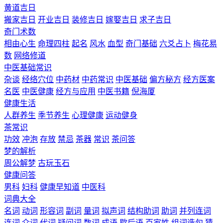
黄道吉日
搬家吉日
开业吉日
装修吉日
嫁娶吉日
求子吉日
奇门术数
相由心生
命理四柱
起名
风水
血型
奇门基础
六爻占卜
梅花易
数
网络修道
中医基础常识
杂谈
经络穴位
中药材
中药常识
中医基础
偏方秘方
经方医案
名医
中医健康
经方与应用
中医书籍
倪海厦
健康生活
人群养生
季节养生
心理健康
运动健身
茶常识
功效
冲泡
存放
禁忌
茶器
常识
茶问答
梦的解析
周公解梦
古玩玉石
健康问答
男科
妇科
健康早知道
中医科
词典大全
名词
动词
形容词
副词
量词
拟声词
结构助词
助词
并列连词
连词
介词
代词
疑问词
数词
成语
歇后语
百家姓
组词造句
猜