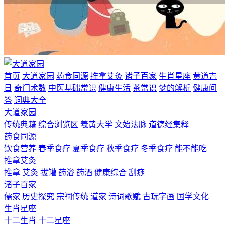
首页
大道家园
药食同源
推拿艾灸
诸子百家
生肖星座
黄道吉
日
奇门术数
中医基础常识
健康生活
茶常识
梦的解析
健康问
答
词典大全
大道家园
传统典籍
综合浏览区
羲黄大学
文始法脉
道德经集释
药食同源
饮食营养
春季食疗
夏季食疗
秋季食疗
冬季食疗
能不能吃
推拿艾灸
推拿
艾灸
拔罐
药浴
药酒
健康综合
刮痧
诸子百家
儒家
历史探究
宗祠传统
道家
诗词歌赋
古玩字画
国学文化
生肖星座
十二生肖
十二星座