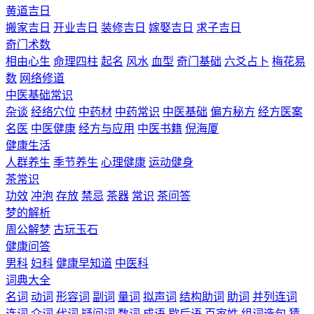
黄道吉日
搬家吉日
开业吉日
装修吉日
嫁娶吉日
求子吉日
奇门术数
相由心生
命理四柱
起名
风水
血型
奇门基础
六爻占卜
梅花易
数
网络修道
中医基础常识
杂谈
经络穴位
中药材
中药常识
中医基础
偏方秘方
经方医案
名医
中医健康
经方与应用
中医书籍
倪海厦
健康生活
人群养生
季节养生
心理健康
运动健身
茶常识
功效
冲泡
存放
禁忌
茶器
常识
茶问答
梦的解析
周公解梦
古玩玉石
健康问答
男科
妇科
健康早知道
中医科
词典大全
名词
动词
形容词
副词
量词
拟声词
结构助词
助词
并列连词
连词
介词
代词
疑问词
数词
成语
歇后语
百家姓
组词造句
猜