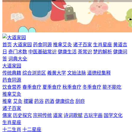
首页
大道家园
药食同源
推拿艾灸
诸子百家
生肖星座
黄道吉
日
奇门术数
中医基础常识
健康生活
茶常识
梦的解析
健康问
答
词典大全
大道家园
传统典籍
综合浏览区
羲黄大学
文始法脉
道德经集释
药食同源
饮食营养
春季食疗
夏季食疗
秋季食疗
冬季食疗
能不能吃
推拿艾灸
推拿
艾灸
拔罐
药浴
药酒
健康综合
刮痧
诸子百家
儒家
历史探究
宗祠传统
道家
诗词歌赋
古玩字画
国学文化
生肖星座
十二生肖
十二星座