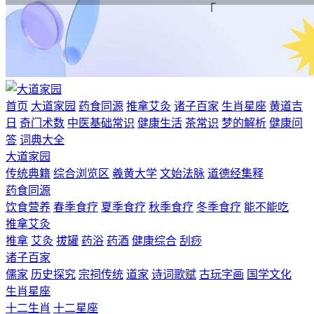
首页
大道家园
药食同源
推拿艾灸
诸子百家
生肖星座
黄道吉
日
奇门术数
中医基础常识
健康生活
茶常识
梦的解析
健康问
答
词典大全
大道家园
传统典籍
综合浏览区
羲黄大学
文始法脉
道德经集释
药食同源
饮食营养
春季食疗
夏季食疗
秋季食疗
冬季食疗
能不能吃
推拿艾灸
推拿
艾灸
拔罐
药浴
药酒
健康综合
刮痧
诸子百家
儒家
历史探究
宗祠传统
道家
诗词歌赋
古玩字画
国学文化
生肖星座
十二生肖
十二星座