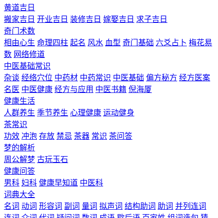
黄道吉日
搬家吉日
开业吉日
装修吉日
嫁娶吉日
求子吉日
奇门术数
相由心生
命理四柱
起名
风水
血型
奇门基础
六爻占卜
梅花易
数
网络修道
中医基础常识
杂谈
经络穴位
中药材
中药常识
中医基础
偏方秘方
经方医案
名医
中医健康
经方与应用
中医书籍
倪海厦
健康生活
人群养生
季节养生
心理健康
运动健身
茶常识
功效
冲泡
存放
禁忌
茶器
常识
茶问答
梦的解析
周公解梦
古玩玉石
健康问答
男科
妇科
健康早知道
中医科
词典大全
名词
动词
形容词
副词
量词
拟声词
结构助词
助词
并列连词
连词
介词
代词
疑问词
数词
成语
歇后语
百家姓
组词造句
猜