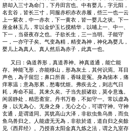
脐却入三寸為命门，下丹田宫也。中有婴儿，字元阳，
名玄谷，皆长三寸，同服赤积赤衣赤履，些三一也一云
上一紫衣，中一赤衣，下一黄衣，皆一婴儿之状。下一
座金林玉几，常以金炉玉匕搅精华，以哺上一、中一、
下一，当昼夜存之也。子欲长生，三一当明。子能守
一，一亦守子矣。气变為精，精变為神，神化為婴儿，
婴儿上為真人。真人然后為赤子，此真一也。
又曰：偽道养形，真道养神。神真道通，能亡能
存。神能飞形，亦能移山，形為灰土，其何识焉。耳目
声色，為子留愆；鼻口所喜，香味是冤。身為恼本，痛
痒寒温；意為形累，愁毒忧烦。弗疾去之，则志气日
耗，寿命不延。其来久矣。子当先损诸欲，莫令意逸。
闲居静处，精思斋室。丹书万卷，不如守一。常以虚為
身，以无為心。无身之身，无心之心，可谓守神。守神
玄通，是谓道同。其犹高山大泽，非欲虫鱼乌兽，而虫
鱼乌兽归之。人能虚无无為，非欲於道，道自归之矣餘
见《西昇经》。乃授喜太阳金真九炼之法，谓之九室存