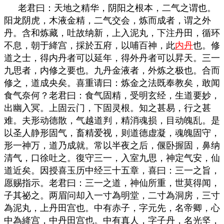
老君曰：天地之精华，阴阳之根本，二气之谓也。
阳龙阴虎，木液金精，二气交会，炼而成者，谓之外
丹。含和炼藏，吐故纳新，上入泥丸，下注丹田，循环
不息，朝于絳宫，採於五府，以哺百神，此
内丹
也。修
道之士，得内丹者可以延年，得外丹者可以昇天。三一
九思者，内修之要也。九丹金液者，外炼之极也。合而
修之，道成央矣。喜重请曰：炼金之法既奉教矣，敢闻
食气奈何？老君曰：食气固精，受明玄经，生道要妙，
出幽入冥。上固云门，下固灵根。知之甚易，行之甚
难。夫形动德散，气越道判，精消魂损，目动魄乱。是
以圣人静形固气，畜精爱视，则道德虚凝，魂魄固守，
形一神万，道乃成就。常以半夜之后，偃卧握固，鼻纳
清气，口徐吐之。復守三一，入室九思，神定气安，仙
道近矣。因授喜玉历中经三十五章，喜曰：三一之旨，
愿赐指示。老君曰：三一之道，神仙所重，世莫得闻，
子其祕之。两眉问却入一寸為明堂，二寸為洞房，三寸
為泥丸，上丹田宫也。中有赤子，字元先，名帝卿，心
中為絳宫，中丹田宫也。中有真人，字子丹，名光坚，