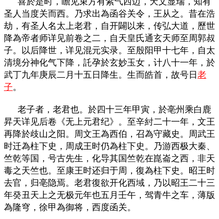
喜於是时，瞻见束方有紫气西迈，天文显瑞，知有
圣人当度关而西。乃求出為函谷关令，王从之。昔在浩
劫，有圣人名太上老君，自开闢以来，传弘大道，歷世
降為帝者师详见前卷之二，自天皇氏通玄天师至周郭叔
子。以后降世，详见混元实录。至殷阳甲十七年，自太
清境分神化气下降，託孕於玄妙玉女，计八十一年，於
武丁九年庚辰二月十五日降生。生而皓首，故号日
老
子
。
老子者，老君也。於四十三年甲寅，於亳州乘白鹿
昇天详见后卷《无上元君纪》。至辛紂二十一年，文王
再降於歧山之阳。周文王為西伯，召為守藏史。周武王
时迁為柱下史，周成王时仍為柱下史。乃游西极大秦、
竺乾等国，号古先生，化导其国竺乾在崑崙之西，非天
毒之天竺也。至康王时还归于周，復為柱下史。昭王时
去官，归亳隐焉。老君復欲开化西域，乃以昭王二十三
年癸丑天上之无极元年也五月壬午，驾青牛之车，薄版
為隆穹，徐甲為御将，西度函关。