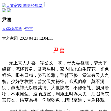
国学经典网
尹喜
人体修炼学
>
中古
大道家园 2023-04-21 12:04:11
尹喜
无上真人尹喜，字公文。初，母氏尝昼寝，梦天下
絳霄，流绕其身。及喜生时，家内陆地自生莲花，光色
鲜盛。眼有日精，姿形长雅，垂臂下膝，堂堂有天人之
貌。少好学坟索，善於天文祕纬。仰观俯察，莫不洞
彻，虽鬼神无以匿其情。大度恢杰，不修俗礼。损身济
物，不求闻达。逸响遐宣，周康王时為大夫，后召為东
宫宾友。结草為楼，仰观乾象，精思至道，号為楼观。