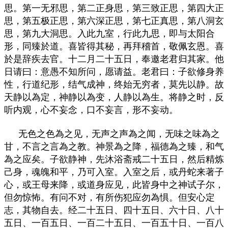
思。第一无邪思，第二正身思，第三致正思，第四大正
思，第五极正思，第六深正思，第七正真思，第八洞玄
思，第九大洞思。入此九室，行此九思，即与太阳合
形，同臻於道。喜皆得其秘，再拜稽首，敬佩玄恩。喜
於是辞疾去官。十二月二十五日，奉邀老君归其家。他
日请曰：意愚不知所问，愿请益。老君曰：子欲修身养
性，行道纪形，结气成神，终始无穷者，莫先以静。故
天静以為定，神静以為变，人静以為生。将静之时，反
听内观，心不妄念，口不妄言，形不妄动。
无色之色為之见，无声之声為之闻，无味之味為之
甘，不言之言為之教。神景為之降，福德為之臻，和气
為之应矣。子欲静神，先沐浴斋戒二十五日，然后精炼
己身，魂魄和平，乃可入室。入室之后，或丹蛇来著子
心，或王母来降，或道身应见，此皆身中之神试子尔，
但勿惊怖。有问不对，有所伤犯应勿為惧。但安心定
志，其物自去。经二十五日、四十五日、六十日、八十
五日、一百五日、一百二十五日、一百五十日、一百八