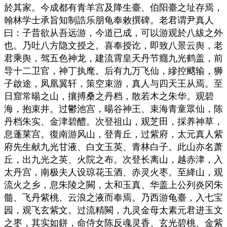
於其家。今成都有青羊宫及降生臺、伯阳臺之址存焉，
翰林学士承旨知制誥乐朋龟奉敕撰碑。老君谓尹真人
曰：子昔欲从吾远游，今道已成，可以游观於八紱之外
也。乃吐八方隐文授之。喜奉授讫，即致八景云舆，老
君乘舆，驾五色神龙，建流霄皇天丹节癮九光鹤盖，前
导十二卫官，神丁执麾。后有九万飞仙，縿控颼输，狮
子啟途，凤凰翼轩，策空束游，真人与四天王从焉。至
日窟常暘之山，攘搏桑之丹档，散若木之朱华。观碧
海，抱束井。过鬱池宫，暘谷神王、束海青童眾仙，陈
丹档朱实、金津碧醴。次登祖山，观芝田，採养神草，
息蓬莱宫。復南游风山，登青丘，过紫府，太元真人紫
府先生献九光甘液、白文玉英、青林白子。此山亦名萧
丘，出九光之英、火院之布。次登长离山，越赤津，入
太丹宫，南极夫人设琼花玉酒、赤灵火枣。至絳山，观
流火之乡，息朱陵之闕，太和玉真、华盖上公列炎冈朱
髓、飞丹紫桃、云浪之液而奉焉。乃西游龟臺，入七宝
园，观飞玄紫文。过流精闕，九灵金母太素元君进玉文
之枣，其实如鉼，命侍女陈反魂灵香、玄光碧桃、金紫