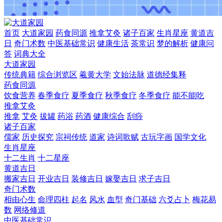
首页
大道家园
药食同源
推拿艾灸
诸子百家
生肖星座
黄道吉
日
奇门术数
中医基础常识
健康生活
茶常识
梦的解析
健康问
答
词典大全
大道家园
传统典籍
综合浏览区
羲黄大学
文始法脉
道德经集释
药食同源
饮食营养
春季食疗
夏季食疗
秋季食疗
冬季食疗
能不能吃
推拿艾灸
推拿
艾灸
拔罐
药浴
药酒
健康综合
刮痧
诸子百家
儒家
历史探究
宗祠传统
道家
诗词歌赋
古玩字画
国学文化
生肖星座
十二生肖
十二星座
黄道吉日
搬家吉日
开业吉日
装修吉日
嫁娶吉日
求子吉日
奇门术数
相由心生
命理四柱
起名
风水
血型
奇门基础
六爻占卜
梅花易
数
网络修道
中医基础常识