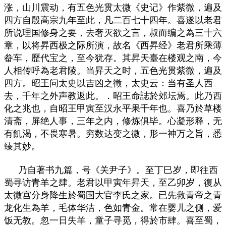
涨，山川震动，有五色光贯太微《史记》作紫微，遍及
四方自殷高宗九年至此，凡二百七十四年。喜遂以老君
所说理国修身之要，去奢灭欲之言，叔而编之為三十六
章，以将昇西极之际所演，故名《西昇经》老君所乘薄
畚车，歷代宝之，至今犹存。其昇天臺在楼观之南，今
人相传呼為老君陵。当昇天之时，五色光贯紫微，遍及
四方。昭王问太史以吉凶之徵，太史云：当有圣人西
去，千年之外声教返此。．昭王命誌於郊坛焉。此乃西
化之兆也，自昭王甲寅至汉永平果千年也。喜乃於草楼
清斋，屏绝人事，三年之内，修炼俱毕。心凝形释，无
有飢渴，不畏寒暑。穷数达变之微，形一神万之旨，悉
臻其妙。
乃自著书九篇，号《关尹子》。至丁巳岁，即往西
蜀寻访青羊之肆。老君以甲寅年昇天，至乙卯岁，復从
太微宫分身降生於蜀国大官李氏之家。已先救青帝之青
龙化生為羊，毛体华洁，色如青金。常在婴儿之侧，爱
饭无教。忽一日失羊，童子寻觅，得於市肆。喜至蜀，