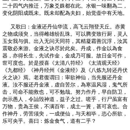
二十四气内推迁，万象爻銖都在此。水银一味翻為二，
变化阴阳成既未。既未却配為夫妇，始觉壶中有天地。
又歌曰：金液还丹仙华流，高飞云翔登天丘。赤黄
之物成须臾，当得雌雄纷乱珠。可以腾变致行厨，灵人
玉女我与俱。出入无问天同符，其精凝霜善沉浮，汝其
震敬必来游。金液之诀尽於此矣。丹成，作金以為食
器，亦得长生，先试作金，金成乃可服。故日金可作，
世可度也。於是授喜《太清八符经》《太清观天经》
《九都经》《神丹经州《金液经》及《八炼九转还丹伏
火之诀》焉。老君復谓曰：审欲神仙，当先服还丹金
液。汝不服还丹金液，虚自苦尔，為寒温风湿，鬼气所
击，司命不能救也，可不勉哉。努力作丹，早自防卫，
勿示愚人，令訕毁神道，益子之过。嗟乎，行尸虽富有
万物，贵為王侯，不满百年，成土一簣，甚可哀也。合
作神丹，劳苦须臾，一成便仙，与天相毕，恣心所欲，
乐可央乎。喜曰：炼金食气，道有二乎？