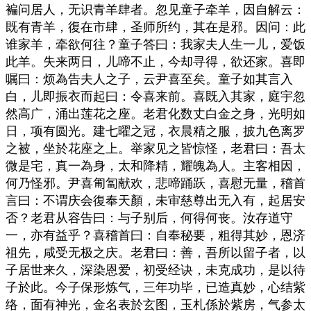
褊问居人，无识青羊肆者。忽见童子牵羊，因自解云：
既有青羊，復在市肆，圣师所约，其在是邪。因问：此
谁家羊，牵欲何往？童子答曰：我家夫人生一儿，爱饭
此羊。失来两日，儿啼不止，今却寻得，欲还家。喜即
嘱曰：烦為告夫人之子，云尹喜至矣。童子如其言入
白，儿即振衣而起曰：令喜来前。喜既入其家，庭宇忽
然高广，涌出莲花之座。老君化数丈白金之身，光明如
日，项有圆光。建七曜之冠，衣晨精之服，披九色离罗
之被，坐於花座之上。举家见之皆惊怪，老君曰：吾太
微是宅，真一為身，太和降精，耀魄為人。主客相因，
何乃怪邪。尹喜匍匐献欢，悲啼踊跃，喜慰无量，稽首
言曰：不谓庆会復奉天顏，未审慈尊出无入有，起居安
否？老君从容告曰：与子别后，何得何丧。汝存道守
一，亦有益乎？喜稽首曰：自奉秘要，粗得其妙，恩济
祖先，咸受无极之庆。老君曰：善，吾所以留子者，以
子居世来久，深染恩爱，初受经诀，未克成功，是以待
子於此。今子保形炼气，三年功毕，已造真妙，心结紫
络，面有神光，金名表於玄图，玉札係於紫房，气参太