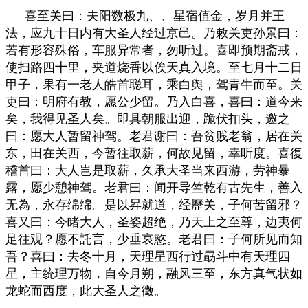
喜至关曰：夫阳数极九、、星宿值金，岁月并王
法，应九十日内有大圣人经过京邑。乃敕关吏孙景曰：
若有形容殊俗，车服异常者，勿听过。喜即预期斋戒，
使扫路四十里，夹道烧香以俟天真入境。至七月十二日
甲子，果有一老人皓首聪耳，乘白舆，驾青牛而至。关
吏曰：明府有教，愿公少留。乃入白喜，喜曰：道今来
矣，我得见圣人矣。即具朝服出迎，跪伏扣头，邀之
曰：愿大人暂留神驾。老君谢曰：吾贫贱老翁，居在关
东，田在关西，今暂往取薪，何故见留，幸听度。喜復
稽首曰：大人岂是取薪，久承大圣当来西游，劳神暴
露，愿少憩神驾。老君曰：闻开导竺乾有古先生，善入
无為，永存绵绵。是以昇就道，经歷关，子何苦留邪？
喜又曰：今睹大人，圣姿超绝，乃天上之至尊，边夷何
足往观？愿不託言，少垂哀愍。老君曰：子何所见而知
吾？喜曰：去冬十月，天理星西行过勗斗中有天理四
星，主统理万物，自今月朔，融风三至，东方真气状如
龙蛇而西度，此大圣人之徵。