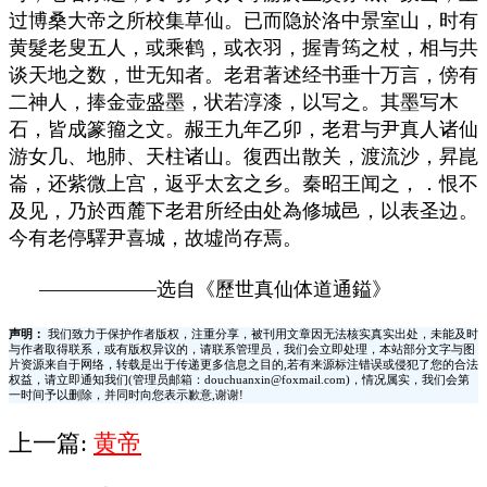
过博桑大帝之所校集草仙。已而隐於洛中景室山，时有
黄髮老叟五人，或乘鹤，或衣羽，握青筠之杖，相与共
谈天地之数，世无知者。老君著述经书垂十万言，傍有
二神人，捧金壶盛墨，状若淳漆，以写之。其墨写木
石，皆成篆籀之文。赧王九年乙卯，老君与尹真人诸仙
游女几、地肺、天柱诸山。復西出散关，渡流沙，昇崑
崙，还紫微上宫，返乎太玄之乡。秦昭王闻之，．恨不
及见，乃於西麓下老君所经由处為修城邑，以表圣边。
今有老停驛尹喜城，故墟尚存焉。
——————选自《歷世真仙体道通鎰》
声明：
我们致力于保护作者版权，注重分享，被刊用文章因无法核实真实出处，未能及时
与作者取得联系，或有版权异议的，请联系管理员，我们会立即处理，本站部分文字与图
片资源来自于网络，转载是出于传递更多信息之目的,若有来源标注错误或侵犯了您的合法
权益，请立即通知我们(管理员邮箱：douchuanxin@foxmail.com)，情况属实，我们会第
一时间予以删除，并同时向您表示歉意,谢谢!
上一篇:
黄帝