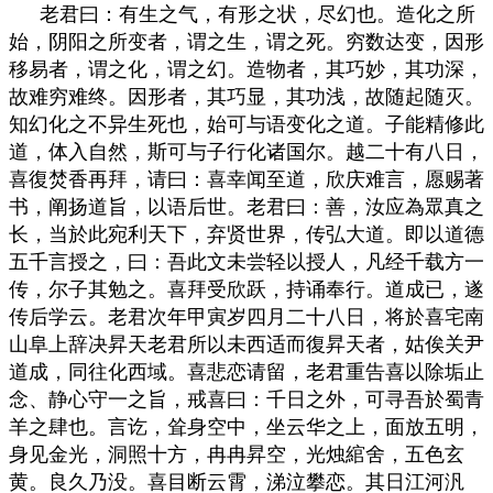
老君曰：有生之气，有形之状，尽幻也。造化之所
始，阴阳之所变者，谓之生，谓之死。穷数达变，因形
移易者，谓之化，谓之幻。造物者，其巧妙，其功深，
故难穷难终。因形者，其巧显，其功浅，故随起随灭。
知幻化之不异生死也，始可与语变化之道。子能精修此
道，体入自然，斯可与子行化诸国尔。越二十有八日，
喜復焚香再拜，请曰：喜幸闻至道，欣庆难言，愿赐著
书，阐扬道旨，以语后世。老君曰：善，汝应為眾真之
长，当於此宛利天下，弃贤世界，传弘大道。即以道德
五千言授之，曰：吾此文未尝轻以授人，凡经千载方一
传，尔子其勉之。喜拜受欣跃，持诵奉行。道成已，遂
传后学云。老君次年甲寅岁四月二十八日，将於喜宅南
山阜上辞决昇天老君所以未西适而復昇天者，姑俟关尹
道成，同往化西域。喜悲恋请留，老君重告喜以除垢止
念、静心守一之旨，戒喜曰：千日之外，可寻吾於蜀青
羊之肆也。言讫，耸身空中，坐云华之上，面放五明，
身见金光，洞照十方，冉冉昇空，光烛綰舍，五色玄
黄。良久乃没。喜目断云霄，涕泣攀恋。其日江河汎