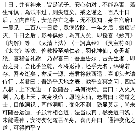
十日，并有神来，皆是试子。安心勿对，不能為害。若
生怖惧，為试不过，则失道矣。戒之谨之，百八十日
后，室内自明，安危存亡之事，无不预知，身中宫府1
一显见。二百八十日后，眾病皆除。一年之后，瘢痕皆
灭。千日之后，形神俱妙，為真人矣。即授喜《妙真》
《内解》等，《太清上法》《三訶真经》《灵宝符图》
《太玄》等法、俾教授至精仁者，羽化神仙，令毋断
绝。喜稽首礼谢。乃谓喜曰：吾重告尔，古先生者，即
吾之身，尝化乎竺乾。今将返神，还乎无名，绵绵若
存。吾今逝矣，亦反一源。老君将欲西适，喜叩头乞请
侍行，老君曰：吾游乎天地之表，戏乎玄冥之问，四维
八极，上下无边，子欲随吾，乌何得焉。喜曰：入火入
渊，入地上天，灰身没命，愿随大仙。老君曰：得道之
士，目能洞视，耳能洞听，变化不测，隐显莫定，尚未
可随吾远适。子虽骨相合道，法当成真，然受道日浅，
未能通神，安得变化随吾圣身。喜再拜曰：通神变化之
道，可得闻乎？