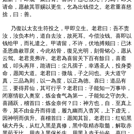
请命，愿赦其罪赐以更生，乞為出钱偿之。老君重喜慈
捨，曰：善。
乃復以太玄生符投之，甲即立生。老君曰：吾不责
汝，汝负本约，道自去汝，故死耳。今偿汝钱。喜即以
钱给甲，而礼遣之。甲请留，不许，伏地搏颊曰：已沐
圣恩曲赦罪戾，今此枯骨，復见光明，刻骨铭心，愿从
云驾。老君竟弗许。老君為喜留关下百有餘日，喜斋
戒，叩头再拜，跪请曰：尘凡孺子，幸遇圣人，投身委
命，愿闻大道。老君曰：微哉，子之问也。夫大道守
真，三品為则，以一為度，以正為德。喜曰：道品有
三，要得昇仙，其可行乎？老君曰：子能知一万事毕，
闭塞情欲入奥室，炼金食气為第一，子能知之守勿失。
喜踊跃，稽首曰：炼金奈何？曰：神方也，自．至真上
帝，莫不由金丹而得道，履九幽而入杳冥，上下虚无，
因神明而俱升。喜稽首曰：愿闻其旨。老君曰：红铅黑
锡大丹头，从红入黑是真修，黑中取精赤取髓，解取赤
黑药无比。用赤入黑保长生，用黑入赤天仙矣。喜曰：