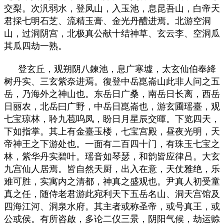
交梨。次汎弱水，登凤山，入玉池，息昆吾山，白帝天
君採七明石芝、流精玉膏、金光丹醴进焉。北游空洞
山，过洞阴宫，北极真公献十结神草、玄云李、空洞瓜
其瓜四劫一熟。
登玄丘，观朔阴八鍊池，息广寒墟，太玄仙伯奉絳
树丹实、三玄紫奈进焉。復登中岳崑崙山此非人问之五
岳，乃海外之神山也。东岳日广桑，南岳日长离，西岳
日丽农，北岳曰广野，中岳日崑崙也，游玄圃瑶臺，观
七宝琼林，聆九苞呜凤，盼日月星辰交暉。下览四天，
下如指掌。其上有金臺玉楼，七宝宫殿，昼夜光明，天
帝神王之下游处也。一面有二百四十门，有珠玉七宝之
林，紫华丹实碧叶。瑶音如琴瑟，和韵皆应律吕。大玄
九宫仙人居焉。皆自然天厨，出入在意，天仗雅绝，乐
难可胜，实寓内之清都，神真之盛观也。尹真人初受童
真之任，随侍老君游此宛利天下五岳名山、洞天宫馆及
四海江河、洞泉水府。其主者或称圣帝，或号真王，或
公或侯。有所咨啟，多论二仪三景，阴阳气候，劫运赊