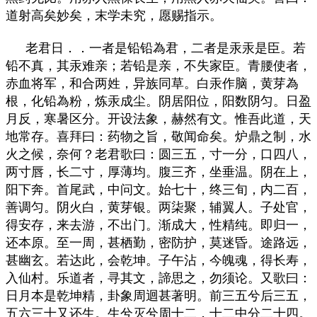
道射高矣妙矣，末学未究，愿赐指示。
老君日．．一者是铅铅為君，二者是汞汞是臣。若
铅不真，其汞难亲；若铅是亲，不失家臣。青腰使者，
赤血将军，和合两姓，异族同草。白汞作脑，黄芽為
根，化铅為粉，炼汞成尘。阴居阳位，阳数阴匀。日盈
月反，寒暑区分。开设法象，赫然有文。惟吾此道，天
地常存。喜拜曰：药物之旨，敬闻命矣。炉鼎之制，水
火之候，奈何？老君歌曰：圆三五，寸一分，口四八，
两寸唇，长二寸，厚薄均。腹三齐，坐垂温。阴在上，
阳下奔。首尾武，中问文。始七十，终三旬，内二百，
善调匀。阴火白，黄芽银。两柒聚，辅翼人。子处官，
得安存，来去游，不出门。渐成大，性精纯。即归一，
还本原。至一周，甚栖勤，密防护，莫迷昏。途路远，
甚幽玄。若达此，会乾坤。子午沾，今魄魂，得长寿，
入仙村。乐道者，寻其文，諦思之，勿须论。又歌曰：
日月本是乾坤精，卦象周迴甚著明。前三五兮后三五，
五六三十又还生。生兮灭兮周十二，十二中分二十四。