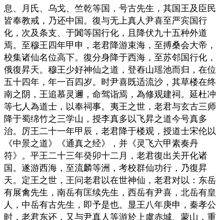
息、月氏、乌戈、竺乾等国，号古先生，其国王及臣民
皆奉教戒，乃还中国。復与无上真人尹喜至严宾国行
化，次及条支、于闐等国行化，且降伏九十五种外道
焉。至穆王四年甲申，老君降游束海，至搏桑会大帝，
校集诸仙名位高下。復分身降于西海，至苏邻国行化，
俄復昇天。穆王少好神仙之道，登舂山瑶池而归，在位
五十四年，年一百四岁。时尹喜既适流沙，其草楼在终
南之阴，王追慕灵邇，命驾诣焉，為修观建祠。延杜冲
等七人為道士，以奉祠事。夷王之世，老君与玄古三师
降于蜀绵竹之三学山，授李真多以飞昇之道今号真多
治。厉王二十一年甲辰，老君降于楼观，授道士宋伦以
《中景之道》《通真之经》，并《灵飞六甲素奏丹
符》。平王二十三年癸卯十二月，老君復出关开化诸
国。遂游西海，至流麟等洲，考校群仙功行，乃復昇
天。定王之世，王问老君以在世神仙，老君对以：东岳
有展禽先生，南岳有匡续先生，西岳有尹喜，北岳有皇
人，中岳有古先生，即予是也。显王八年庚申，秦孝公
时，老君东还，又与尹真人等游於上虞赤城、蒙山，重