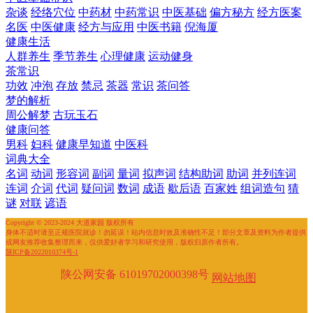
杂谈
经络穴位
中药材
中药常识
中医基础
偏方秘方
经方医案
名医
中医健康
经方与应用
中医书籍
倪海厦
健康生活
人群养生
季节养生
心理健康
运动健身
茶常识
功效
冲泡
存放
禁忌
茶器
常识
茶问答
梦的解析
周公解梦
古玩玉石
健康问答
男科
妇科
健康早知道
中医科
词典大全
名词
动词
形容词
副词
量词
拟声词
结构助词
助词
并列连词
连词
介词
代词
疑问词
数词
成语
歇后语
百家姓
组词造句
猜
谜
对联
谚语
Copyright © 2023-2024 大道家园 版权所有
身体不适时请至正规医院就诊！勿延误！站内信息时效及准确性不足！部分文章及资料为作者提供
或网友推荐收集整理而来，仅供爱好者学习和研究使用，版权归原作者所有。
陕ICP备2022010374号-1
陕公网安备 61019702000398号
网站地图