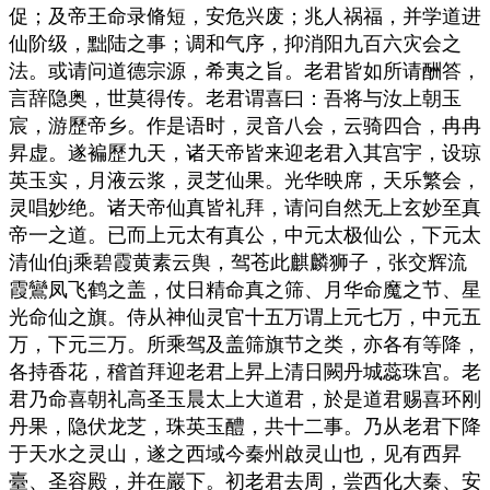
促；及帝王命录脩短，安危兴废；兆人祸福，并学道进
仙阶级，黜陆之事；调和气序，抑消阳九百六灾会之
法。或请问道德宗源，希夷之旨。老君皆如所请酬答，
言辞隐奥，世莫得传。老君谓喜曰：吾将与汝上朝玉
宸，游歷帝乡。作是语时，灵音八会，云骑四合，冉冉
昇虚。遂褊歷九天，诸天帝皆来迎老君入其宫宇，设琼
英玉实，月液云浆，灵芝仙果。光华映席，天乐繁会，
灵唱妙绝。诸天帝仙真皆礼拜，请问自然无上玄妙至真
帝一之道。已而上元太有真公，中元太极仙公，下元太
清仙伯j乘碧霞黄素云舆，驾苍此麒麟狮子，张交辉流
霞鸞凤飞鹤之盖，仗日精命真之筛、月华命魔之节、星
光命仙之旗。侍从神仙灵官十五万谓上元七万，中元五
万，下元三万。所乘驾及盖筛旗节之类，亦各有等降，
各持香花，稽首拜迎老君上昇上清日闕丹城蕊珠宫。老
君乃命喜朝礼高圣玉晨太上大道君，於是道君赐喜环刚
丹果，隐伏龙芝，珠英玉醴，共十二事。乃从老君下降
于天水之灵山，遂之西域今秦州啟灵山也，见有西昇
臺、圣容殿，并在巖下。初老君去周，尝西化大秦、安