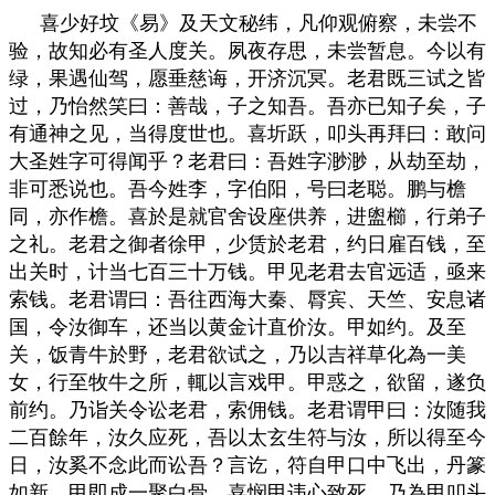
喜少好坟《易》及天文秘纬，凡仰观俯察，未尝不
验，故知必有圣人度关。夙夜存思，未尝暂息。今以有
绿，果遇仙驾，愿垂慈诲，开济沉冥。老君既三试之皆
过，乃怡然笑曰：善哉，子之知吾。吾亦已知子矣，子
有通神之见，当得度世也。喜圻跃，叩头再拜曰：敢问
大圣姓字可得闻乎？老君曰：吾姓字渺渺，从劫至劫，
非可悉说也。吾今姓李，字伯阳，号曰老聪。鹏与檐
同，亦作檐。喜於是就官舍设座供养，进盥櫛，行弟子
之礼。老君之御者徐甲，少赁於老君，约日雇百钱，至
出关时，计当七百三十万钱。甲见老君去官远适，亟来
索钱。老君谓曰：吾往西海大秦、脣宾、天竺、安息诸
国，令汝御车，还当以黄金计直价汝。甲如约。及至
关，饭青牛於野，老君欲试之，乃以吉祥草化為一美
女，行至牧牛之所，輒以言戏甲。甲惑之，欲留，遂负
前约。乃诣关令讼老君，索佣钱。老君谓甲曰：汝随我
二百餘年，汝久应死，吾以太玄生符与汝，所以得至今
日，汝奚不念此而讼吾？言讫，符自甲口中飞出，丹篆
如新，甲即成一聚白骨。喜悯甲违心致死，乃為甲叩头