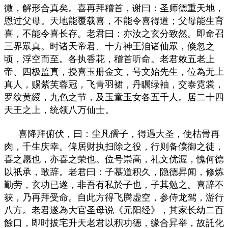
微，解形合真矣。喜再拜稽首，谢曰：圣师德重天地，
恩过父母。天地能覆载喜，不能令喜得道；父母能生育
喜，不能令喜长存。老君曰：亦汝之玄分致然。即命召
三界眾真。时诸天帝君、十方神王洎诸仙眾，倏忽之
顷，浮空而至。各执香花，稽首听命。老君敕五老上
帝、四极监真，授喜玉册金文，号文始先生，位為无上
真人，赐紫芙蓉冠，飞青羽裙，丹瞩绿袖，交泰霓裳，
罗纹黄綬，九色之节，及玉童玉女各五千人。居二十四
天王之上，统领八万仙士。
喜降拜俯伏，曰：尘凡孺子，得遇大圣，使枯骨再
肉，千生庆幸。俾居财执扫除之役，行则备僕御之徒，
喜之愿也，亦喜之荣也。位号崇高，礼文优渥，愧何德
以祇承，敢辞。老君曰：子慕道积久，隐德昇闻，修炼
勤劳，玄功已遂，非吾有私於子也，子其勉之。喜辞不
获，乃再拜受命。自此方得飞腾虚空，参侍龙驾，游行
八方。老君遂為大官圣母说《元阳经》，其家长幼二百
餘口，即时拔宅升天老君以积功德，缘合昇举，故託化