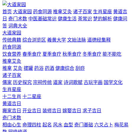
首页
大道家园
药食同源
推拿艾灸
诸子百家
生肖星座
黄道吉
日
奇门术数
中医基础常识
健康生活
茶常识
梦的解析
健康问
答
词典大全
大道家园
传统典籍
综合浏览区
羲黄大学
文始法脉
道德经集释
药食同源
饮食营养
春季食疗
夏季食疗
秋季食疗
冬季食疗
能不能吃
推拿艾灸
推拿
艾灸
拔罐
药浴
药酒
健康综合
刮痧
诸子百家
儒家
历史探究
宗祠传统
道家
诗词歌赋
古玩字画
国学文化
生肖星座
十二生肖
十二星座
黄道吉日
搬家吉日
开业吉日
装修吉日
嫁娶吉日
求子吉日
奇门术数
相由心生
命理四柱
起名
风水
血型
奇门基础
六爻占卜
梅花易
数
网络修道