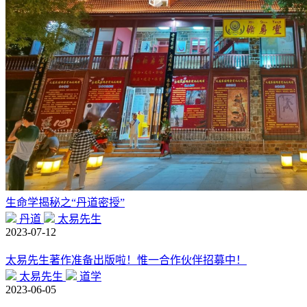
生命学揭秘之“丹道密授”
丹道
太易先生
2023-07-12
太易先生著作准备出版啦！惟一合作伙伴招募中！
太易先生
道学
2023-06-05