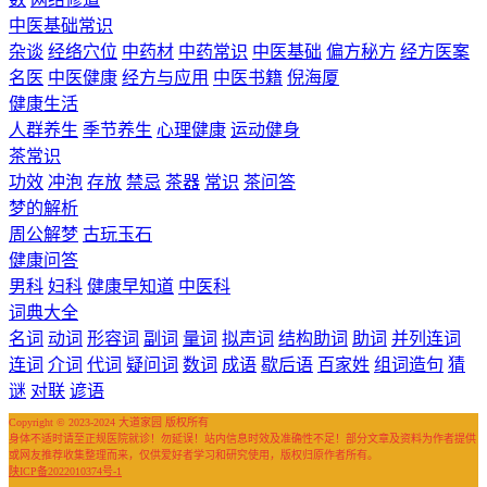
中医基础常识
杂谈
经络穴位
中药材
中药常识
中医基础
偏方秘方
经方医案
名医
中医健康
经方与应用
中医书籍
倪海厦
健康生活
人群养生
季节养生
心理健康
运动健身
茶常识
功效
冲泡
存放
禁忌
茶器
常识
茶问答
梦的解析
周公解梦
古玩玉石
健康问答
男科
妇科
健康早知道
中医科
词典大全
名词
动词
形容词
副词
量词
拟声词
结构助词
助词
并列连词
连词
介词
代词
疑问词
数词
成语
歇后语
百家姓
组词造句
猜
谜
对联
谚语
Copyright © 2023-2024 大道家园 版权所有
身体不适时请至正规医院就诊！勿延误！站内信息时效及准确性不足！部分文章及资料为作者提供
或网友推荐收集整理而来，仅供爱好者学习和研究使用，版权归原作者所有。
陕ICP备2022010374号-1