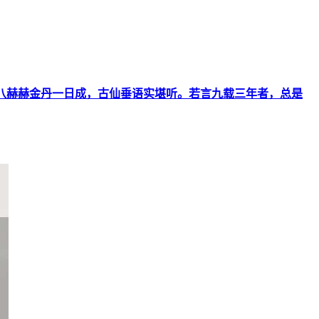
三十八赫赫金丹一日成，古仙垂语实堪听。若言九载三年者，总是