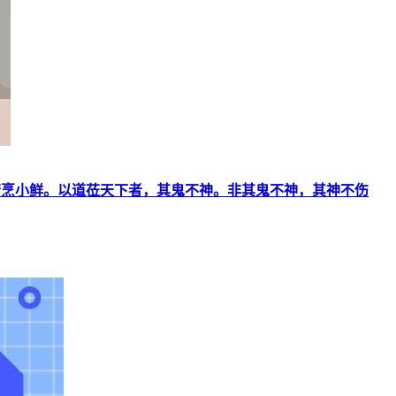
：治大国若烹小鲜。以道莅天下者，其鬼不神。非其鬼不神，其神不伤