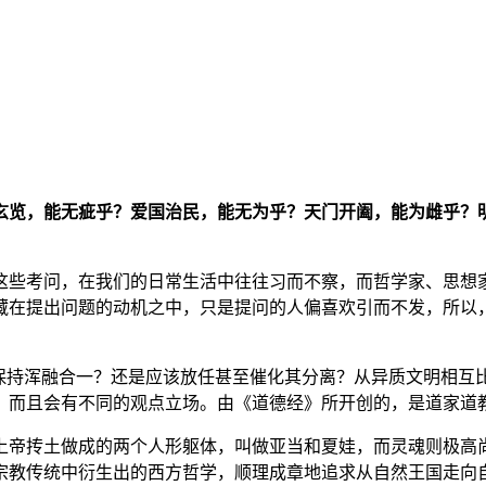
玄览，能无疵乎？爱国治民，能无为乎？天门开阖，能为雌乎？
这些考问，在我们的日常生活中往往习而不察，而哲学家、思想
藏在提出问题的动机之中，只是提问的人偏喜欢引而不发，所以
该保持浑融合一？还是应该放任甚至催化其分离？从异质文明相互
，而且会有不同的观点立场。由《道德经》所开创的，是道家道
上帝抟土做成的两个人形躯体，叫做亚当和夏娃，而灵魂则极高
宗教传统中衍生出的西方哲学，顺理成章地追求从自然王国走向