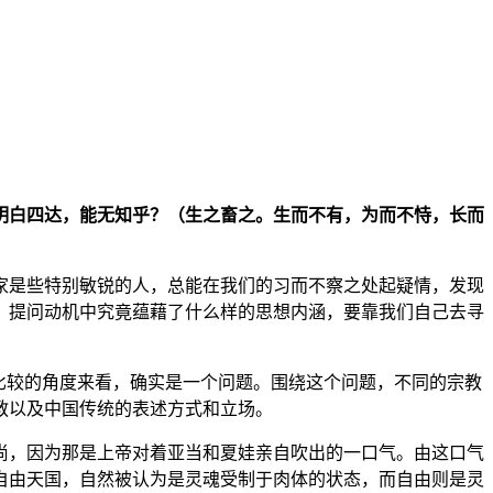
明白四达，能无知乎？（生之畜之。生而不有，为而不恃，长而
家是些特别敏锐的人，总能在我们的习而不察之处起疑情，发现
，提问动机中究竟蕴藉了什么样的思想内涵，要靠我们自己去寻
比较的角度来看，确实是一个问题。围绕这个问题，不同的宗教
教以及中国传统的表述方式和立场。
尚，因为那是上帝对着亚当和夏娃亲自吹出的一口气。由这口气
自由天国，自然被认为是灵魂受制于肉体的状态，而自由则是灵