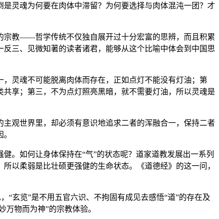
倒是灵魂为何要在肉体中滞留？为何要选择与肉体混沌一团？才
的宗教——哲学传统不仅独自展开过十分宏富的思辨，而且积累
一反三、见微知著的读者诸君，能够从这个比喻中体会到中国思
一，灵魂不可能脱离肉体而存在，正如点灯不能没有灯油；第
类共享；第三，不为点灯照亮黑暗，就不需要灯油，所以灵魂是
的主观世界里，却必须有意识地追求二者的浑融合一，保持二者
因。
健。如何让身体保持在“气”的状态呢？道家道教发展出一系列
，所以柔弱是比壮硕更强健的生命状态。《道德经》的这一问，
，“玄览”是不用五官六识、不拘固有成见去感悟“道”的存在及
妙万物而为神”的宗教体验。