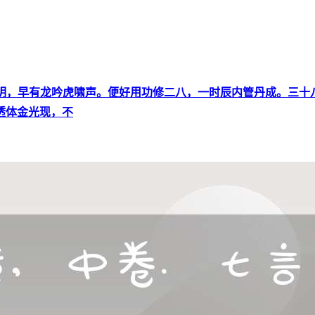
天际半轮明，早有龙吟虎啸声。便好用功修二八，一时辰内管丹成。
透体金光现，不