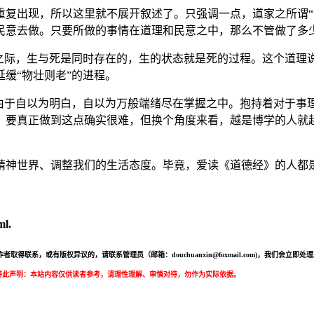
重复出现，所以这里就不展开叙述了。只强调一点，道家之所谓“
民意去做。只要所做的事情在道理和民意之中，那么不管做了多少
死之际，生与死是同时存在的，生的状态就是死的过程。这个道理
缓“物壮则老”的进程。
往由于自以为明白，自以为万般端绪尽在掌握之中。抱持着对于事
，要真正做到这点确实很难，但换个角度来看，越是博学的人就
精神世界、调整我们的生活态度。毕竟，爱读《道德经》的人都
l.
联系，或有版权异议的，请联系管理员（邮箱：douchuanxin@foxmail.com)，我们
特此声明：本站内容仅供读者参考，请理性理解、审慎对待，勿作为实际依据。