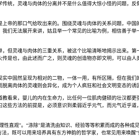
学传统，灵魂与肉体的分离并不是什么值得大惊小怪的问题，反
是上帝的那口气给吹出来的。围绕灵魂与肉体的关系问题，中国
，我们无法展开来讲，姑且举一个常见的比喻为例，相信善于举
单，但灵魂与肉体的三重关系，被这个比喻清晰地揭示出来。第
火传是也，由此述而广之，则灵魂的创造物亦即文明，可以由人
现实中固然呈现为相对的二物，一体一用，有所区隔，但在我们
而脱离肉体的灵魂则会异化，成为个人疯狂和社会文明变态的诱
道教看来，婴儿的内在生命力，比任何一位肌肉健硕的壮汉都更强
习这些方法的前提是，必须意识到柔弱近乎元气，而元气近乎道
理性直观”。“涤除”是清洗由知识、经验等等积累而成的各种成见
方法，既可以用来培养具有东方神韵的哲学家，也常见用来唤醒“