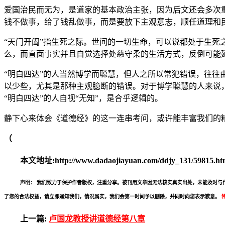
爱国治民而无为，是道家的基本政治主张，因为后文还会多次
钱不做事，给了钱乱做事，而是要放下主观意志，顺任道理和
“天门开阖”指生死之际。世间的一切生命，可以说都处于生
么，而直面事实并且自觉选择处慈守柔的生活方式，反倒可能延
“明白四达”的人当然博学而聪慧，但人之所以常犯错误，往
以少些，尤其是那种主观臆断的错误。对于博学聪慧的人来说
“明白四达”的人自视“无知”，是合乎逻辑的。
静下心来体会《道德经》的这一连串考问，或许能丰富我们的
（
本文地址:http://www.dadaojiayuan.com/ddjy_131/59815.htm
声明：
我们致力于保护作者版权，注重分享。被刊用文章因无法核实真实出处，未能及时与作者取得
了您的合法权益，请立即通知我们，情况属实，我们会第一时间予以删除，并同时向您表示歉意。
上一篇:
卢国龙教授讲道德经第八章