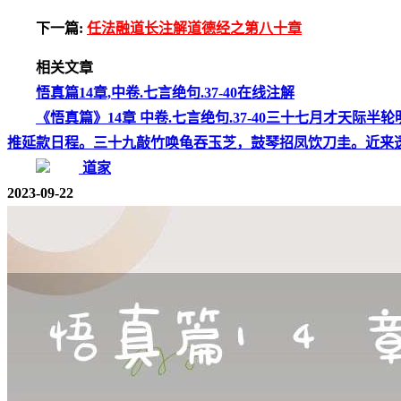
下一篇:
任法融道长注解道德经之第八十章
相关文章
悟真篇14章,中卷.七言绝句.37-40在线注解
《悟真篇》14章 中卷.七言绝句.37-40三十七月才
推延款日程。三十九敲竹唤龟吞玉芝，鼓琴招凤饮刀圭。近来
道家
2023-09-22