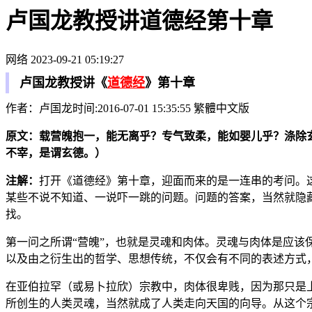
卢国龙教授讲道德经第十章
网络
2023-09-21 05:19:27
卢国龙教授讲《
道德经
》第十章
作者：卢国龙时间:2016-07-01 15:35:55 繁體中文版
原文：载营魄抱一，能无离乎？专气致柔，能如婴儿乎？涤除
不宰，是谓玄德。）
注解：
打开《道德经》第十章，迎面而来的是一连串的考问。
某些不说不知道、一说吓一跳的问题。问题的答案，当然就隐
找。
第一问之所谓“营魄”，也就是灵魂和肉体。灵魂与肉体是应
以及由之衍生出的哲学、思想传统，不仅会有不同的表述方式
在亚伯拉罕（或易卜拉欣）宗教中，肉体很卑贱，因为那只是
所创生的人类灵魂，当然就成了人类走向天国的向导。从这个