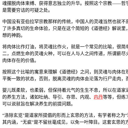
魂摆脱肉体束缚、获得意志独立的升华。按照这个宗教——哲
是需要穷诘的可疑之处。
中国没有亚伯拉罕宗教那样的传统，中国人的灵魂当然也就不
了许多真切的生命体验，只是在这个简短的《道德经》解说里
想的神韵。
将肉体比作灯油，将灵魂比作火，就是一个常见的比喻，很简
二，点燃生命的灵魂火种，可以在人与人之间传递，所谓薪尽
肉体存在的价值。
按照这个比喻的寓意来理解《道德经》之问，则灵魂与肉体在
平衡一致的状态，否则，脱离灵魂的肉体会沦落为行尸走肉，
婴儿既柔软，也柔弱，但保持着元气的生生不息，所以在道家
的养生方法，诸如吐纳、导引、存思、内观、
内丹
等等，但练
可以说就旨在解决养生的前提问题。
“涤除玄览”是道家所提倡的形而上玄思的方法，有学者称之为“
其内涵，“无疵”是不留丝毫成见，以免一叶障目。这套玄思的