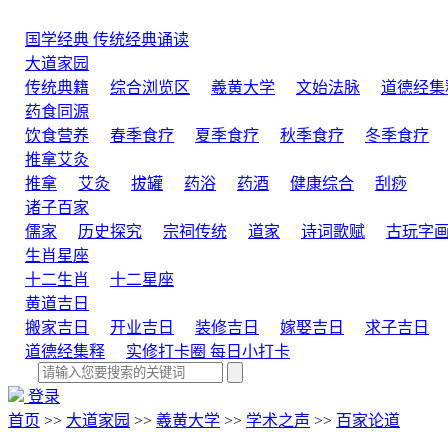
国学经典
传统经典诵读
大道家园
传统典籍
综合浏览区
羲黄大学
文始法脉
道德经集
药食同源
饮食营养
春季食疗
夏季食疗
秋季食疗
冬季食疗
推拿艾灸
推拿
艾灸
拔罐
药浴
药酒
健康综合
刮痧
诸子百家
儒家
历史探究
宗祠传统
道家
诗词歌赋
古玩字
生肖星座
十二生肖
十二星座
黄道吉日
搬家吉日
开业吉日
装修吉日
嫁娶吉日
求子吉日
道德经集释
实修打卡圈
每日小打卡
登录
首页
>>
大道家园
>>
羲黄大学
>>
学术之声
>>
百家论道