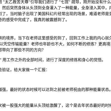
 "太乙救苦天尊"引导我们进行了 "七宫" 疏导，刚开始没有
，然后突然身体从头顶到全身灌入了一种能量，全身浸入其中，
烈了，当时脑子出现了美国科幻片经常出现的场景，难道老师是
奇的感受中完成了，我真的被震撼到了。
讲的境界，当下在老师这里感受的到了，回到工作上我的内心就
可以凭空传输能量？老师也年龄也不大，如何不断的修炼？更高
都带向了那些不同的方向？
" 用工作之外的全部时间，进行了深度的修炼和身心的觉悟。
些验证，给大家做一个汇报：
来越强，最好的状态时候可以达到之前被老师祝由的那种能量状
几次被一股强大的能量从头顶给激醒了，这个是去年状态最好的时