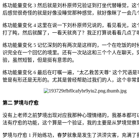
练功能量变化 3 然后就是刘朴原师兄验证到打坐代替睡觉，
后感觉很奇怪的就是好像没睡觉那种感觉，就好像眯了一会几
练功能量变化 4 这里在说一下刘朴原师兄说的，看见看光，
打了盹，然后就醒了，一看天就亮了？我正打算说看看几点了
练功能量变化 5 记忆深刻的有两次是这样的，一个在吃饭的
识完全在一个回忆的境里。还有一次站这和三个个人在聊天，
验，虽然短暂，但是挺有意思的。
练功能量变化 6 最后在叮嘱一遍，"太乙救苦天尊" 这个
管是有形还是无形的。尤其是曾经帮助过我们的人，这个非常
第二 梦境与疗愈
没有上老师之前梦境出现对应我那种心理情绪的，我基本都可
法有疗愈的功能，这个算是一个验证，我的主要是从梦境觉察
梦境与疗愈 1 开始练功，春梦就象是发生了洪涝灾害，充满