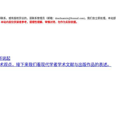
或有版权异议的，请联系管理员（邮箱：douchuanxin@foxmail.com)，我们会立即处
：本站内容仅供读者参考，请理性理解、审慎对待，勿作为实际依据。
断说起
的学术观点，接下来我们看现代学者学术文献与出版作品的表述。