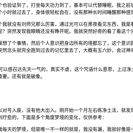
这个也验证到了，打坐每天功力到了，基本可以代替睡眠，我之
个小时就过去了，身体很轻松自在，没有那种长时间睡醒那种感
这个我就没有刘师兄那么厉害，通过光可以在黑夜看见东西，我
呢？突然发现我眼睛还没有睁开呢。我就突然好奇的看了看这个
时候想了个事情，然后个人意识把身边所有的境都忘了，这个意
突然念头就完全跑到过去的记忆里去了，大概有五六妙，会过神
咒语是可以感召达先天一气的，真实不虚，这个咒语什么意思，上过
重要。还有就是破象。
以对号入座，没有他大出入。刚开始一个月左右练净土法，就发现
到疗愈的，下面是多个角度梦境的变化，仅供参考：
了我每天的梦境，但是唯一不一样的就是，我没有漏，我就好像