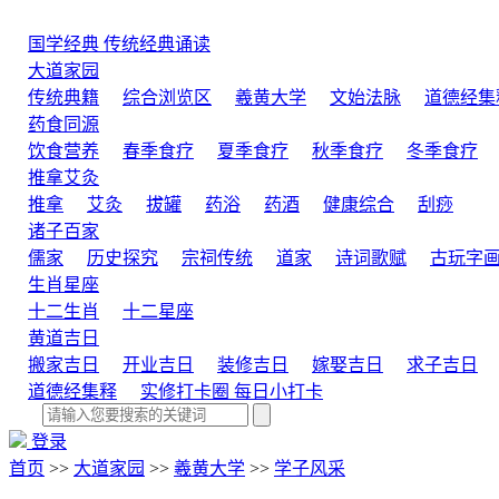
国学经典
传统经典诵读
大道家园
传统典籍
综合浏览区
羲黄大学
文始法脉
道德经集
药食同源
饮食营养
春季食疗
夏季食疗
秋季食疗
冬季食疗
推拿艾灸
推拿
艾灸
拔罐
药浴
药酒
健康综合
刮痧
诸子百家
儒家
历史探究
宗祠传统
道家
诗词歌赋
古玩字
生肖星座
十二生肖
十二星座
黄道吉日
搬家吉日
开业吉日
装修吉日
嫁娶吉日
求子吉日
道德经集释
实修打卡圈
每日小打卡
登录
首页
>>
大道家园
>>
羲黄大学
>>
学子风采