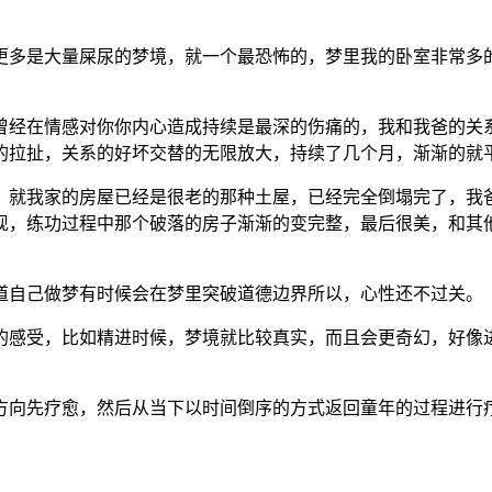
，更多是大量屎尿的梦境，就一个最恐怖的，梦里我的卧室非常
，曾经在情感对你你内心造成持续是最深的伤痛的，我和我爸的
的拉扯，关系的好坏交替的无限放大，持续了几个月，渐渐的就
子，就我家的房屋已经是很老的那种土屋，已经完全倒塌完了，
现，练功过程中那个破落的房子渐渐的变完整，最后很美，和其
！
知道自己做梦有时候会在梦里突破道德边界所以，心性还不过关。
样的感受，比如精进时候，梦境就比较真实，而且会更奇幻，好
的方向先疗愈，然后从当下以时间倒序的方式返回童年的过程进