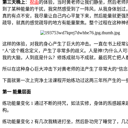
第三天晚上
：
祝由
的体验，当时黄老师让我们静坐，然后老师用
到了某种能量的干扰，我突然感受到了一阵风，从我身体划过
真的有点不安，我尽量让自己内心平复下来，然后能量就更强
疏导，就真的感觉疏导的地方有能量聚焦。整个过程在这种神
这样的体验，对我的身心产生了巨大的冲击。一直在书上经常
“人”这个概念定义，产生了非常多的歧义。人是神?为什么人
我的大脑，人到底是什么？修炼成就与不成就，最后死亡把人
所以在这种身心巨大冲击下对黄老师的法产生了非常大的“信念
下面就第一次上完净土法课程开始练功过这两三年所产生的一
第一 能量层面
练功能量变化 1 通过不断的持咒，如法实修，身体的炁感越
构。
练功能量变化 2 有几次我精进打坐，然后卧功完了睡觉了，