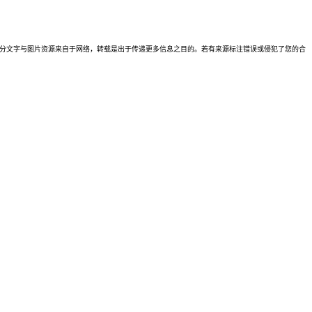
理。本站部分文字与图片资源来自于网络，转载是出于传递更多信息之目的。若有来源标注错误或侵犯了您的合