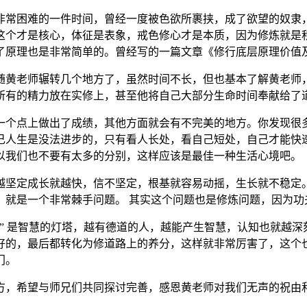
非常困难的一件时间，曾经一度被色欲所裹挟，成了欲望的奴隶
这个才是核心，体征是表象，戒色修心才是本质，因为修炼就是
了原理也是非常简单的。曾经写的一篇文章《修行底层原理价值
随黄老师辗转几个地方了，虽然时间不长，但也基本了解黄老师
所有的精力放在实修上，甚至他将自己大部分生命时间奉献给了
一个点上做出了成绩，其他方面就会有不完美的地方。你发现很
己人生是没法进步的，只有看人长处，看自己短处，自己才能快
以我们也不要有太多的分别，这样应该是最佳一种生活心境吧。
越坚定成长就越快，信不坚定，根基就容易动摇，生长就不稳定
，就是一个非常棘手问题。 其实这个问题也是修炼问题，因为功
” 是智慧的灯塔，越有德道的人，越能产生智慧，认知也就越
好的，最后都转化为修道路上的养分，这样就非常厉害了，这个
门。
方，希望与师兄们共同探讨完善，感恩黄老师对我们无声的祝由