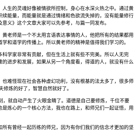
，人生的灵魂好像被情欲所控制，身心在水深火热之中。通过黄
积续能量，而能量就是通过情绪和色欲流失掉的，没有能量修行
及意义》这个文章大家可以先参考，与篇一同发布。
，黄老师是一个不太用言语表达事情的人，他把所有的结果都用
道学和道学的传播上。所以黄老师的精神是值得我们学习的。
多科学家非常有贡献，但在生活上就有些不完美。所以人无完
速的进步和发展，如果从另一个角度看，得道的人，就没有什么
。也难怪现在社会各种虚幻功利，没有根基的法太多了，很多师
夫修炼的好了，智慧自然就好了。
深刻，就自动产生了火眼金睛了。道德是自己要修炼，千位不要
也是炼心的一个核心方法，我也在路上，和师兄们一起证悟，用
和所有曾经一起历练的师兄，因为有你们我们的信念才更加的坚