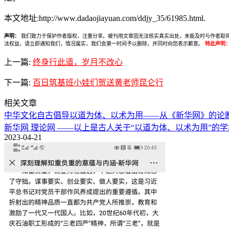
本文地址:http://www.dadaojiayuan.com/ddjy_35/61985.html.
声明：
我们致力于保护作者版权，注重分享。被刊用文章因无法核实真实出处，未能及时与作者取得联系，
法权益，请立即通知我们，情况属实，我们会第一时间予以删除，并同时向您表示歉意。
特此声明
上一篇:
终身行此道，岁月不改心
下一篇:
百日筑基班小娃们贺送黄老师昆仑行
相关文章
中华文化自古倡导以道为体、以术为用——从《新华网》的论
新华网 理论网 ——以上是古人关于“以道为体、以术为用”
2023-04-21