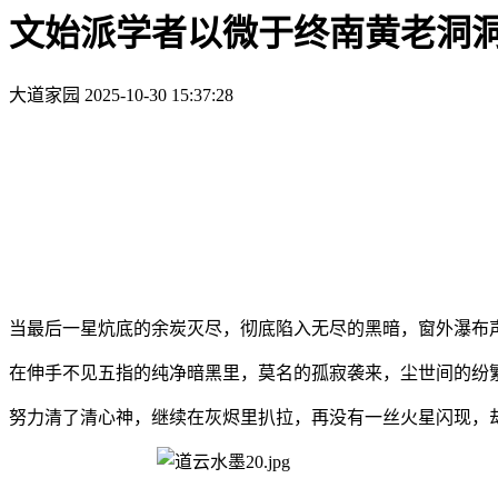
文始派学者以微于终南黄老洞洞
大道家园
2025-10-30 15:37:28
当最后一星炕底的余炭灭尽，彻底陷入无尽的黑暗，窗外瀑布
在伸手不见五指的纯净暗黑里，莫名的孤寂袭来，尘世间的纷
努力清了清心神，继续在灰烬里扒拉，再没有一丝火星闪现，