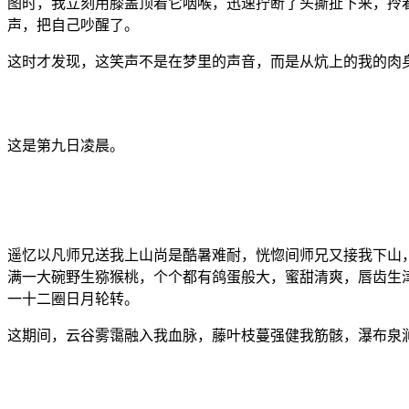
图时，我立刻用膝盖顶着它咽喉，迅速拧断了头撕扯下来，拎着头颅时
声，把自己吵醒了。
这时才发现，这笑声不是在梦里的声音，而是从炕上的我的肉
这是第九日凌晨。
遥忆以凡师兄送我上山尚是酷暑难耐，恍惚间师兄又接我下山
满一大碗野生猕猴桃，个个都有鸽蛋般大，蜜甜清爽，唇齿生
一十二圈日月轮转。
这期间，云谷雾霭融入我血脉，藤叶枝蔓强健我筋骸，瀑布泉