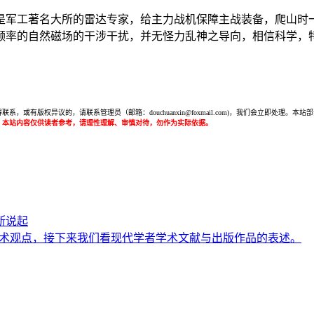
是军工著名大所的雷达专家，给主力战机保障主战装备，爬山时
频率的自然磁场的干涉干扰，并无怪力乱神之导向，相信科学，
或有版权异议的，请联系管理员（邮箱：douchuanxin@foxmail.com)，我们会立即处
：本站内容仅供读者参考，请理性理解、审慎对待，勿作为实际依据。
断说起
的学术观点，接下来我们看现代学者学术文献与出版作品的表述。