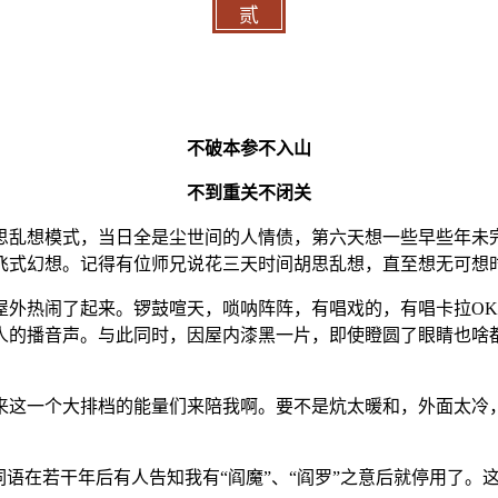
贰
不破本参不入山
不到重关不闭关
思乱想模式，当日全是尘世间的人情债，第六天想一些早些年未
飞式幻想。记得有位师兄说花三天时间胡思乱想，直至想无可想
屋外热闹了起来。锣鼓喧天，唢呐阵阵，有唱戏的，有唱卡拉O
人的播音声。与此同时，因屋内漆黑一片，即使瞪圆了眼睛也啥
来这一个大排档的能量们来陪我啊。要不是炕太暖和，外面太冷
词语在若干年后有人告知我有“阎魔”、“阎罗”之意后就停用了