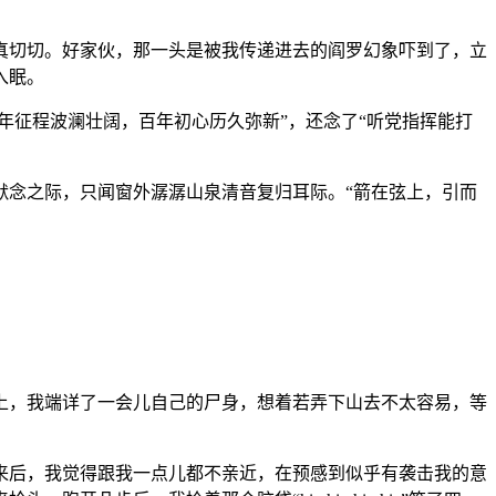
真切切。好家伙，那一头是被我传递进去的阎罗幻象吓到了，立
入眠。
年征程波澜壮阔，百年初心历久弥新”，还念了“听党指挥能打
默念之际，只闻窗外潺潺山泉清音复归耳际。“箭在弦上，引而
上，我端详了一会儿自己的尸身，想着若弄下山去不太容易，等
来后，我觉得跟我一点儿都不亲近，在预感到似乎有袭击我的意