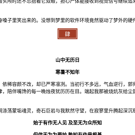
还不忘捂着它双眼，担心尸体能接收到视觉信号继续追来抢头。跑开几
身嗓子里笑出来的。没想到梦里的软件环境竟然驱动了梦外的硬
肆
山中无历日
寒暑不知年
，依稀容颜不改，却已严寒凛冽。当初行不多远，气血逆行，郭
津，陪伴嘴馋的每一晚烛夜犹历历在目。端起我那被烧炕灰给尘
涧涤荡蒙垢魂灵，奇石巨岩与我默然守望，在寂寥里升腾起深沉
始于有作无人见 及至无为众所知
但信无为为要妙 孰知有作是根基