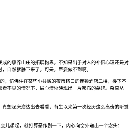
完成的康养山庄的拓展构思。不知是出于对人的补偿心理还是对
时，自然就静下来了。可是，臣妾做不到啊。
K的，仿佛住在某些小县城的夜市档口的连锁酒店二楼，楼下不
都看不见的情况下，眉心清晰映现出一片密布的墓碑。杂草丛
，真想起床溜达出去看看，有生以来第一次经历这么离奇的听觉
。这会儿想起，就打算恶作剧一下，内心向窗外递出一个念头：