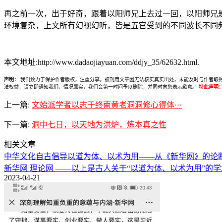
再之前一次，出于好奇，跟着以阳师兄上去过一回，以阳师兄
环境复杂，上文所有幻视幻听，皆是五官受到的不同波长不同
本文地址:http://www.dadaojiayuan.com/ddjy_35/62632.html.
声明：
我们致力于保护作者版权，注重分享。被刊用文章因无法核实真实出处，未能及时与作者取得联系，
法权益，请立即通知我们，情况属实，我们会第一时间予以删除，并同时向您表示歉意。
特此声明
上一篇:
文始派学者以志于终南黄老洞洞修心得体···
下一篇:
洞中七日，以天地为洪炉，炼本真之性
相关文章
中华文化自古倡导以道为体、以术为用——从《新华网》的论
新华网 理论网 ——以上是古人关于“以道为体、以术为用”
2023-04-21