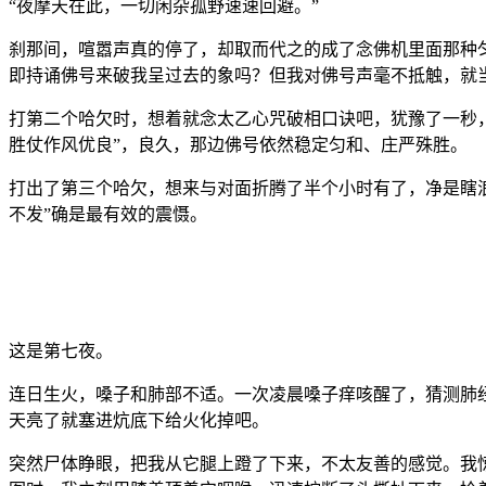
“夜摩天在此，一切闲杂孤野速速回避。”
刹那间，喧嚣声真的停了，却取而代之的成了念佛机里面那种
即持诵佛号来破我呈过去的象吗？但我对佛号声毫不抵触，就
打第二个哈欠时，想着就念太乙心咒破相口诀吧，犹豫了一秒，
胜仗作风优良”，良久，那边佛号依然稳定匀和、庄严殊胜。
打出了第三个哈欠，想来与对面折腾了半个小时有了，净是瞎
不发”确是最有效的震慑。
这是第七夜。
连日生火，嗓子和肺部不适。一次凌晨嗓子痒咳醒了，猜测肺
天亮了就塞进炕底下给火化掉吧。
突然尸体睁眼，把我从它腿上蹬了下来，不太友善的感觉。我