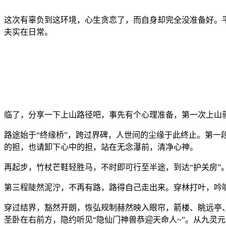
这次有辜负到这环境，心生贪恋了，而自身却完全没准备好。
夫实在日常。
临了，分享一下上山路径吧，事先有个心理准备，第一次上山就
路途始于“终缘桥”，跨过界碑，人世间的尘缘于此终止。第一
的担，也请卸下心中的担，站在无念瀑前，清净心神。
再起步，竹杖芒鞋轻胜马，不时即可行至半途，到达“护关房
第三程陡然泥泞，不再有路，路得自己走出来。穿林打叶，吟
穿过结界，豁然开朗，恢弘规制赫然映入眼帘，箭楼、眺远亭
圣卧在右前方，隐约听见“隐仙门神兽恭迎天命人~”。从九灵