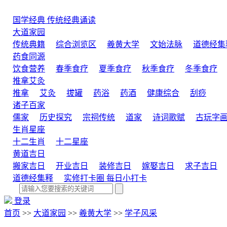
国学经典
传统经典诵读
大道家园
传统典籍
综合浏览区
羲黄大学
文始法脉
道德经集
药食同源
饮食营养
春季食疗
夏季食疗
秋季食疗
冬季食疗
推拿艾灸
推拿
艾灸
拔罐
药浴
药酒
健康综合
刮痧
诸子百家
儒家
历史探究
宗祠传统
道家
诗词歌赋
古玩字
生肖星座
十二生肖
十二星座
黄道吉日
搬家吉日
开业吉日
装修吉日
嫁娶吉日
求子吉日
道德经集释
实修打卡圈
每日小打卡
登录
首页
>>
大道家园
>>
羲黄大学
>>
学子风采