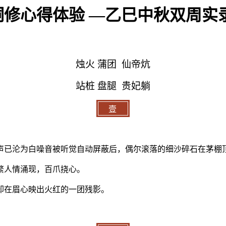
修心得体验 —乙巳中秋双周实
烛火
蒲团
仙帝炕
站桩
盘腿
贵妃躺
壹
声已沦为白噪音被听觉自动屏蔽后，偶尔滚落的细沙碎石在茅棚
繁人情涌现，百爪挠心。
却在眉心映出火红的一团残影。