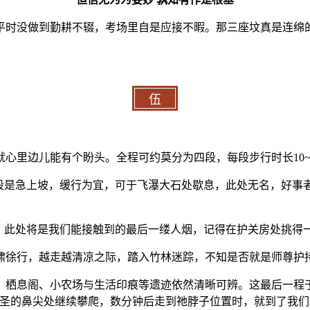
平时没做到勤耕不辍，考场里自是应接不暇。那三座坟真是连绵
伍
心里边儿能有个盼头。全程可约莫分为四段，每段步行时长10~
段是急上坡，缓行为宜，可于飞瀑大石处歇息，此处无名，好事者
”。此处将是我们能接触到的最后一缕人烟，记得在护关房处挑得
啸徐行，越走越清凉之际，踏入竹林迷踪，不知是否就是师尊护持
、栖息阁、小农场与生活印痕等遗迹依然清晰可辨。这最后一程
元圣的鼻尖处继续攀爬，数分钟后走到祂脖子位置时，就到了我