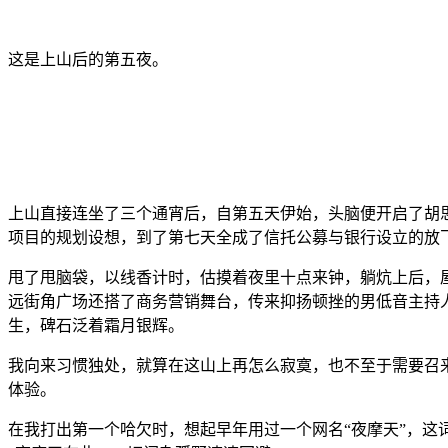
这是上山后的第五夜。
上山直接连坐了三个通宵后，自第五天伊始，头脑便开启了胡
项目的规划设想，到了第七天全成了信托公募与银行设立的放
甩了甩脑袋，以线香计时，估摸着夜里十点来钟，躺炕上后，
远街角广场还搭了商务营销舞台，传来抑扬顿挫的男低音主持
生，碑石泛着霜月银辉。
我向来习惯独处，就算在这山上再怎么寂寞，也不至于需要召
体验。
在我打出第一个哈欠时，想起早年用过一个网名“夜摩天”，这