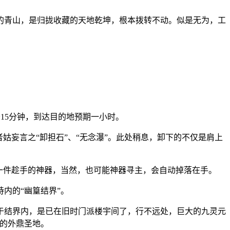
的青山，是归拢收藏的天地乾坤，根本拨转不动。似是无为，工
15分钟，到达目的地预期一小时。
姑妄言之“卸担石”、“无念瀑”。此处稍息，卸下的不仅是肩上
一件趁手的神器，当然，也可能神器寻主，会自动掉落在手。
内的“幽篁结界”。
于结界内，是已在旧时门派楼宇间了，行不远处，巨大的九灵元
们的外鼎圣地。