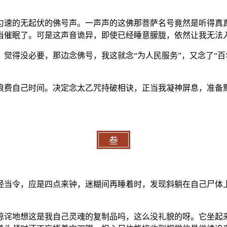
匀速的无起伏的佛号声。一声声的这佛那菩萨名号竟然是听得真
当催眠了。可是这声音诡异，即使已经睡意朦胧，依然让我无法
觉得没必要，那边念佛号，我这就念“为人民服务”，又念了“百
浪费自己时间。决定念太乙咒持破相诀，正当我凝神屏息，准备
叁
经当令，应是四点来钟，迷糊间再睡着时，发现斜躺在自己尸体
惊诧地想这是我自己灵魂的复制品吗，这么没礼貌的呀。它坐起