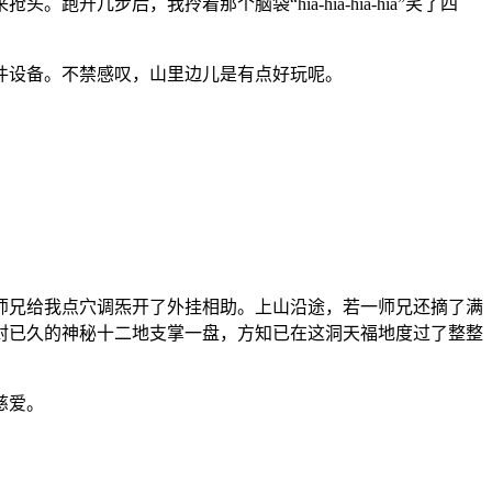
步后，我拎着那个脑袋“hia-hia-hia-hia”笑了四
件设备。不禁感叹，山里边儿是有点好玩呢。
师兄给我点穴调炁开了外挂相助。上山沿途，若一师兄还摘了满
封已久的神秘十二地支掌一盘，方知已在这洞天福地度过了整整
慈爱。